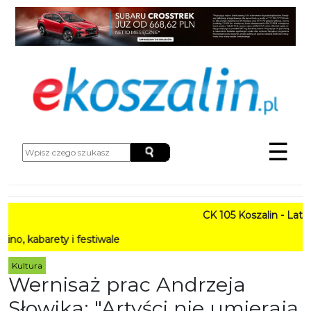
☰
CK 105 Koszalin - Lato w M
rety i festiwale
Kultura
Wernisaż prac Andrzeja
Słowika: "Artyści nie umierają