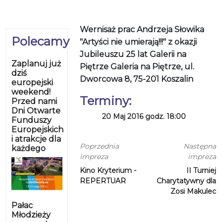
Wernisaż prac Andrzeja Słowika
Polecamy
"Artyści nie umierają!!!" z okazji
Jubileuszu 25 lat Galerii na
Zaplanuj już
Piętrze Galeria na Piętrze, ul.
dziś
Dworcowa 8, 75-201 Koszalin
europejski
weekend!
Terminy:
Przed nami
Dni Otwarte
20 Maj 2016 godz. 18:00
Funduszy
Europejskich
i atrakcje dla
Poprzednia
Następna
każdego
impreza
impreza
Kino Kryterium -
II Turniej
REPERTUAR
Charytatywny dla
Zosi Makulec
Pałac
Młodzieży