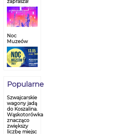
zaprasza!
Noc
Muzeów
Popularne
Szwajcarskie
wagony jadą
do Koszalina.
Wąskotorówka
znacząco
zwiększy
liczbę miejsc