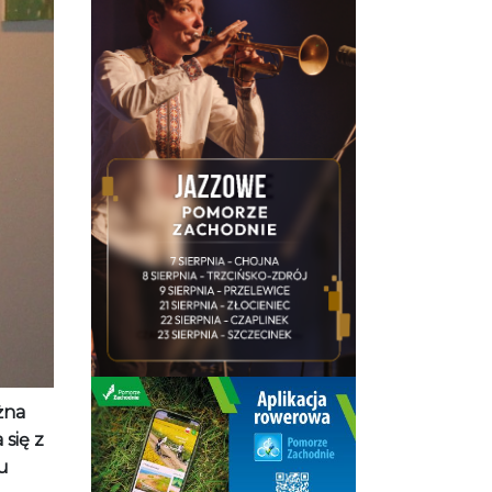
żna
się z
u