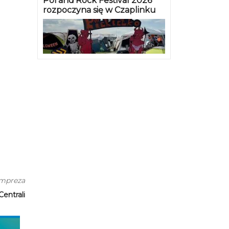
Pol’and’Rock Festival 2026
rozpoczyna się w Czaplinku
impreza
entrali