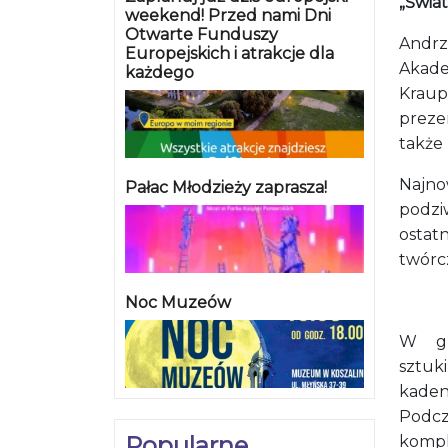
„Światł
weekend! Przed nami Dni
Otwarte Funduszy
Andrz
Europejskich i atrakcje dla
Akade
każdego
Kraup
preze
także
Najn
Pałac Młodzieży zaprasza!
podziw
ostat
twórcz
Noc Muzeów
W gr
sztuk
kade
Podcz
Popularne
kompl