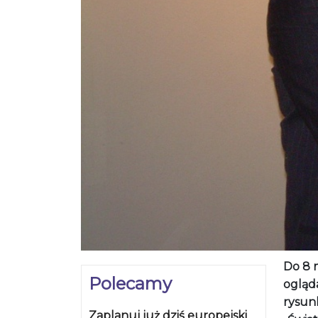
Do 8 
Polecamy
ogląd
rysun
Zaplanuj już dziś europejski