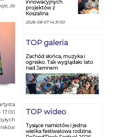
innowacyjnych
je, że
projektów z
Koszalina
2026-08-07 14:31:00
TOP galeria
Zachód słońca, muzyka i
ognisko. Tak wyglądało lato
nad Jamnem
rtysta
TOP wideo
 17:00
ybyłych
Tysiące namiotów i jedna
śników
wielka festiwalowa rodzina.