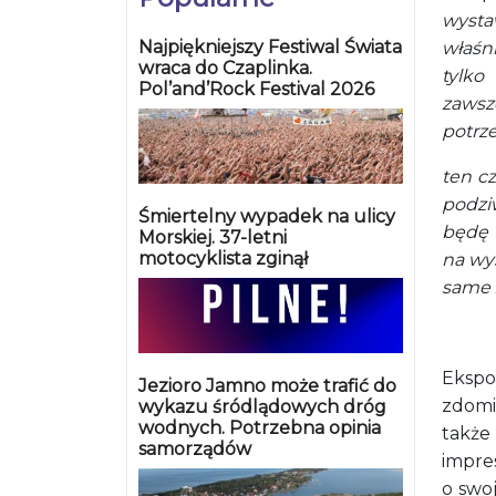
wysta
Najpiękniejszy Festiwal Świata
właśni
wraca do Czaplinka.
tylko
Pol’and’Rock Festival 2026
zaws
potrze
ten cz
podzi
Śmiertelny wypadek na ulicy
będę 
Morskiej. 37-letni
motocyklista zginął
na wy
same 
Eks
Jezioro Jamno może trafić do
zdomi
wykazu śródlądowych dróg
wodnych. Potrzebna opinia
takż
samorządów
impre
o swoj