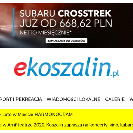
PORT I REKREACJA
WIADOMOŚCI LOKALNE
GALERIE
W
eście HARMONOGRAM
26. Koszalin zaprasza na koncerty, kino, kabarety i festiwale