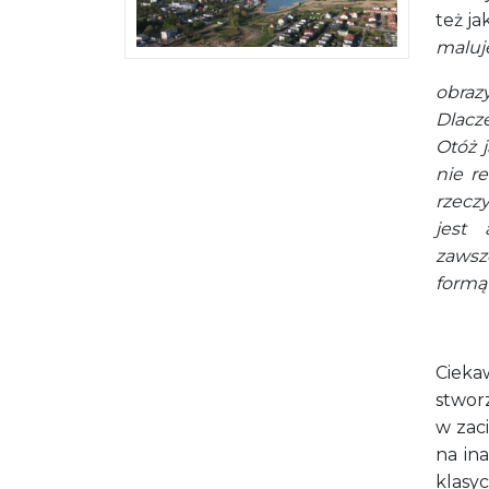
też ja
maluj
obra
Dlacz
Otóż j
nie r
rzeczy
jest 
zawsz
formą
Cieka
stwor
w zaci
na in
klasyc