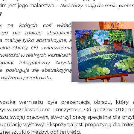
kim jest jego malarstwo. -
Niektórzy mają do mnie pretens
ę
zy, na których coś widać.
ego nie maluję abstrakcji?
a maluję tylko abstrakcyjne, a
ealne obrazy. Od uwiecznienia
wistości w realnych kształtach
aparat fotograficzny. Artysta
e posługuje się abstrakcyjną
 widzenia przedmiotu.
wostką wernisażu była prezentacja obrazu, który a
zył w oczekiwaniu na uroczystość. Od godziny 10:00 do
szu swojej pracowni, stworzył pracę specjalnie dla prz
augurację wystawy. Ekspozycja jest propozycją dla miło
znej sztuki o niezbyt obfitej treści.