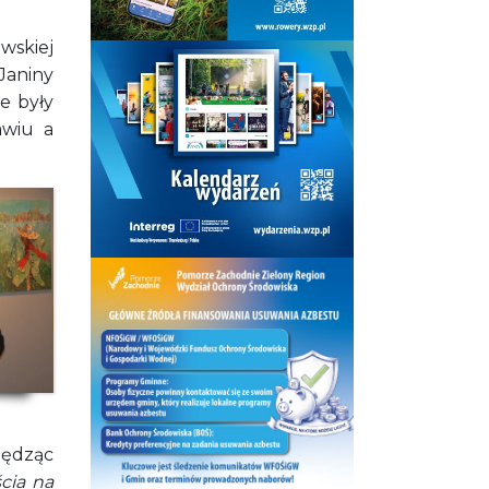
wskiej
Janiny
e były
awiu a
zędząc
cia na