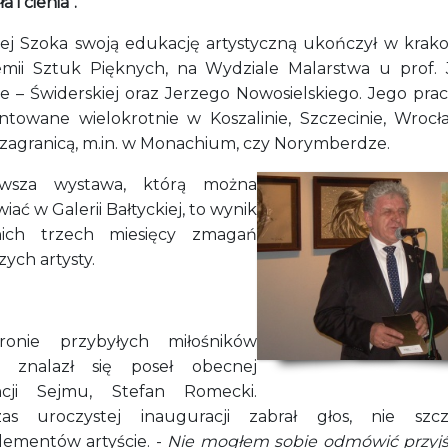
a i cienia".
ej Szoka swoją edukację artystyczną ukończył w krako
mii Sztuk Pięknych, na Wydziale Malarstwa u prof. 
e – Świderskiej oraz Jerzego Nowosielskiego. Jego prac
ntowane wielokrotnie w Koszalinie, Szczecinie, Wrocł
 zagranicą, m.in. w Monachium, czy Norymberdze.
owsza wystawa, którą można
iać w Galerii Bałtyckiej, to wynik
nich trzech miesięcy zmagań
ych artysty.
onie przybyłych miłośników
i znalazł się poseł obecnej
ncji Sejmu, Stefan Romecki.
as uroczystej inauguracji zabrał głos, nie szc
ementów artyście. -
Nie mogłem sobie odmówić przyjś