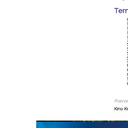
Ter
Poprze
Kino K