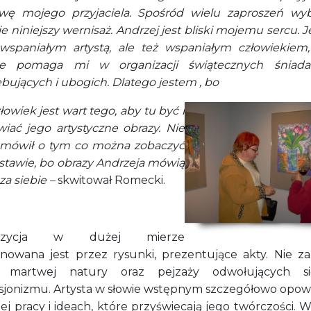
wę mojego przyjaciela. Spośród wielu zaproszeń wy
e niniejszy wernisaż. Andrzej jest bliski mojemu sercu. J
 wspaniałym artystą, ale też wspaniałym człowiekiem,
ze pomaga mi w organizacji świątecznych śniada
bujących i ubogich. Dlatego jestem , bo
łowiek jest wart tego, aby tu być i
wiać jego artystyczne obrazy.
Nie
mówił o tym co można zobaczyć
stawie, bo obrazy Andrzeja mówią
za siebie –
skwitował Romecki.
pozycja w dużej mierze
nowana jest przez rysunki, prezentujące akty. Nie za
e martwej natury oraz pejzaży odwołujących s
sjonizmu. Artysta w słowie wstępnym szczegółowo opowi
ej pracy i ideach, które przyświecają jego twórczości. W