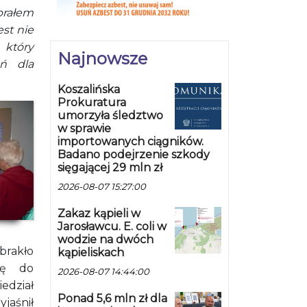
brałem
est nie
 który
Najnowsze
ń dla
Koszalińska
Prokuratura
umorzyła śledztwo
w sprawie
importowanych ciągników.
Badano podejrzenie szkody
sięgającej 29 mln zł
2026-08-07 15:27:00
Zakaz kąpieli w
Jarosławcu. E. coli w
wodzie na dwóch
brakło
kąpieliskach
ię do
2026-08-07 14:44:00
edział
Ponad 5,6 mln zł dla
yjaśnił