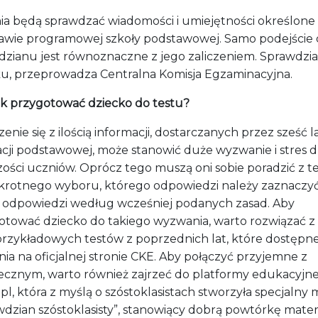
ia będą sprawdzać wiadomości i umiejętności określone
awie programowej szkoły podstawowej. Samo podejście
dzianu jest równoznaczne z jego zaliczeniem. Sprawdzian
ku, przeprowadza Centralna Komisja Egzaminacyjna.
ak przygotować dziecko do testu?
enie się z ilością informacji, dostarczanych przez sześć l
cji podstawowej, może stanowić duże wyzwanie i stres d
zości uczniów. Oprócz tego muszą oni sobie poradzić z 
krotnego wyboru, którego odpowiedzi należy zaznaczy
e odpowiedzi według wcześniej podanych zasad. Aby
otować dziecko do takiego wyzwania, warto rozwiązać z
przykładowych testów z poprzednich lat, które dostępne
ia na oficjalnej stronie CKE. Aby połączyć przyjemne z
ecznym, warto również zajrzeć do platformy edukacyjne
pl, która z myślą o szóstoklasistach stworzyła specjalny
wdzian szóstoklasisty”, stanowiący dobrą powtórkę mater