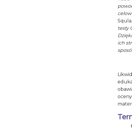
powod
celow
Squla
testy 
Dzięki
ich st
sposó
Likwi
edukac
obawia
oceny
mater
Ter