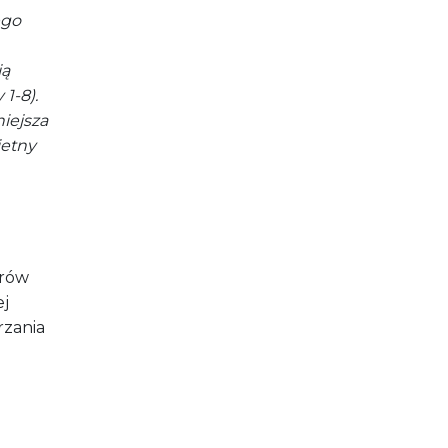
ego
ją
1-8).
iejsza
ietny
orów
ej
rzania