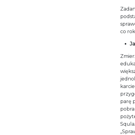
Zadan
podst
spraw
co ro
J
Zmierz
eduka
więks
jedno
karci
przyg
parę 
pobran
pożyt
Squla.
„Spra