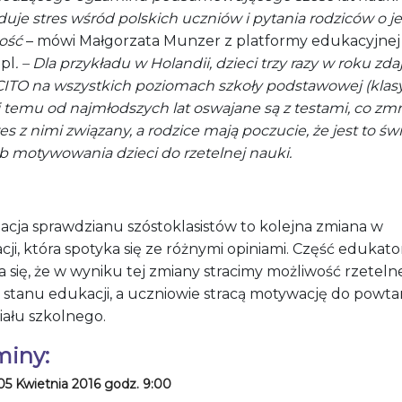
uje stres wśród polskich uczniów i pytania rodziców o j
ość
– mówi Małgorzata Munzer z platformy edukacyjnej
.pl
. – Dla przykładu w Holandii, dzieci trzy razy w roku zda
CITO na wszystkich poziomach szkoły podstawowej (klasy 
 temu od najmłodszych lat oswajane są z testami, co zmn
res z nimi związany, a rodzice mają poczucie, że jest to św
b motywowania dzieci do rzetelnej nauki.
dacja sprawdzianu szóstoklasistów to kolejna zmiana w
ji, która spotyka się ze różnymi opiniami. Część edukat
 się, że w wyniku tej zmiany stracimy możliwość rzeteln
 stanu edukacji, a uczniowie stracą motywację do powta
iału szkolnego.
miny:
05 Kwietnia 2016 godz. 9:00