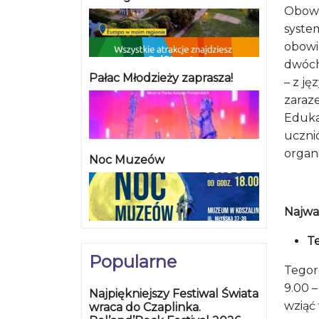
Obowi
syste
obowi
dwóch 
Pałac Młodzieży zaprasza!
– z ję
zaraz
Eduka
uczni
organi
Noc Muzeów
Najważ
T
Popularne
Tegoro
9.00 –
Najpiękniejszy Festiwal Świata
wziąć
wraca do Czaplinka.