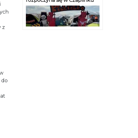
rozpoczyna się w Czaplinku
i
nych
 z
ów
e do
at