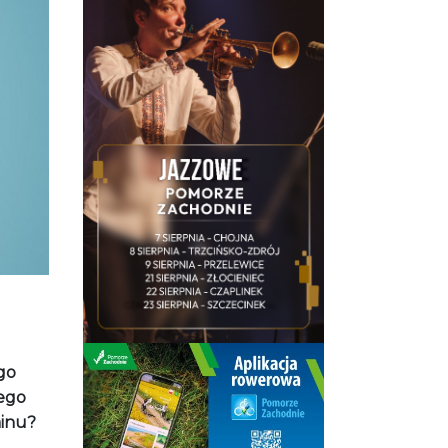
ego
jego
minu?