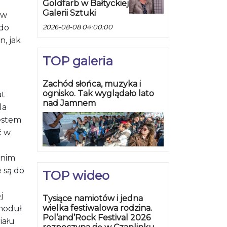
Goldfarb w Bałtyckiej
Galerii Sztuki
 w
 do
2026-08-08 04:00:00
, jak
TOP galeria
Zachód słońca, muzyka i
ognisko. Tak wyglądało lato
at
nad Jamnem
la
testem
ć w
 nim
 są do
TOP wideo
j
Tysiące namiotów i jedna
wielka festiwalowa rodzina.
 moduł
Pol’and’Rock Festival 2026
iału