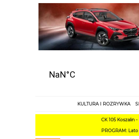
KULTURA I ROZRYWKA
S
CK 105 Koszalin - Lato w 
PROGRAM: Lato w Amfiteatrze 