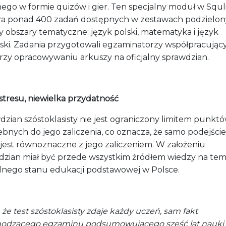
nego w formie quizów i gier. Ten specjalny moduł w Squl
ra ponad 400 zadań dostępnych w zestawach podzielo
y obszary tematyczne: język polski, matematyka i język
lski. Zadania przygotowali egzaminatorzy współpracujący
rzy opracowywaniu arkuszy na oficjalny sprawdzian.
stresu, niewielka przydatność
dzian szóstoklasisty nie jest ograniczony limitem punkt
bnych do jego zaliczenia, co oznacza, że samo podejści
 jest równoznaczne z jego zaliczeniem. W założeniu
dzian miał być przede wszystkim źródłem wiedzy na tem
lnego stanu edukacji podstawowej w Polsce.
że test szóstoklasisty zdaje każdy uczeń, sam fakt
odzącego egzaminu podsumowującego sześć lat nauki