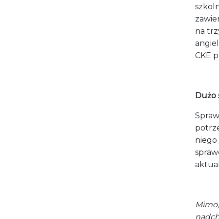
szkol
zawie
na trz
angie
CKE p
Dużo 
Spraw
potrze
niego
spraw
aktua
Mimo, 
nadch