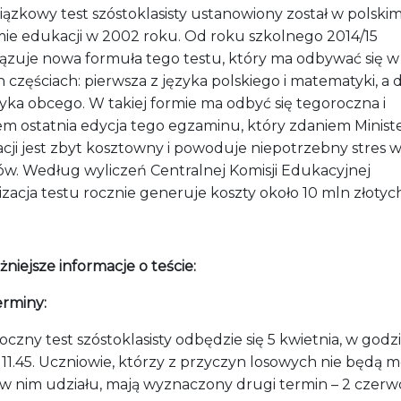
ązkowy test szóstoklasisty ustanowiony został w polski
mie edukacji w 2002 roku. Od roku szkolnego 2014/15
ązuje nowa formuła tego testu, który ma odbywać się w
częściach: pierwsza z języka polskiego i matematyki, a
zyka obcego. W takiej formie ma odbyć się tegoroczna i
em ostatnia edycja tego egzaminu, który zdaniem Minist
cji jest zbyt kosztowny i powoduje niepotrzebny stres 
ów. Według wyliczeń Centralnej Komisji Edukacyjnej
zacja testu rocznie generuje koszty około 10 mln złotych
niejsze informacje o teście:
erminy:
czny test szóstoklasisty odbędzie się 5 kwietnia, w godz
 11.45. Uczniowie, którzy z przyczyn losowych nie będą m
 w nim udziału, mają wyznaczony drugi termin – 2 czerw