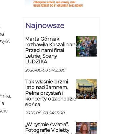
Najnowsze
ć
ma
Marta Górniak
Część
rozbawiła Koszalinian.
Przed nami finał
Letniej Sceny
LUDZIKA
2026-08-08 04:25:00
Tak właśnie brzmi
lato nad Jamnem.
Pełna przystań i
umka,
koncerty o zachodzie
ia
słońca
ście
2026-08-08 04:15:00
„W rytmie światła”.
Fotografie Violetty