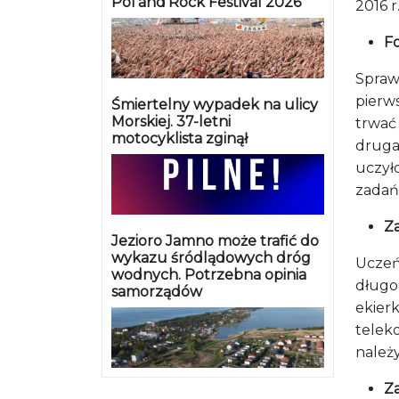
Pol’and’Rock Festival 2026
2016 r
F
Spraw
pierw
Śmiertelny wypadek na ulicy
Morskiej. 37-letni
trwać 
motocyklista zginął
druga
uczyło
zadań
Za
Jezioro Jamno może trafić do
wykazu śródlądowych dróg
Uczeń
wodnych. Potrzebna opinia
długo
samorządów
ekierk
telek
należ
Za