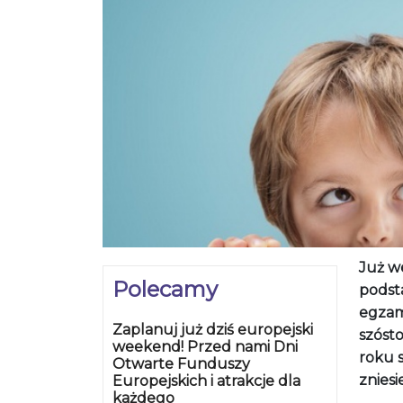
Już we
Polecamy
podst
egzam
Zaplanuj już dziś europejski
szósto
weekend! Przed nami Dni
roku 
Otwarte Funduszy
znies
Europejskich i atrakcje dla
każdego