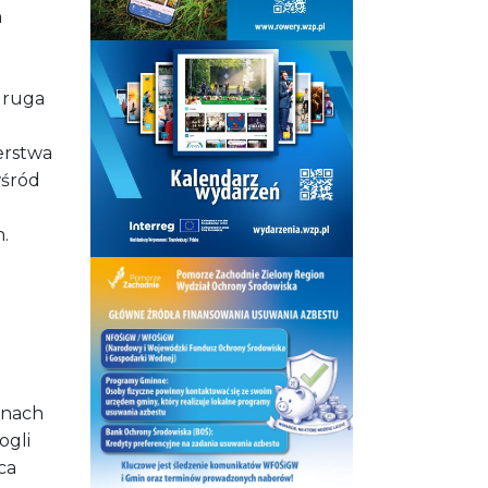
m
 druga
erstwa
wśród
.
inach
ogli
ca