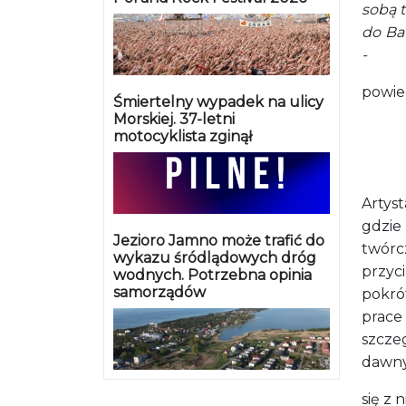
sobą 
do Baw
-
powied
Śmiertelny wypadek na ulicy
Morskiej. 37-letni
motocyklista zginął
Artys
gdzi
Jezioro Jamno może trafić do
twórc
wykazu śródlądowych dróg
przyc
wodnych. Potrzebna opinia
samorządów
pokró
prace
szcze
dawny
się z 