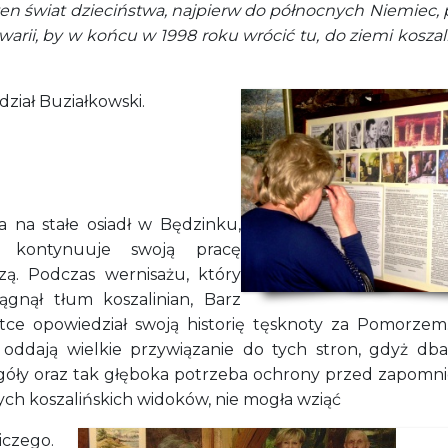
ten świat dzieciństwa, najpierw do północnych Niemiec,
arii, by w końcu w 1998 roku wrócić tu, do ziemi koszal
ział Buziałkowski.
ta na stałe osiadł w Będzinku,
e kontynuuje swoją pracę
zą. Podczas wernisażu, który
iągnął tłum koszalinian, Barz
tce opowiedział swoją historię tęsknoty za Pomorzem
 oddają wielkie przywiązanie do tych stron, gdyż dba
góły oraz tak głęboka potrzeba ochrony przed zapomn
ch koszalińskich widoków, nie mogła wziąć
niczego.