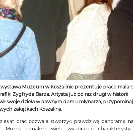
wystawa Muzeum w Koszalinie prezentuje prace malars
rafiki Zygfryda Barza. Artysta już po raz drugi w historii
wił swoje dzieła w dawnym domu młynarza, przypominaj
iwych zakątkach Koszalina.
dziesiąt prac pozwala stworzyć prawdziwą panoramę n
a. Można odnaleźć wiele wyobrażeń charakterysty