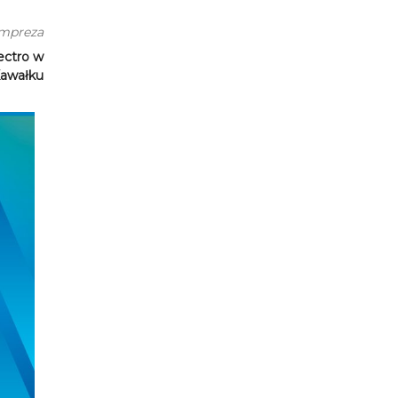
impreza
ectro w
awałku