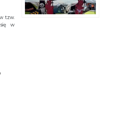
w tzw.
 się w
0