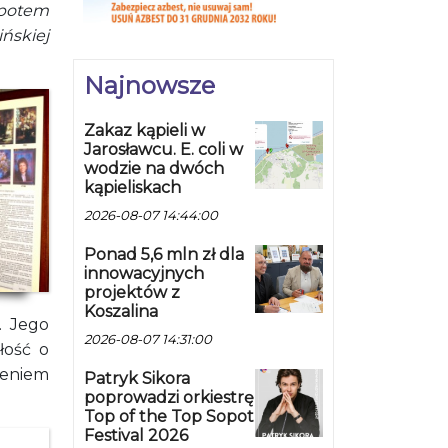
 potem
ińskiej
Najnowsze
Zakaz kąpieli w
Jarosławcu. E. coli w
wodzie na dwóch
kąpieliskach
2026-08-07 14:44:00
Ponad 5,6 mln zł dla
innowacyjnych
projektów z
Koszalina
. Jego
2026-08-07 14:31:00
łość o
ieniem
Patryk Sikora
poprowadzi orkiestrę
Top of the Top Sopot
Festival 2026