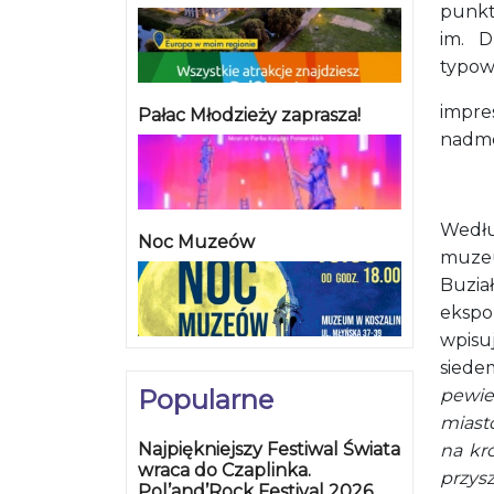
punkt
im. D
typowo
impre
Pałac Młodzieży zaprasza!
nadmo
Wed
Noc Muzeów
muz
Buzia
eksp
wpis
siedem
Popularne
pewie
miasto
Najpiękniejszy Festiwal Świata
na kr
wraca do Czaplinka.
przys
Pol’and’Rock Festival 2026