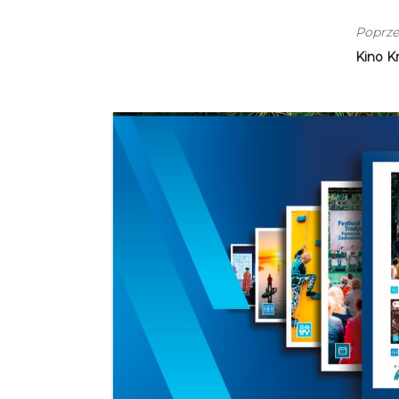
Poprze
Kino K