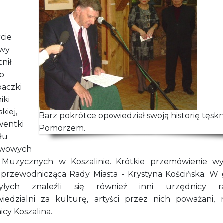
cie
awy
nił
p
paczki
iki
kiej,
Barz pokrótce opowiedział swoją historię tęsk
wentki
Pomorzem.
łu
twowych
 Muzycznych w Koszalinie. Krótkie przemówienie wyg
 przewodnicząca Rady Miasta - Krystyna Kościńska. W 
byłych znaleźli się również inni urzędnicy ra
iedzialni za kulturę, artyści przez nich poważani, r
icy Koszalina.