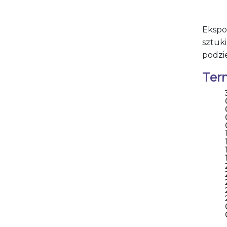
Ekspo
sztuk
podzi
Ter