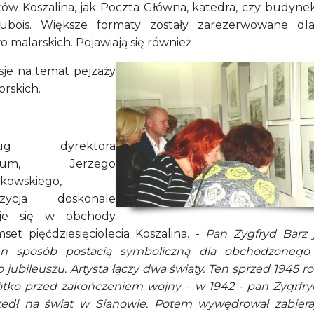
ów Koszalina, jak Poczta Główna, katedra, czy budynek 
ubois. Większe formaty zostały zarezerwowane dl
 malarskich. Pojawiają się również
sje na temat pejzaży
rskich.
ług dyrektora
eum, Jerzego
łkowskiego,
ozycja doskonale
uje się w obchody
set pięćdziesięciolecia Koszalina. -
Pan Zygfryd Barz 
n sposób postacią symboliczną dla obchodzonego
 jubileuszu. Artysta łączy dwa światy. Ten sprzed 1945 r
ótko przed zakończeniem wojny – w 1942 - pan Zygrfry
zedł na świat w Sianowie. Potem wywędrował zabiera