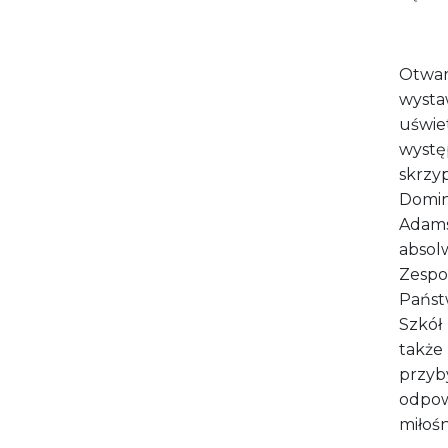
Otwar
wyst
uświet
wystę
skrzy
Domin
Adams
absol
Zespo
Pańs
Szkół
także
przy
odpow
miłośn