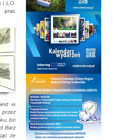
I L.O.
a prac
jest w
 przez
oku, bo
d Barz
jąc ze