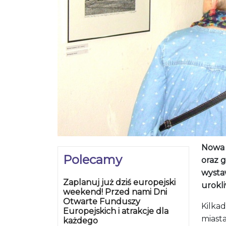
Nowa 
Polecamy
oraz g
wysta
Zaplanuj już dziś europejski
urokl
weekend! Przed nami Dni
Otwarte Funduszy
Kilka
Europejskich i atrakcje dla
miast
każdego