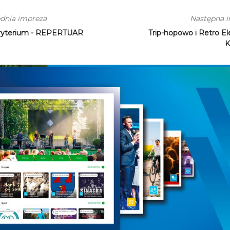
dnia impreza
Następna 
ryterium - REPERTUAR
Trip-hopowo i Retro El
K