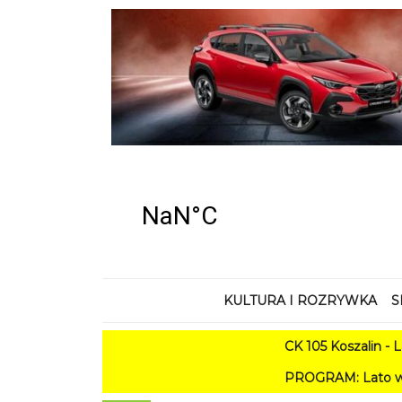
KULTURA I ROZRYWKA
S
CK 105 Koszalin - Lato w Mie
PROGRAM: Lato w Amfiteatrze 2026.