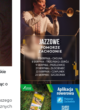
kie
ąc o
aszego
cznych