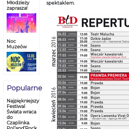
Młodzieży
spektaklem.
zaprasza!
Noc
Muzeów
Popularne
Najpiękniejszy
Festiwal
Świata wraca
do
Czaplinka.
Pol’and’Rock