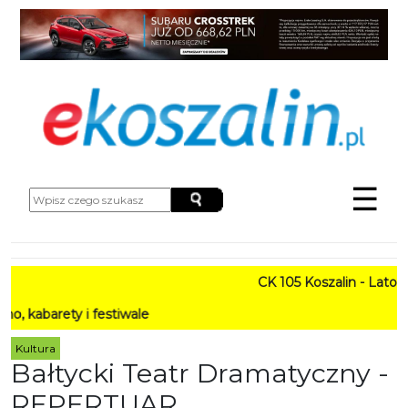
☰
CK 105 Koszalin - Lato w Mie
y i festiwale
Kultura
Bałtycki Teatr Dramatyczny -
REPERTUAR