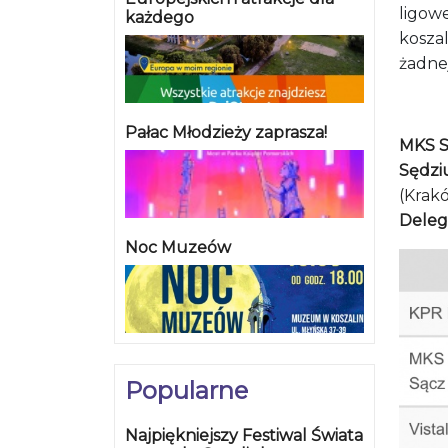
ligow
każdego
koszal
żadnej
Pałac Młodzieży zaprasza!
MKS Se
Sędziu
(Krak
Deleg
Noc Muzeów
Popularne
Najpiękniejszy Festiwal Świata