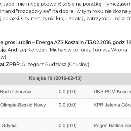
ej tabeli nie mogą pozwolić sobie na porażkę. Tymczase
inianki "rozpędziły się" na dobre i w tym roku nie doznał
 porażki. Czy mistrzynie kraju zdołają zatrzymać nasz z
lgros Lublin – Energa AZS Koszalin / 13.02.2016, godz. 1
ją:
Andrzej Kierczak (Michałowice) oraz Tomasz Wrona
ów).
at ZPRP:
Grzegorz Budziosz (Chęciny).