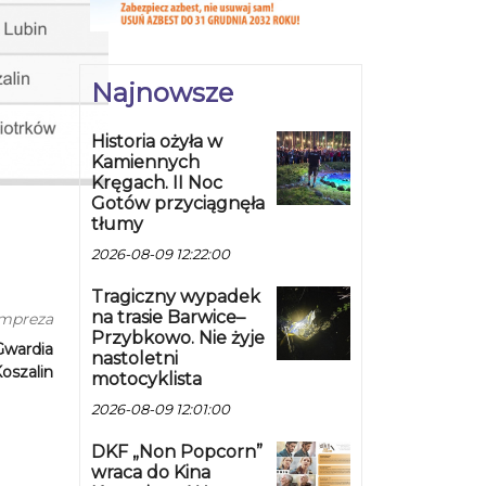
Najnowsze
Historia ożyła w
Kamiennych
Kręgach. II Noc
Gotów przyciągnęła
tłumy
2026-08-09 12:22:00
Tragiczny wypadek
na trasie Barwice–
impreza
Przybkowo. Nie żyje
Gwardia
nastoletni
oszalin
motocyklista
2026-08-09 12:01:00
DKF „Non Popcorn”
wraca do Kina