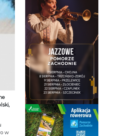
ne
ski,
u
wo w