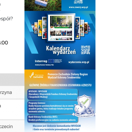
m
y
espół?
8:00