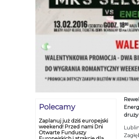
Rewela
Polecamy
Energ
druży
Zaplanuj już dziś europejski
weekend! Przed nami Dni
Lubli
Otwarte Funduszy
Zagłęb
Europejskich i atrakcje dla