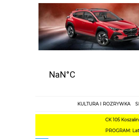
KULTURA I ROZRYWKA
S
CK 105 Koszalin - Lato w 
PROGRAM: Lato w Amfiteatrze 2