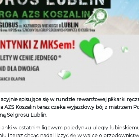
cyjnie spisujące się w rundzie rewanżowej piłkarki ręcz
a AZS Koszalin teraz czeka wyjazdowy bój z mistrzem Pol
ną Selgrosu Lublin.
nianki w ostatnim ligowym pojedynku uległy lubińskiem
iu i teraz chcąc nadal liczyć się w walce o przodownict