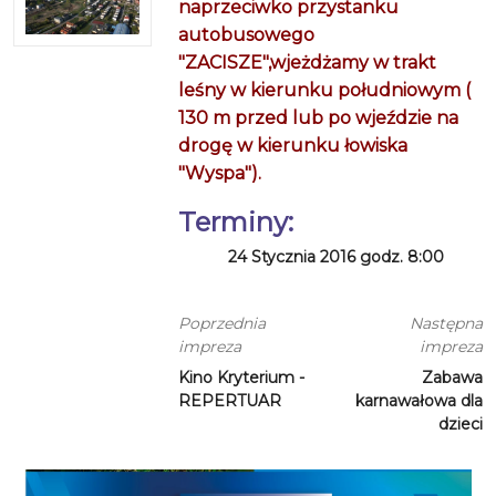
naprzeciwko przystanku
autobusowego
"ZACISZE",wjeżdżamy w trakt
leśny w kierunku południowym (
130 m przed lub po wjeździe na
drogę w kierunku łowiska
"Wyspa").
Terminy:
24 Stycznia 2016 godz. 8:00
Poprzednia
Następna
impreza
impreza
Kino Kryterium -
Zabawa
REPERTUAR
karnawałowa dla
dzieci