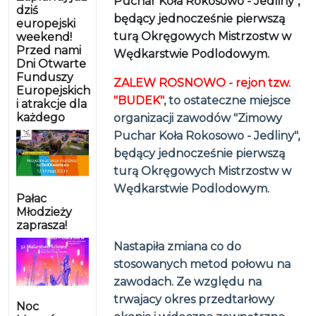
Puchar Koła Rokosowo - Jedliny",
dziś
będący jednocześnie pierwszą
europejski
turą Okręgowych Mistrzostw w
weekend!
Przed nami
Wędkarstwie Podlodowym.
Dni Otwarte
Funduszy
ZALEW ROSNOWO - rejon tzw.
Europejskich
"BUDEK"
, to ostateczne miejsce
i atrakcje dla
każdego
organizacji zawodów "Zimowy
Puchar Koła Rokosowo - Jedliny",
będący jednocześnie pierwszą
turą Okręgowych Mistrzostw w
Wędkarstwie Podlodowym.
Pałac
Młodzieży
zaprasza!
Nastapiła zmiana co do
stosowanych metod połowu na
zawodach. Ze względu na
trwajacy okres przedtarłowy
Noc