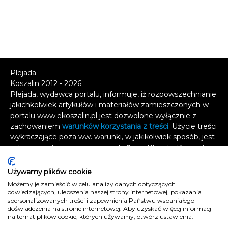
Plejada
Koszalin 2012 - 2026
Plejada, wydawca portalu, informuje, iż rozpowszechnianie
jakichkolwiek artykułów i materiałów zamieszczonych w
portalu www.ekoszalin.pl jest dozwolone wyłącznie z
zachowaniem
warunków korzystania z treści
. Użycie treści
wykraczające poza ww. warunki, w jakikolwiek sposób, jest
zabronione bez pisemnej zgody firmy Plejada. Dowiedz
się, w jaki sposób możesz uzyskać
licencję na
wykorzystanie treści
.
Używamy plików cookie
Możemy je zamieścić w celu analizy danych dotyczących
Naruszenie tych zasad jest łamaniem prawa i grozi
odwiedzających, ulepszenia naszej strony internetowej, pokazania
spersonalizowanych treści i zapewnienia Państwu wspaniałego
odpowiedzialnością karną.
doświadczenia na stronie internetowej. Aby uzyskać więcej informacji
Wszelkie prawa zastrzeżone
.
na temat plików cookie, których używamy, otwórz ustawienia.