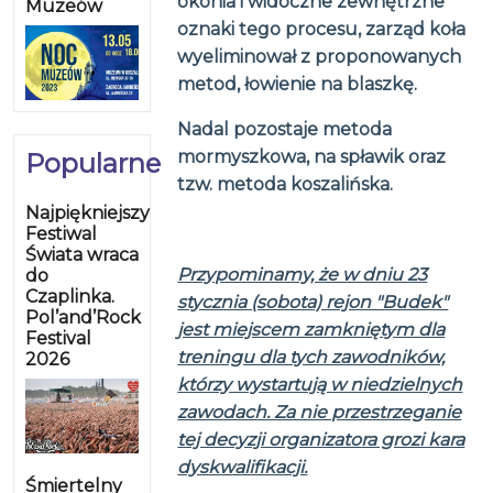
okonia i widoczne zewnętrzne
Muzeów
oznaki tego procesu, zarząd koła
wyeliminował z proponowanych
metod, łowienie na blaszkę.
Nadal pozostaje metoda
mormyszkowa, na spławik oraz
Popularne
tzw. metoda koszalińska.
Najpiękniejszy
Festiwal
Świata wraca
Przypominamy, że w dniu 23
do
Czaplinka.
stycznia (sobota) rejon "Budek"
Pol’and’Rock
jest miejscem zamkniętym dla
Festival
treningu dla tych zawodników,
2026
którzy wystartują w niedzielnych
zawodach. Za nie przestrzeganie
tej decyzji organizatora grozi kara
dyskwalifikacji.
Śmiertelny