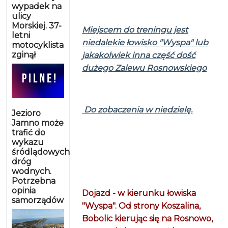
wypadek na
ulicy
Morskiej. 37-
Miejscem do treningu jest
letni
niedalekie łowisko "Wyspa" lub
motocyklista
zginął
jakakolwiek inna część dość
dużego Zalewu Rosnowskiego
Do zobaczenia w niedzielę.
Jezioro
Jamno może
trafić do
wykazu
śródlądowych
dróg
wodnych.
Potrzebna
opinia
Dojazd - w kierunku łowiska
samorządów
"Wyspa". Od strony Koszalina,
Bobolic kierując się na Rosnowo,