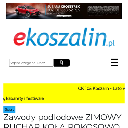
☰
CK 105 Koszalin - Lato w Mieś
y i festiwale
Sport
Zawody podlodowe ZIMOWY
PUCHAR KOŁA ROKOSOWO