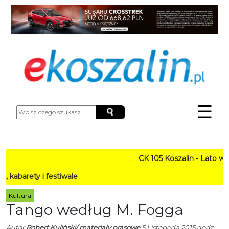
☰
CK 105 Koszalin - Lato w Mieści
i festiwale
Kultura
Tango według M. Fogga
Autor
Robert Kuliński/ materiały prasowe
5 Listopada 2015 godz.