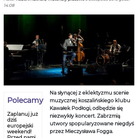
14:08
Na słynącej z eklektyzmu scenie
Polecamy
muzycznej koszalińskiego klubu
Kawałek Podłogi, odbędzie się
Zaplanuj już
niezwykły koncert. Zabrzmią
dziś
utwory spopularyzowane niegdyś
europejski
przez Mieczysława Fogga.
weekend!
Przed nami