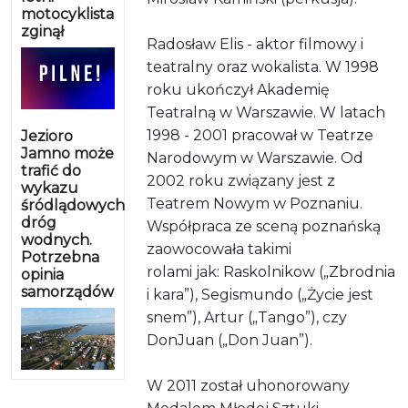
motocyklista
zginął
Radosław Elis - aktor filmowy i
teatralny oraz wokalista. W 1998
roku ukończył Akademię
Teatralną w Warszawie. W latach
1998 - 2001 pracował w Teatrze
Jezioro
Jamno może
Narodowym w Warszawie. Od
trafić do
2002 roku związany jest z
wykazu
Teatrem Nowym w Poznaniu.
śródlądowych
dróg
Współpraca ze sceną poznańską
wodnych.
zaowocowała takimi
Potrzebna
rolami jak: Raskolnikow („Zbrodnia
opinia
samorządów
i kara”), Segismundo („Życie jest
snem”), Artur („Tango”), czy
DonJuan („Don Juan”).
W 2011 został uhonorowany