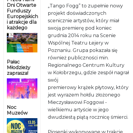
Dni Otwarte
„Tango Fogg” to zupełnie nowy
Funduszy
projekt doświadczonych
Europejskich
scenicznie artystów, który miał
i atrakcje dla
każdego
swoją premierę pod koniec
grudnia 2014 roku na Scenie
Wspólnej Teatru Łejery w
Poznaniu. Grupa pokazała się
również publiczności min.
Pałac
Regionalnego Centrum Kultury
Młodzieży
w Kołobrzegu, gdzie zespół nagrał
zaprasza!
swój
premierowy krążek płytowy, który
jest wyrazem hołdu złożonego
Mieczysławowi Foggowi -
Noc
wielkiemu artyście w jego
Muzeów
dwudziestą piątą rocznicę śmierci.
Piosenki wykonywane w trakcie