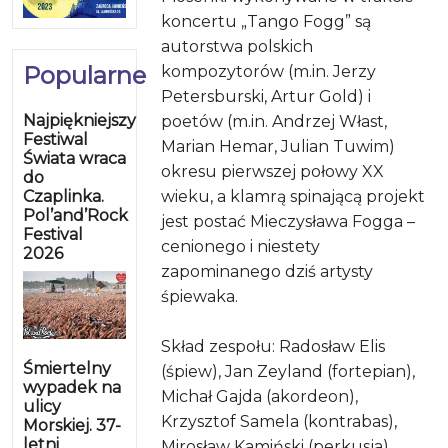
koncertu „Tango Fogg” są
autorstwa polskich
Popularne
kompozytorów (m.in. Jerzy
Petersburski, Artur Gold) i
Najpiękniejszy
poetów (m.in. Andrzej Włast,
Festiwal
Marian Hemar, Julian Tuwim)
Świata wraca
okresu pierwszej połowy XX
do
Czaplinka.
wieku, a klamrą spinającą projekt
Pol’and’Rock
jest postać Mieczysława Fogga –
Festival
cenionego i niestety
2026
zapominanego dziś artysty
śpiewaka.
Skład zespołu: Radosław Elis
Śmiertelny
(śpiew), Jan Zeyland (fortepian),
wypadek na
Michał Gajda (akordeon),
ulicy
Krzysztof Samela (kontrabas),
Morskiej. 37-
letni
Mirosław Kamiński (perkusja).