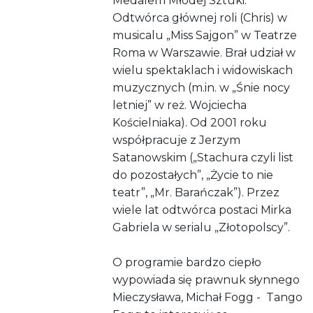
Medalem Młodej Sztuki.
Odtwórca głównej roli (Chris) w
musicalu „Miss Sajgon” w Teatrze
Roma w Warszawie. Brał udział w
wielu spektaklach i widowiskach
muzycznych (m.in. w „Śnie nocy
letniej” w reż. Wojciecha
Kościelniaka). Od 2001 roku
współpracuje z Jerzym
Satanowskim („Stachura czyli list
do pozostałych”, „Życie to nie
teatr”, „Mr. Barańczak”). Przez
wiele lat odtwórca postaci Mirka
Gabriela w serialu „Złotopolscy”.
O programie bardzo ciepło
wypowiada się prawnuk słynnego
Mieczysława, Michał Fogg - Tango