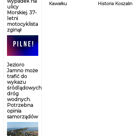
wypadek na
Kawałku
Historia Koszalin
ulicy
Morskiej. 37-
letni
motocyklista
zginął
Jezioro
Jamno może
trafić do
wykazu
śródlądowych
dróg
wodnych.
Potrzebna
opinia
samorządów