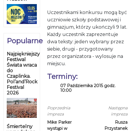
Uczestnikami konkursu mogą być
uczniowie szkoły podstawowej i
gimnazjum, którzy ukończyli 9 lat.
Każdy uczestnik zaprezentuje
Popularne
dwa teksty: jeden wybrany przez
siebie, drugi - przygotowany
Najpiękniejszy
przez organizatora - wylosuje na
Festiwal
miejscu.
Świata wraca
do
Terminy:
Czaplinka.
Pol’and’Rock
07 Października 2015 godz.
Festival
10:00
2026
Poprzednia
Następna
impreza
impreza
Mike Parker
Rusza
Śmiertelny
wystąpi w
Przystanek