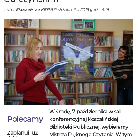
Autor
Ekoszalin za KBP
6 Października 2015 godz. 6:18
W środę, 7 października w sali
Polecamy
konferencyjnej Koszalińskiej
Biblioteki Publicznej, wybieramy
Zaplanuj już
Mistrza Pięknego Czytania. W tym