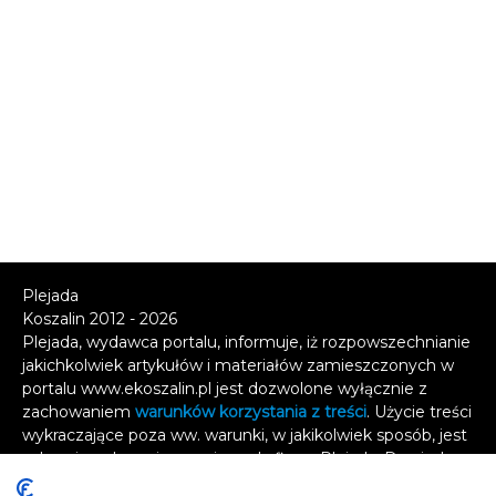
Plejada
Koszalin 2012 - 2026
Plejada, wydawca portalu, informuje, iż rozpowszechnianie
jakichkolwiek artykułów i materiałów zamieszczonych w
portalu www.ekoszalin.pl jest dozwolone wyłącznie z
zachowaniem
warunków korzystania z treści
. Użycie treści
wykraczające poza ww. warunki, w jakikolwiek sposób, jest
zabronione bez pisemnej zgody firmy Plejada. Dowiedz
się, w jaki sposób możesz uzyskać
licencję na