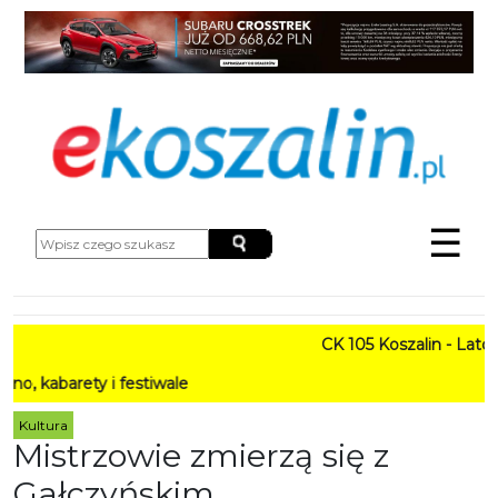
☰
CK 105 Koszalin - Lato w Mi
rety i festiwale
Kultura
Mistrzowie zmierzą się z
Gałczyńskim