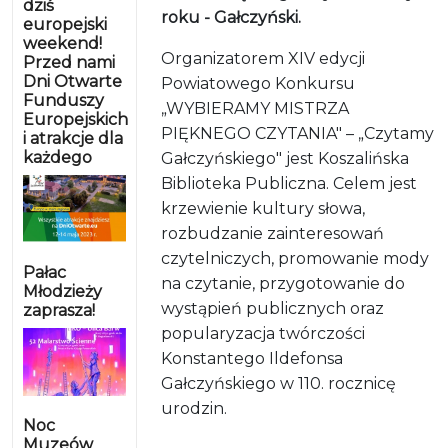
dziś
roku - Gałczyński.
europejski
weekend!
Organizatorem XIV edycji
Przed nami
Dni Otwarte
Powiatowego Konkursu
Funduszy
„WYBIERAMY MISTRZA
Europejskich
PIĘKNEGO CZYTANIA" – „Czytamy
i atrakcje dla
każdego
Gałczyńskiego" jest Koszalińska
Biblioteka Publiczna. Celem jest
krzewienie kultury słowa,
rozbudzanie zainteresowań
czytelniczych, promowanie mody
Pałac
na czytanie, przygotowanie do
Młodzieży
wystąpień publicznych oraz
zaprasza!
popularyzacja twórczości
Konstantego Ildefonsa
Gałczyńskiego w 110. rocznicę
urodzin.
Noc
Muzeów