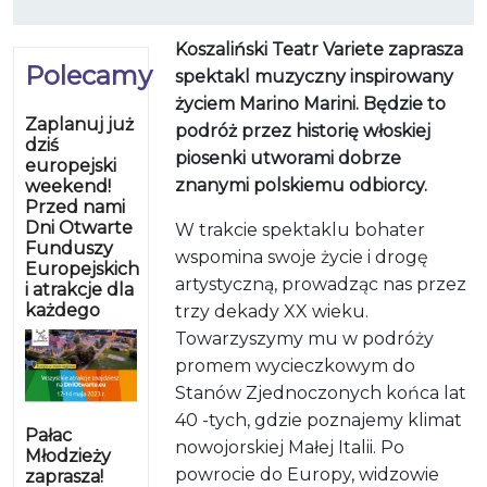
Koszaliński Teatr Variete zaprasza
Polecamy
spektakl muzyczny inspirowany
życiem Marino Marini. Będzie to
Zaplanuj już
podróż przez historię włoskiej
dziś
piosenki utworami dobrze
europejski
znanymi polskiemu odbiorcy.
weekend!
Przed nami
Dni Otwarte
W trakcie spektaklu bohater
Funduszy
wspomina swoje życie i drogę
Europejskich
artystyczną, prowadząc nas przez
i atrakcje dla
każdego
trzy dekady XX wieku.
Towarzyszymy mu w podróży
promem wycieczkowym do
Stanów Zjednoczonych końca lat
40 -tych, gdzie poznajemy klimat
Pałac
nowojorskiej Małej Italii. Po
Młodzieży
powrocie do Europy, widzowie
zaprasza!