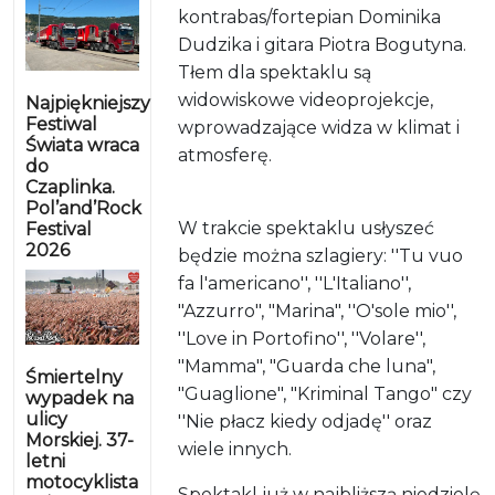
kontrabas/fortepian Dominika
Dudzika i gitara Piotra Bogutyna.
Tłem dla spektaklu są
widowiskowe videoprojekcje,
Najpiękniejszy
Festiwal
wprowadzające widza w klimat i
Świata wraca
atmosferę.
do
Czaplinka.
Pol’and’Rock
W trakcie spektaklu usłyszeć
Festival
2026
będzie można szlagiery: ''Tu vuo
fa l'americano'', ''L'Italiano'',
"Azzurro", "Marina", ''O'sole mio'',
''Love in Portofino'', ''Volare'',
"Mamma", "Guarda che luna",
Śmiertelny
"Guaglione", "Kriminal Tango" czy
wypadek na
ulicy
''Nie płacz kiedy odjadę'' oraz
Morskiej. 37-
wiele innych.
letni
motocyklista
Spektakl już w najbliższą niedzielę