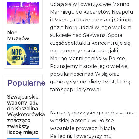
udają się w towarzystwie Marino
Mariniego do kabaretów Neapolu
i Rzymu, a także paryskiej Olimpii,
gdzie biorą udział w jego wielkim
Noc
sukcesie nad Sekwaną. Spora
Muzeów
część spektaklu koncentruje się
na ogromnym sukcesie, jaki
Marino Marini odniósł w Polsce.
Poznajemy historię jego wielkiej
popularności nad Wisłą oraz
Popularne
genezę słynnej diety Twist, którą
tam spopularyzował.
Szwajcarskie
wagony jadą
do Koszalina.
Narrację niezwykłego ambasadora
Wąskotorówka
znacząco
włoskiej piosenki w Polsce
zwiększy
wspaniale prowadzi Nicola
liczbę miejsc
Palladini. Towarzyszy mu