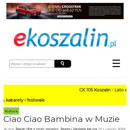
☰
CK 105 Koszalin - Lato w Mie
ty i festiwale
Kultura
Ciao Ciao Bambina w Muzie
Autor
Tekst i fot z mat. promo. Teatru Variete Muza
17 Lutego 2015