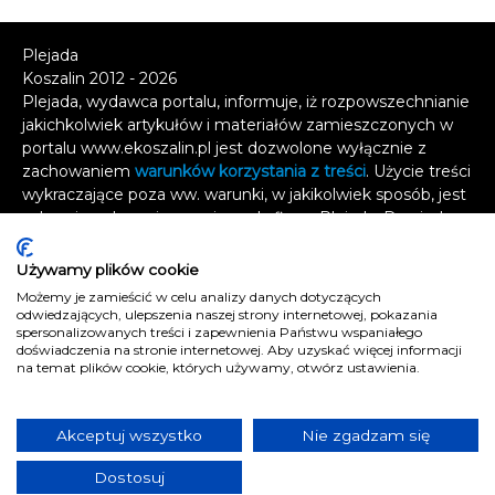
Plejada
Koszalin 2012 - 2026
Plejada, wydawca portalu, informuje, iż rozpowszechnianie
jakichkolwiek artykułów i materiałów zamieszczonych w
portalu www.ekoszalin.pl jest dozwolone wyłącznie z
zachowaniem
warunków korzystania z treści
. Użycie treści
wykraczające poza ww. warunki, w jakikolwiek sposób, jest
zabronione bez pisemnej zgody firmy Plejada. Dowiedz
się, w jaki sposób możesz uzyskać
licencję na
wykorzystanie treści
.
Używamy plików cookie
Możemy je zamieścić w celu analizy danych dotyczących
Naruszenie tych zasad jest łamaniem prawa i grozi
odwiedzających, ulepszenia naszej strony internetowej, pokazania
odpowiedzialnością karną.
spersonalizowanych treści i zapewnienia Państwu wspaniałego
doświadczenia na stronie internetowej. Aby uzyskać więcej informacji
Wszelkie prawa zastrzeżone
.
na temat plików cookie, których używamy, otwórz ustawienia.
Reklama
Kontakt
Akceptuj wszystko
Nie zgadzam się
Polityka prywatności
Dostosuj
e
koszalin.pl