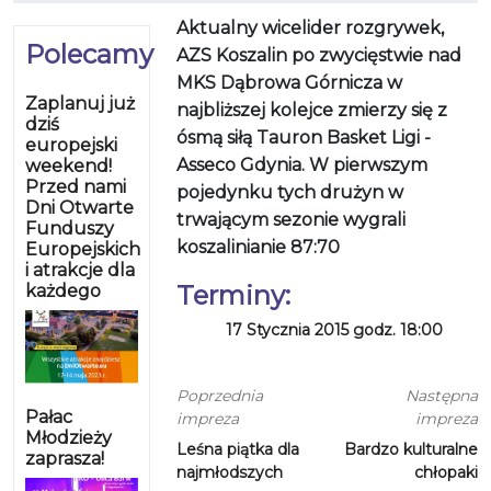
Aktualny wicelider rozgrywek,
Polecamy
AZS Koszalin po zwycięstwie nad
MKS Dąbrowa Górnicza w
Zaplanuj już
najbliższej kolejce zmierzy się z
dziś
ósmą siłą Tauron Basket Ligi -
europejski
Asseco Gdynia. W pierwszym
weekend!
Przed nami
pojedynku tych drużyn w
Dni Otwarte
trwającym sezonie wygrali
Funduszy
koszalinianie 87:70
Europejskich
i atrakcje dla
Terminy:
każdego
17 Stycznia 2015 godz. 18:00
Poprzednia
Następna
Pałac
impreza
impreza
Młodzieży
Leśna piątka dla
Bardzo kulturalne
zaprasza!
najmłodszych
chłopaki