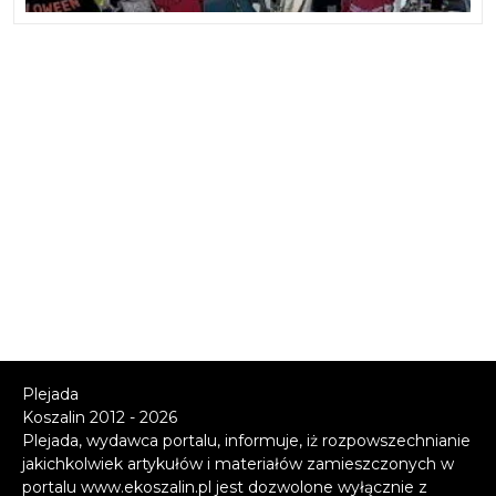
Plejada
Koszalin 2012 - 2026
Plejada, wydawca portalu, informuje, iż rozpowszechnianie
jakichkolwiek artykułów i materiałów zamieszczonych w
portalu www.ekoszalin.pl jest dozwolone wyłącznie z