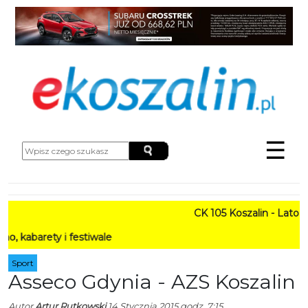
☰
CK 105 Koszalin - Lato w Mi
ety i festiwale
Sport
Asseco Gdynia - AZS Koszalin
Autor
Artur Rutkowski
14 Stycznia 2015 godz. 7:15