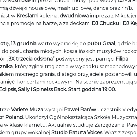
ei w
Kosmosie
impreza "Global friday" pod wodzą
DJ - a F
mią dźwięki house'owe, mash up' owe, dance oraz r'n'b.
iast w
Kreślarni
kolejna,
dwudniowa
impreza z Mikołaje
ncie promocje na barze, a za deckami
DJ Chucku
i
DJ Ke
otę, 13 grudnia
warto wybrać się do
pubu Graal
, gdzie b
a do posłuchania młodych, koszalińskich muzyków rock
zór
„3X trzecia odsłona”
poświęcony jest pamięci
Filipa
znika
, który zginał tragicznie w wypadku samochodowym
ikiem mocnego grania, dlatego przyjaciele postanowili u
pamięć koncertami rockowymi. Na scenie zaprezentują si
clipsis, Sally i Spinelss Back.
Start godzina 19:00.
trze
Variete Muza
wystąpi
Paweł Barów
uczestnik V edy
 of Poland
. Ukończył Ogólnokształcącą Szkołę Muzyczną 
a w klasie klarnetu. Aktualnie studiuje Zarządzanie. Pawe
kiem grupy wokalnej
Studio Batuta Voices
. Wraz z zesp