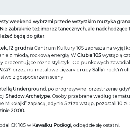
iższy weekend wybrzmi przede wszystkim muzyka grana
 Nie zabraknie też imprez tanecznych, ale nadchodzące 
leżeć będą do gitar.
tek, 12 grudnia
Centrum Kultury 105 zaprasza na wyjąt
anie z młodą, rockową energią. W
Clubie 105
wystąpią cz
ły prezentujące różne stylistyki. Od punkowych zawadi
asa?
, przez nu metalowe ciężary grupy
Sally
i rock'n'ro
ństwo z gospodarzem sceny
ntellą Underground
, po progresywne przestrzenie gdyń
cji
Shadow Archetype
. Osoby przebrane według temat
e Mikołajki” zapłacą jedynie 5 zł za wstęp, pozostali 10 zł.
inie 20:00.
odal CK 105 w
Kawałku Podłogi
, odbędzie się ostatni,