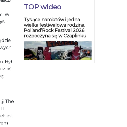
resco
.
TOP wideo
m. W
Tysiące namiotów i jedna
ys
.
wielka festiwalowa rodzina.
Pol’and’Rock Festival 2026
rozpoczyna się w Czaplinku
ędzie
owych.
. Był
czcić
ę:
cji
The
II
ł jest
ołem