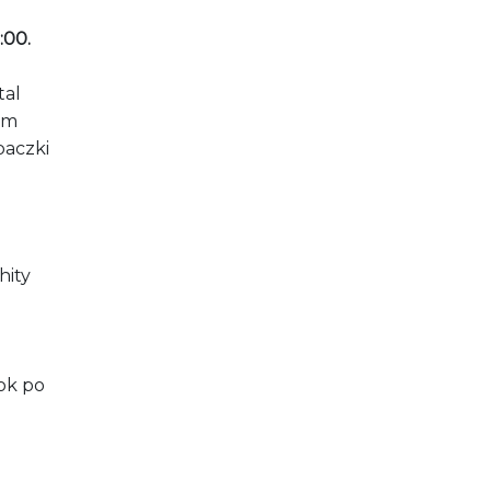
:00.
tal
em
paczki
hity
rok po