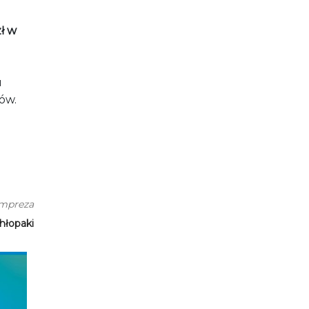
zł w
u
ów.
impreza
hłopaki