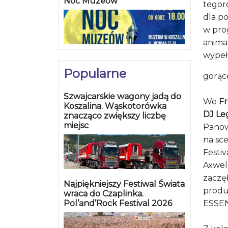
Noc Muzeów
tegor
dla p
w pro
animac
wypeł
Popularne
gorąc
Szwajcarskie wagony jadą do
We
Fr
Koszalina. Wąskotorówka
DJ Le
znacząco zwiększy liczbę
miejsc
Panow
na sce
Festiv
Axwell
zaczęł
Najpiękniejszy Festiwal Świata
produ
wraca do Czaplinka.
Pol’and’Rock Festival 2026
ESSENT