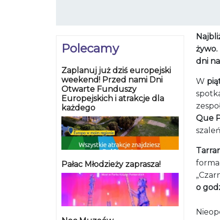
Najbl
Polecamy
żywo.
dni na
Zaplanuj już dziś europejski
weekend! Przed nami Dni
W
pią
Otwarte Funduszy
spotk
Europejskich i atrakcje dla
zespo
każdego
Que P
szale
Tarra
forma
Pałac Młodzieży zaprasza!
„Czarn
o godz
Nieop