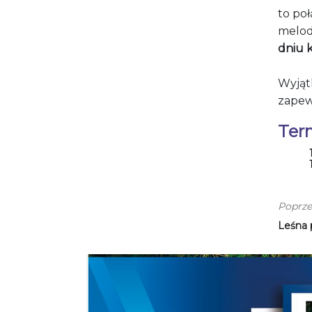
to poł
melod
dniu k
Wyjąt
zapew
Ter
Poprze
Leśna 