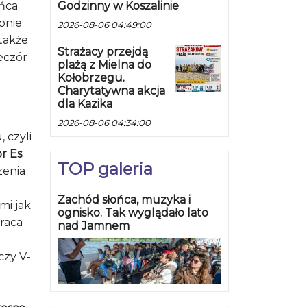
Godzinny w Koszalinie
ańca
pnie
2026-08-06 04:49:00
 także
Strażacy przejdą
eczór
plażą z Mielna do
Kołobrzegu.
Charytatywna akcja
dla Kazika
2026-08-06 04:34:00
 czyli
r Es
.
TOP galeria
zenia
Zachód słońca, muzyka i
mi jak
ognisko. Tak wyglądało lato
praca
nad Jamnem
czy V-