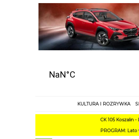
KULTURA I ROZRYWKA
S
CK 105 Koszalin - Lato w
PROGRAM: Lato w Amfiteatrze 