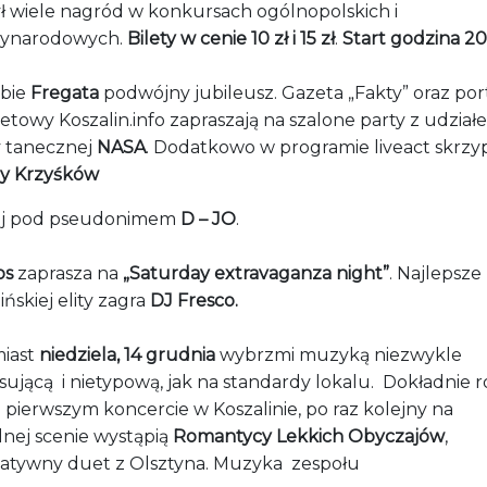
ł wiele nagród w konkursach ogólnopolskich i
ynarodowych.
Bilety w cenie 10 zł i 15 zł
.
Start godzina 20
bie
Fregata
podwójny jubileusz. Gazeta „Fakty” oraz por
etowy Koszalin.info zapraszają na szalone party z udział
 tanecznej
NASA
. Dodatkowo w programie liveact skrzy
y Krzyśków
j pod pseudonimem
D – JO
.
os
zaprasza na
„Saturday extravaganza night”
. Najlepsze 
ińskiej elity zagra
DJ Fresco.
iast
niedziela, 14 grudnia
wybrzmi muzyką niezwykle
sującą i nietypową, jak na standardy lokalu. Dokładnie 
 pierwszym koncercie w Koszalinie, po raz kolejny na
lnej scenie wystąpią
Romantycy Lekkich Obyczajów
,
natywny duet z Olsztyna. Muzyka zespołu