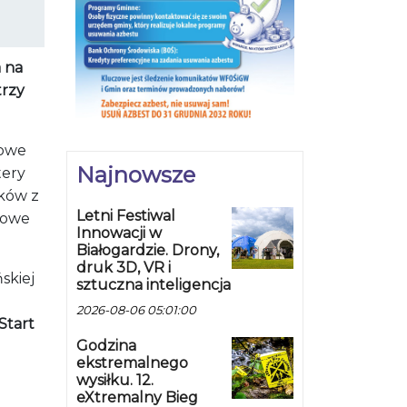
 na
trzy
kowe
Najnowsze
tery
aków z
Letni Festiwal
llowe
Innowacji w
Białogardzie. Drony,
druk 3D, VR i
skiej
sztuczna inteligencja
u
2026-08-06 05:01:00
Start
Godzina
ekstremalnego
wysiłku. 12.
eXtremalny Bieg