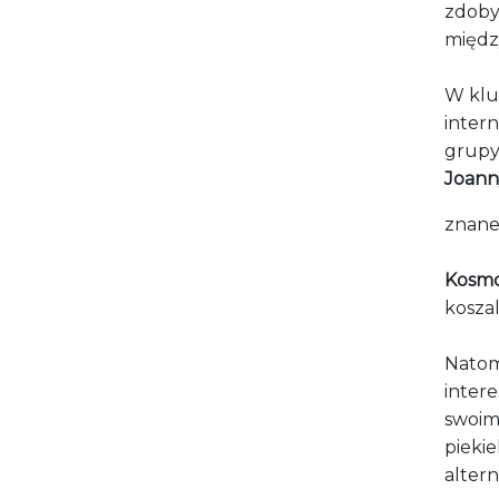
zdoby
międz
W klu
intern
grupy
Joann
znane
Kosm
koszal
Natom
intere
swoim
piekie
alter