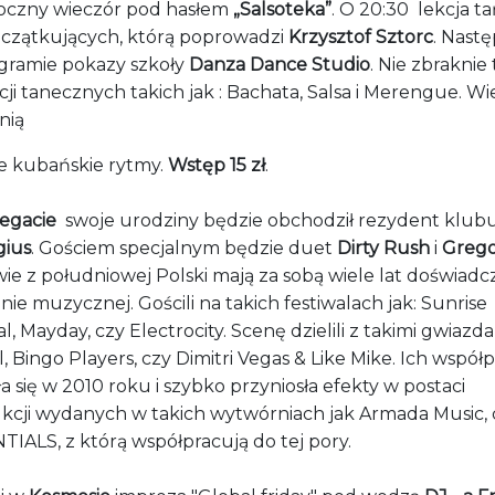
oczny wieczór pod hasłem
„Salsoteka”
. O 20:30 lekcja t
oczątkujących, którą poprowadzi
Krzysztof Sztorc
. Nastę
gramie pokazy szkoły
Danza Dance Studio
. Nie zbraknie
ji tanecznych takich jak : Bachata, Salsa i Merengue. Wi
nią
e kubańskie rytmy.
Wstęp 15 zł
.
egacie
swoje urodziny będzie obchodził rezydent klubu,
gius
. Gościem specjalnym będzie duet
Dirty Rush
i
Grego
ie z południowej Polski mają za sobą wiele lat doświadc
nie muzycznej. Gościli na takich festiwalach jak: Sunrise
al, Mayday, czy Electrocity. Scenę dzielili z takimi gwiazda
, Bingo Players, czy Dimitri Vegas & Like Mike. Ich współ
a się w 2010 roku i szybko przyniosła efekty w postaci
kcji wydanych w takich wytwórniach jak Armada Music, 
IALS, z którą współpracują do tej pory.