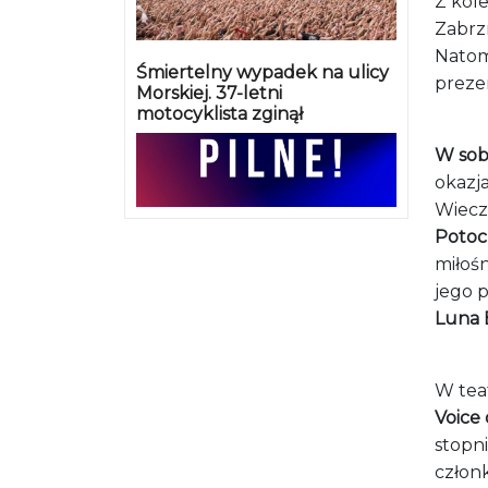
Z kol
Zabrz
Natom
Śmiertelny wypadek na ulicy
preze
Morskiej. 37-letni
motocyklista zginął
W sob
okazj
Wiec
Potoc
miłośn
jego 
Luna E
W tea
Voice
stopni
człon