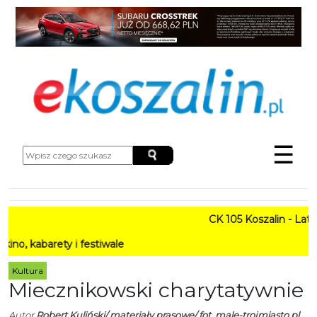
☰
CK 105 Koszalin - Lato w 
arety i festiwale
Kultura
Miecznikowski charytatywnie
Autor
Robert Kuliński/ materiały prasowe/ fot. male-trojmiasto.pl