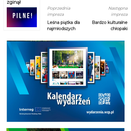
zginął
Poprzednia
Następna
impreza
impreza
Leśna piątka dla
Bardzo kulturalne
najmłodszych
chłopaki