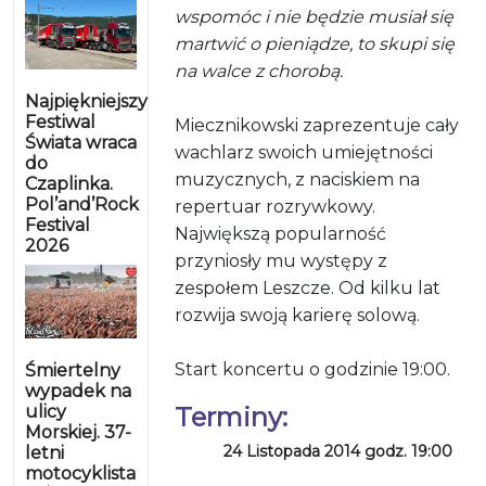
wspomóc i nie będzie musiał się
martwić o pieniądze, to skupi się
na walce z chorobą.
Najpiękniejszy
Festiwal
Miecznikowski zaprezentuje cały
Świata wraca
wachlarz swoich umiejętności
do
muzycznych, z naciskiem na
Czaplinka.
Pol’and’Rock
repertuar rozrywkowy.
Festival
Największą popularność
2026
przyniosły mu występy z
zespołem Leszcze. Od kilku lat
rozwija swoją karierę solową.
Start koncertu o godzinie 19:00.
Śmiertelny
wypadek na
ulicy
Terminy:
Morskiej. 37-
24 Listopada 2014 godz. 19:00
letni
motocyklista