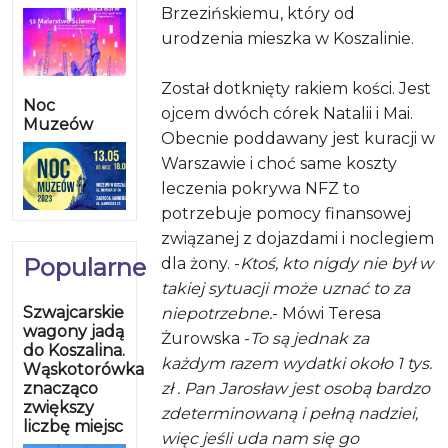
Brzezińskiemu, który od
urodzenia mieszka w Koszalinie.
Został dotknięty rakiem kości. Jest
Noc
ojcem dwóch córek Natalii i Mai.
Muzeów
Obecnie poddawany jest kuracji w
Warszawie i choć same koszty
leczenia pokrywa NFZ to
potrzebuje pomocy finansowej
związanej z dojazdami i noclegiem
Popularne
dla żony. -
Ktoś, kto nigdy nie był w
takiej sytuacji może uznać to za
Szwajcarskie
niepotrzebne.
- Mówi Teresa
wagony jadą
Żurowska -
To są jednak za
do Koszalina.
każdym razem wydatki około 1 tys.
Wąskotorówka
znacząco
zł . Pan Jarosław jest osobą bardzo
zwiększy
zdeterminowaną i pełną nadziei,
liczbę miejsc
więc jeśli uda nam się go