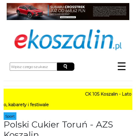
☰
CK 105 Koszalin - Lato w 
arety i festiwale
Sport
Polski Cukier Toruń - AZS
Koszalin