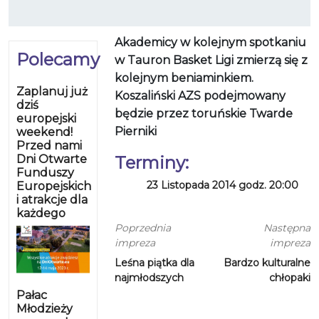
Akademicy w kolejnym spotkaniu
Polecamy
w Tauron Basket Ligi zmierzą się z
kolejnym beniaminkiem.
Zaplanuj już
Koszaliński AZS podejmowany
dziś
będzie przez toruńskie Twarde
europejski
Pierniki
weekend!
Przed nami
Dni Otwarte
Terminy:
Funduszy
23 Listopada 2014 godz. 20:00
Europejskich
i atrakcje dla
każdego
Poprzednia
Następna
impreza
impreza
Leśna piątka dla
Bardzo kulturalne
najmłodszych
chłopaki
Pałac
Młodzieży