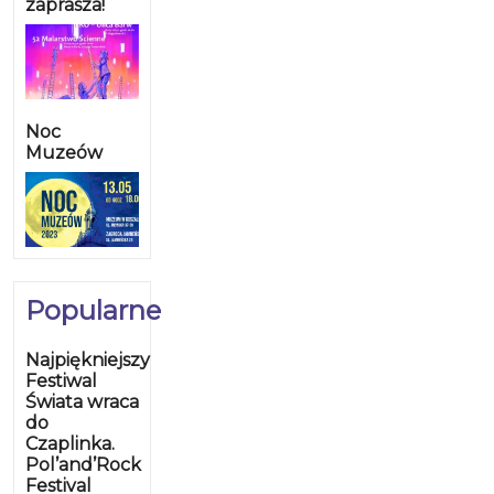
zaprasza!
Noc
Muzeów
Popularne
Najpiękniejszy
Festiwal
Świata wraca
do
Czaplinka.
Pol’and’Rock
Festival