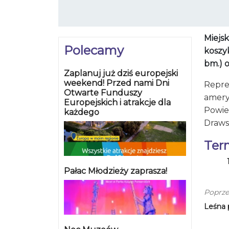
Miejs
Polecamy
koszyk
bm.) o
Zaplanuj już dziś europejski
weekend! Przed nami Dni
Reprez
Otwarte Funduszy
amery
Europejskich i atrakcje dla
Powie
każdego
Draws
Ter
Pałac Młodzieży zaprasza!
Poprze
Leśna 