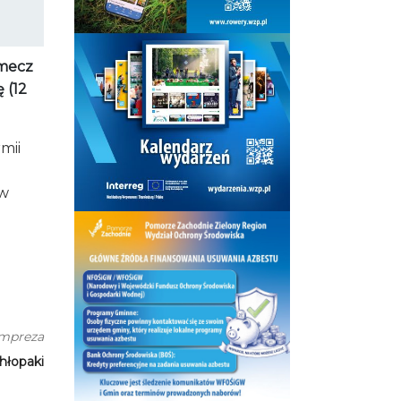
 mecz
 (12
mii
 w
impreza
hłopaki