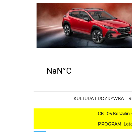
KULTURA I ROZRYWKA
S
CK 105 Koszalin - Lato w
PROGRAM: Lato w Amfiteatrze