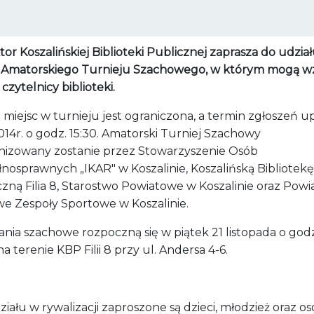
or Koszalińskiej Biblioteki Publicznej zaprasza do udział
i Amatorskiego Turnieju Szachowego, w którym mogą w
 czytelnicy biblioteki.
 miejsc w turnieju jest ograniczona, a termin zgłoszeń u
2014r. o godz. 15:30. Amatorski Turniej Szachowy
nizowany zostanie przez Stowarzyszenie Osób
nosprawnych „IKAR" w Koszalinie, Koszalińską Bibliotekę
czną Filia 8, Starostwo Powiatowe w Koszalinie oraz Pow
e Zespoły Sportowe w Koszalinie.
nia szachowe rozpoczną się w piątek 21 listopada o godz
na terenie KBP Filii 8 przy ul. Andersa 4-6.
iału w rywalizacji zaproszone są dzieci, młodzież oraz o