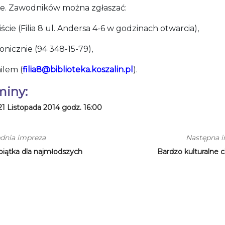
łe. Zawodników można zgłaszać:
iście (Filia 8 ul. Andersa 4-6 w godzinach otwarcia),
fonicznie (94 348-15-79),
ilem (
filia8@biblioteka.koszalin.pl
).
miny:
21 Listopada 2014 godz. 16:00
dnia impreza
Następna 
piątka dla najmłodszych
Bardzo kulturalne c