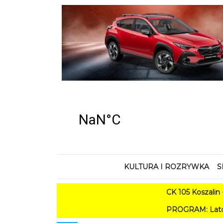
KULTURA I ROZRYWKA
S
CK 105 Koszalin - Lato w
PROGRAM: Lato w Amfiteatrze