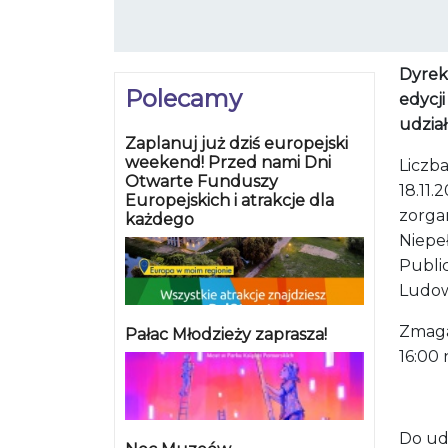
Dyrekt
Polecamy
edycj
udział
Zaplanuj już dziś europejski
weekend! Przed nami Dni
Liczba
Otwarte Funduszy
18.11.
Europejskich i atrakcje dla
zorga
każdego
Niepeł
Publi
Ludow
Zmaga
Pałac Młodzieży zaprasza!
16:00 
Do udz