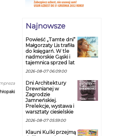
Najnowsze
Powieść „Tamte dni”
Małgorzaty Lis trafiła
do księgarń. W tle
nadmorskie Gąski i
tajemnica sprzed lat
2026-08-07 06:09:00
Dni Architektury
impreza
Drewnianej w
hłopaki
Zagrodzie
Jamneńskiej.
Prelekcje, wystawa i
warsztaty ciesielskie
2026-08-07 05:59:00
Klauni Kulki przejmą