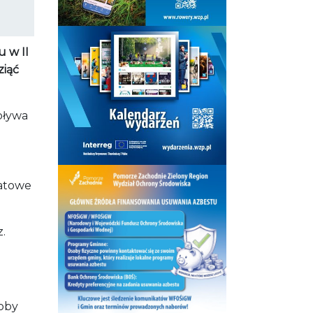
u w II
ziąć
pływa
iatowe
.
soby