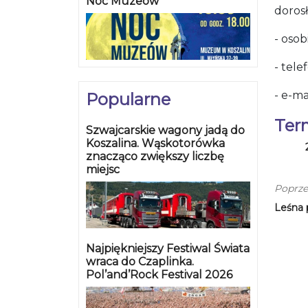
Noc Muzeów
doros
- osob
- tele
- e-ma
Popularne
Ter
Szwajcarskie wagony jadą do
Koszalina. Wąskotorówka
znacząco zwiększy liczbę
miejsc
Poprze
Leśna 
Najpiękniejszy Festiwal Świata
wraca do Czaplinka.
Pol’and’Rock Festival 2026