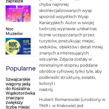
zaprasza!
chyba najmniej
skomercjalizowanych wysp
spośród wszystkich Wysp
Kanaryjskich. Autor w swojej
twórczej wyprawie unikał tras
Noc
Muzeów
licznie uczęszczanych przez
turystów, poszukując miejsc,
widoków, obiektów i detali mniej
znanych a interesujących
wizualnie. Zdjęcia zostały w
minimalnym stopniu poddane
Popularne
obróbce cyfrowej, tylko tyle, aby
podkreślić strukturę, światło,
Szwajcarskie
koloryt i
wagony jadą
do Koszalina.
nastrój.
Wąskotorówka
znacząco
Hubert Romanowski (urodzony w
zwiększy
1949 r. w Krakowie) jest
liczbę miejsc