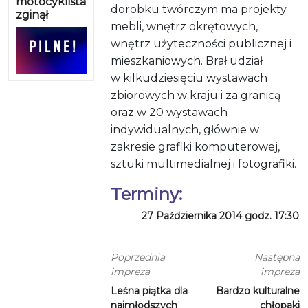
motocyklista
dorobku twórczym ma projekty
zginął
mebli, wnętrz okrętowych,
wnętrz użyteczności publicznej i
mieszkaniowych. Brał udział
w kilkudziesięciu wystawach
zbiorowych w kraju i za granicą
oraz w 20 wystawach
indywidualnych, głównie w
zakresie grafiki komputerowej,
sztuki multimedialnej i fotografiki.
Terminy:
27 Października 2014 godz. 17:30
Poprzednia
Następna
impreza
impreza
Leśna piątka dla
Bardzo kulturalne
najmłodszych
chłopaki