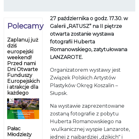
27 października o godz. 17.30. w
Polecamy
Galerii „RATUSZ” na II piętrze
otwarta zostanie wystawa
Zaplanuj już
fotografii Huberta
dziś
Romanowskiego, zatytułowana
europejski
LANZAROTE.
weekend!
Przed nami
Dni Otwarte
Organizatorem wystawy jest
Funduszy
Związek Polskich Artystów
Europejskich
Plastyków Okręg Koszalin –
i atrakcje dla
każdego
Słupsk.
Na wystawie zaprezentowane
zostaną fotografie z pobytu
Huberta Romanowskiego na
Pałac
wulkanicznej wyspie Lanzarote,
Młodzieży
jednej z najbardziej
„
dzikich" i