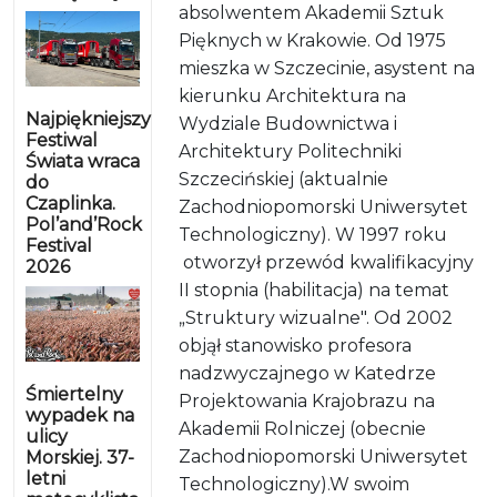
absolwentem Akademii Sztuk
Pięknych w Krakowie. Od 1975
mieszka w Szczecinie, asystent na
kierunku Architektura na
Najpiękniejszy
Wydziale Budownictwa i
Festiwal
Architektury Politechniki
Świata wraca
Szczecińskiej (aktualnie
do
Czaplinka.
Zachodniopomorski Uniwersytet
Pol’and’Rock
Technologiczny). W 1997 roku
Festival
otworzył przewód kwalifikacyjny
2026
II stopnia (habilitacja) na temat
„Struktury wizualne". Od 2002
objął stanowisko profesora
nadzwyczajnego w Katedrze
Śmiertelny
Projektowania Krajobrazu na
wypadek na
Akademii Rolniczej (obecnie
ulicy
Zachodniopomorski Uniwersytet
Morskiej. 37-
letni
Technologiczny).W swoim