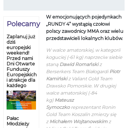
W emocjonujących pojedynkach
Polecamy
„RUNDY 4” wystąpią czołowi
polscy zawodnicy MMA oraz wielu
Zaplanuj już
przedstawicieli lokalnych klubów.
dziś
europejski
W walce amatorskiej, w kategorii
weekend!
koguciej (-61 kg) naprzeciw siebie
Przed nami
Dni Otwarte
staną
Dawid Romański
z
Funduszy
Berserkers Team Białogardi
Piotr
Europejskich
Kamiński
z Valiant Gold Team
i atrakcje dla
każdego
Drawsko Pomorskie. W drugiej
walce amatorskiej (-84
kg)
Mateusz
Symoczko
reprezentant Ronin
Gold Team Koszalin zmierzy się
Pałac
z
Michałem Wojtanowskim
z
Młodzieży