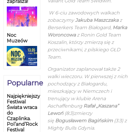
Valiant Gold Team Świdwin.
zaprasza!
W 6-ciu zawodowych walkach
zobaczymy
Jakuba Maszczaka
z
Berserkers Team Białogard,
Marka
Woroncowa
z Ronin Gold Team
Noc
Muzeów
Koszalin, którzy zmierzą się z
przeciwnikami, z pilskiego GŁD
Team.
Organizator zaplanował także 2
walki wieczoru. W pierwszej z nich
Popularne
pochodzący z Białogardu,
mieszkający w Niemczech i
Najpiękniejszy
trenujący w klubie Arena
Festiwal
Aschaffenburg
Rafał „Kaszana”
Świata wraca
do
Lewoń
(8:3)zmierzy
Czaplinka.
się
Bogusławem Bagińskim
(3:3) z
Pol’and’Rock
Mighty Bulls Gdynia.
Festival