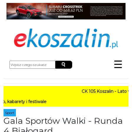
☰
CK 105 Koszalin - Lato w Mie
ty i festiwale
Sport
Gala Sportów Walki - Runda
4 Białogard