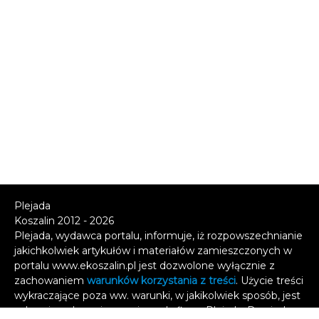
Plejada
Koszalin 2012 - 2026
Plejada, wydawca portalu, informuje, iż rozpowszechnianie
jakichkolwiek artykułów i materiałów zamieszczonych w
portalu www.ekoszalin.pl jest dozwolone wyłącznie z
zachowaniem
warunków korzystania z treści
. Użycie treści
wykraczające poza ww. warunki, w jakikolwiek sposób, jest
zabronione bez pisemnej zgody firmy Plejada. Dowiedz