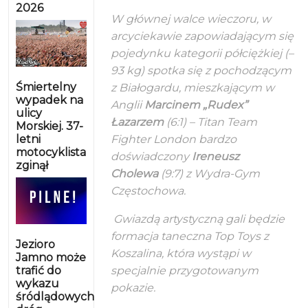
2026
W głównej walce wieczoru, w
arcyciekawie zapowiadającym się
pojedynku kategorii półciężkiej (–
93 kg) spotka się z pochodzącym
Śmiertelny
z Białogardu, mieszkającym w
wypadek na
Anglii
Marcinem „Rudex”
ulicy
Łazarzem
(6:1) – Titan Team
Morskiej. 37-
letni
Fighter London bardzo
motocyklista
doświadczony
Ireneusz
zginął
Cholewa
(9:7) z Wydra-Gym
Częstochowa.
Gwiazdą artystyczną gali będzie
formacja taneczna Top Toys z
Jezioro
Koszalina, która wystąpi w
Jamno może
trafić do
specjalnie przygotowanym
wykazu
pokazie.
śródlądowych