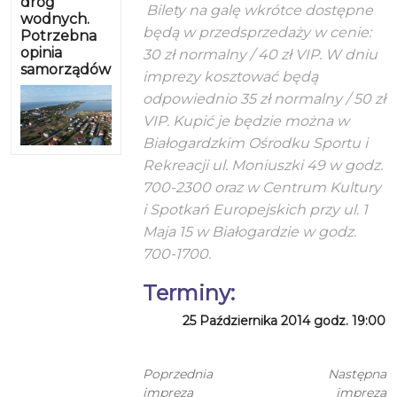
dróg
Bilety na galę wkrótce dostępne
wodnych.
będą w przedsprzedaży w cenie:
Potrzebna
opinia
30 zł normalny / 40 zł VIP. W dniu
samorządów
imprezy kosztować będą
odpowiednio 35 zł normalny / 50 zł
VIP. Kupić je będzie można w
Białogardzkim Ośrodku Sportu i
Rekreacji ul. Moniuszki 49 w godz.
700-2300 oraz w Centrum Kultury
i Spotkań Europejskich przy ul. 1
Maja 15 w Białogardzie w godz.
700-1700.
Terminy:
25 Października 2014 godz. 19:00
Poprzednia
Następna
impreza
impreza