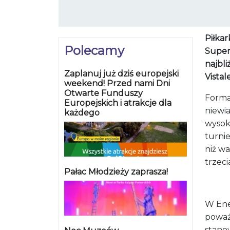
Piłka
Polecamy
Superl
najbli
Zaplanuj już dziś europejski
Vistal
weekend! Przed nami Dni
Otwarte Funduszy
Forma
Europejskich i atrakcje dla
niewi
każdego
wysok
turnie
niż wa
trzeci
Pałac Młodzieży zaprasza!
W Ene
poważ
stanow