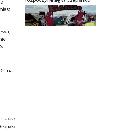
rozpoczyna się w Czaplinku
ej
miast
,
ewa,
nie
e.
:00 na
impreza
hłopaki