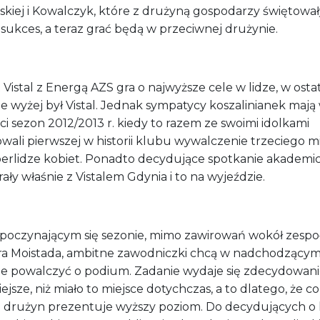
lskiej i Kowalczyk, które z drużyną gospodarzy świętował
sukces, a teraz grać będą w przeciwnej drużynie.
 Vistal z Energą AZS gra o najwyższe cele w lidze, w ost
e wyżej był Vistal. Jednak sympatycy koszalinianek mają
i sezon 2012/2013 r. kiedy to razem ze swoimi idolkami
wali pierwszej w historii klubu wywalczenie trzeciego m
erlidze kobiet. Ponadto decydujące spotkanie akademic
ały właśnie z Vistalem Gdynia i to na wyjeździe.
poczynającym się sezonie, mimo zawirowań wokół zespo
ra Moistada, ambitne zawodniczki chcą w nadchodzący
ie powalczyć o podium. Zadanie wydaje się zdecydowan
ejsze, niż miało to miejsce dotychczas, a to dlatego, że c
j drużyn prezentuje wyższy poziom. Do decydujących o 