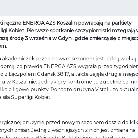
rki ręczne ENERGA AZS Koszalin powracają na parkiety
igi Kobiet. Pierwsze spotkanie szczypiornistki rozegrają
ższą środę 3 września w Gdyni, gdzie zmierzą się z miej
em.
 akademiczek przed nowym sezonem jest jedną wielką
adomą, co prawda ENERGA AZS wygrała przed tygodnie
o z Łączpolem Gdańsk 38:17, a także zajęła drugie miejs
ju w Koszalinie. Jednak gry kontrolne to zupełnie co inn
lka o ligowe punkty. Ponadto drużyna Vistalu to aktualn
a siła Superligi Kobiet.
rgicznej drużynie przed nowym sezonem doszło do kil
nych zmian. Jedną z ważniejszych z nich jest zmiana na
isku prezesa, Wojciecha Kuklińskiego zastąpił jego