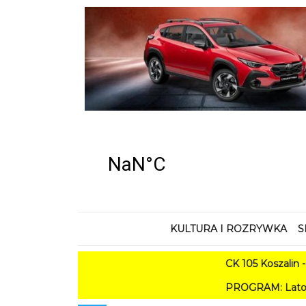
KULTURA I ROZRYWKA
S
CK 105 Koszalin - Lato w
PROGRAM: Lato w Amfiteatrze