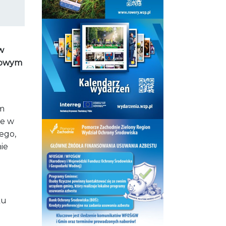
 w
scowym
m
ce w
ego,
ie
ku