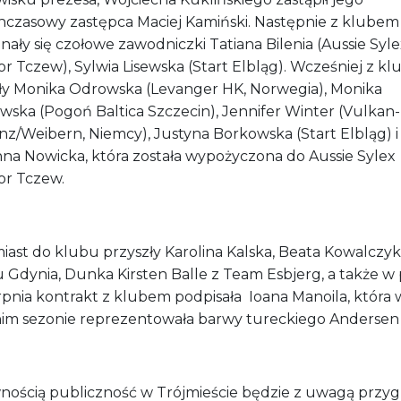
hczasowy zastępca Maciej Kamiński. Następnie z klubem
ały się czołowe zawodniczki Tatiana Bilenia (Aussie Syle
 Tczew), Sylwia Lisewska (Start Elbląg). Wcześniej z kl
ły Monika Odrowska (Levanger HK, Norwegia), Monika
wska (Pogoń Baltica Szczecin), Jennifer Winter (Vulkan-
nz/Weibern, Niemcy), Justyna Borkowska (Start Elbląg) i
nna Nowicka, która została wypożyczona do Aussie Sylex
r Tczew.
iast do klubu przyszły Karolina Kalska, Beata Kowalczyk
u Gdynia, Dunka Kirsten Balle z Team Esbjerg, a także w 
rpnia kontrakt z klubem podpisała Ioana Manoila, która 
nim sezonie reprezentowała barwy tureckiego Andersen
nością publiczność w Trójmieście będzie z uwagą przyg