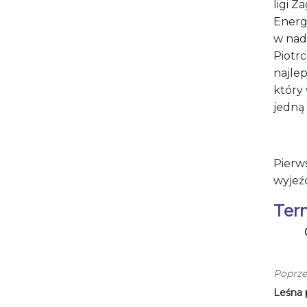
ligi Z
Energi
w nad
Piotrc
najle
który
jedną
Pierw
wyjeźd
Ter
Poprze
Leśna 