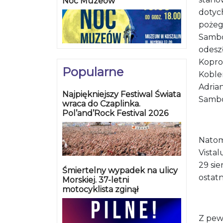
Noc Muzeów
dotyc
pożegn
Sambor
odesz
Kopro
Popularne
Koble
Adria
Najpiękniejszy Festiwal Świata
Sambo
wraca do Czaplinka.
Pol’and’Rock Festival 2026
Natom
Vistal
29 sie
Śmiertelny wypadek na ulicy
ostat
Morskiej. 37-letni
motocyklista zginął
Z pew