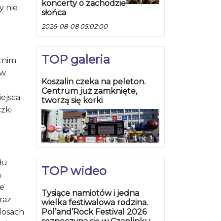
koncerty o zachodzie
y nie
słońca
2026-08-08 05:02:00
TOP galeria
atnim
 w
Koszalin czeka na peleton.
Centrum już zamknięte,
iejsca
tworzą się korki
zki
łu
TOP wideo
m
ie
Tysiące namiotów i jedna
oraz
wielka festiwalowa rodzina.
Pol’and’Rock Festival 2026
losach