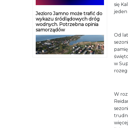
się Ka
jeden 
Jezioro Jamno może trafić do
wykazu śródlądowych dróg
wodnych. Potrzebna opinia
samorządów
Od lat
sezoni
pamięc
święto
w Sup
rozegr
W roz
Reida
sezon
trudni
więce