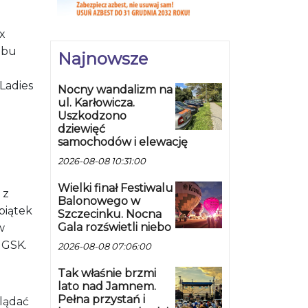
x
ubu
Najnowsze
Ladies
Nocny wandalizm na
ul. Karłowicza.
Uszkodzono
dziewięć
samochodów i elewację
2026-08-08 10:31:00
Wielki finał Festiwalu
 z
Balonowego w
piątek
Szczecinku. Nocna
Gala rozświetli niebo
w
 GSK.
2026-08-08 07:06:00
Tak właśnie brzmi
lato nad Jamnem.
Pełna przystań i
lądać