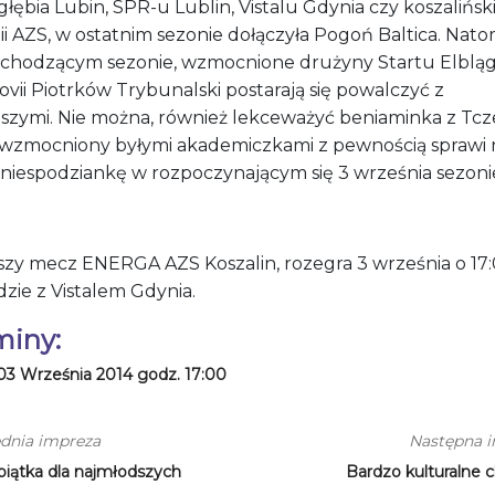
agłębia Lubin, SPR-u Lublin, Vistalu Gdynia czy koszaliński
i AZS, w ostatnim sezonie dołączyła Pogoń Baltica. Nato
chodzącym sezonie, wzmocnione drużyny Startu Elbląg
ovii Piotrków Trybunalski postarają się powalczyć z
pszymi. Nie można, również lekceważyć beniaminka z Tcz
 wzmocniony byłymi akademiczkami z pewnością sprawi 
 niespodziankę w rozpoczynającym się 3 września sezoni
szy mecz ENERGA AZS Koszalin, rozegra 3 września o 17
zie z Vistalem Gdynia.
miny:
03 Września 2014 godz. 17:00
dnia impreza
Następna 
piątka dla najmłodszych
Bardzo kulturalne c