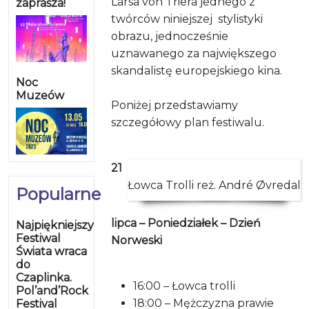
Larsa von Triera jednego z
zaprasza!
twórców niniejszej stylistyki
obrazu, jednocześnie
uznawanego za największego
skandalistę europejskiego kina.
Noc
Muzeów
Poniżej przedstawiamy
szczegółowy plan festiwalu.
21
Łowca Trolli reż. André Øvredal
Popularne
lipca – Poniedziałek – Dzień
Najpiękniejszy
Festiwal
Norweski
Świata wraca
do
Czaplinka.
16:00 – Łowca trolli
Pol’and’Rock
18:00 – Mężczyzna prawie
Festival