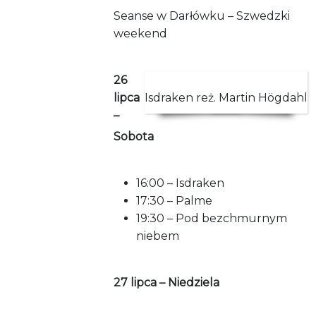
Seanse w Darłówku – Szwedzki
weekend
26
lipca
Isdraken reż. Martin Högdahl
–
Sobota
16:00 – Isdraken
17:30 – Palme
19:30 – Pod bezchmurnym
niebem
27 lipca – Niedziela