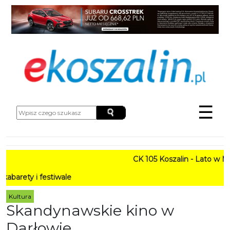
☰
CK 105 Koszalin - Lato w Mieści
 festiwale
Kultura
Skandynawskie kino w
Darłowie