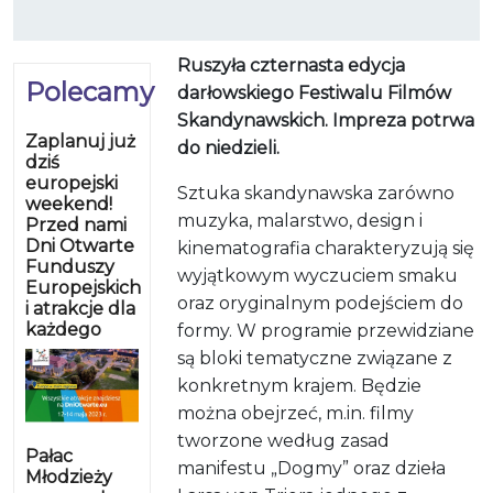
Ruszyła czternasta edycja
Polecamy
darłowskiego Festiwalu Filmów
Skandynawskich. Impreza potrwa
Zaplanuj już
do niedzieli.
dziś
europejski
Sztuka skandynawska zarówno
weekend!
muzyka, malarstwo, design i
Przed nami
Dni Otwarte
kinematografia charakteryzują się
Funduszy
wyjątkowym wyczuciem smaku
Europejskich
oraz oryginalnym podejściem do
i atrakcje dla
każdego
formy. W programie przewidziane
są bloki tematyczne związane z
konkretnym krajem. Będzie
można obejrzeć, m.in. filmy
tworzone według zasad
Pałac
manifestu „Dogmy” oraz dzieła
Młodzieży