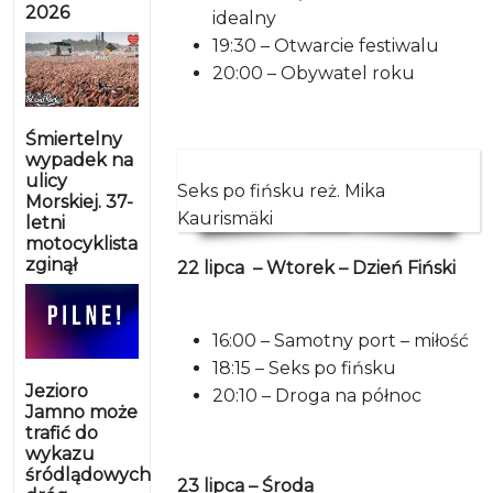
2026
idealny
19:30 – Otwarcie festiwalu
20:00 – Obywatel roku
Śmiertelny
wypadek na
ulicy
Seks po fińsku reż. Mika
Morskiej. 37-
Kaurismäki
letni
motocyklista
zginął
22 lipca – Wtorek – Dzień Fiński
16:00 – Samotny port – miłość
18:15 – Seks po fińsku
Jezioro
20:10 – Droga na północ
Jamno może
trafić do
wykazu
śródlądowych
23 lipca – Środa