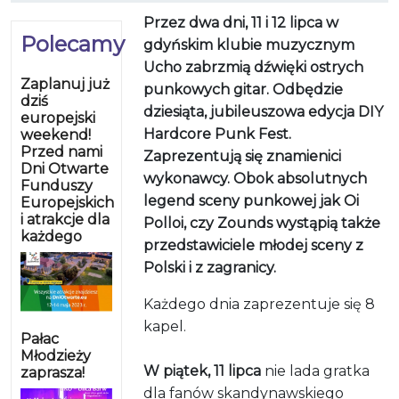
Przez dwa dni, 11 i 12 lipca w
Polecamy
gdyńskim klubie muzycznym
Ucho zabrzmią dźwięki ostrych
Zaplanuj już
punkowych gitar. Odbędzie
dziś
dziesiąta, jubileuszowa edycja DIY
europejski
Hardcore Punk Fest.
weekend!
Przed nami
Zaprezentują się znamienici
Dni Otwarte
wykonawcy. Obok absolutnych
Funduszy
legend sceny punkowej jak Oi
Europejskich
i atrakcje dla
Polloi, czy Zounds wystąpią także
każdego
przedstawiciele młodej sceny z
Polski i z zagranicy.
Każdego dnia zaprezentuje się 8
kapel.
Pałac
Młodzieży
W piątek, 11 lipca
nie lada gratka
zaprasza!
dla fanów skandynawskiego