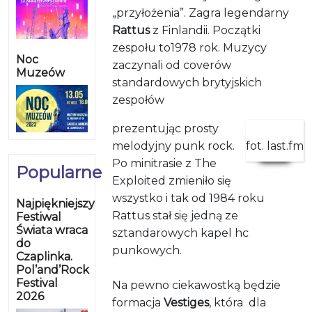
„przyłożenia”. Zagra legendarny
Rattus
z Finlandii. Początki
zespołu to1978 rok. Muzycy
Noc
zaczynali od coverów
Muzeów
standardowych brytyjskich
zespołów
prezentując prosty
melodyjny punk rock.
fot. last.fm
Po minitrasie z The
Popularne
Exploited zmieniło się
wszystko i tak od 1984 roku
Najpiękniejszy
Rattus stał się jedną ze
Festiwal
Świata wraca
sztandarowych kapel hc
do
punkowych.
Czaplinka.
Pol’and’Rock
Festival
Na pewno ciekawostką będzie
2026
formacja
Vestiges
, która dla