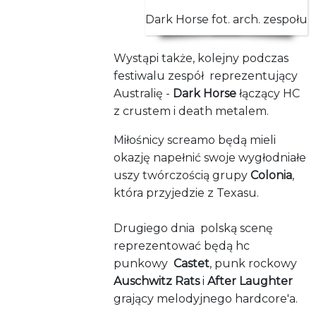
Dark Horse fot. arch. zespołu
Wystąpi także, kolejny podczas
festiwalu zespół reprezentujący
Australię -
Dark Horse
łączący HC
z crustem i death metalem.
Miłośnicy screamo będą mieli
okazję napełnić swoje wygłodniałe
uszy twórczością grupy
Colonia
,
która przyjedzie z Texasu.
Drugiego dnia polską scenę
reprezentować będą hc
punkowy
Castet
, punk rockowy
Auschwitz Rats
i
After Laughter
grający melodyjnego hardcore'a.