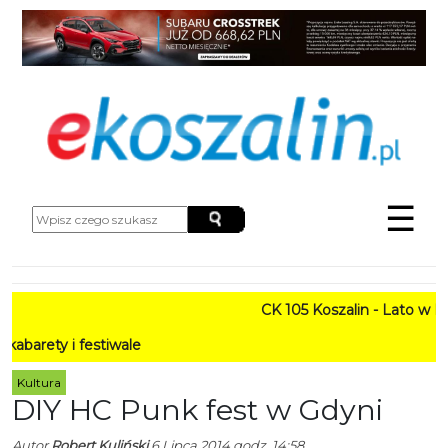
☰
CK 105 Koszalin - Lato w Mieści
 festiwale
Kultura
DIY HC Punk fest w Gdyni
Autor
Robert Kuliński
6 Lipca 2014 godz. 14:58