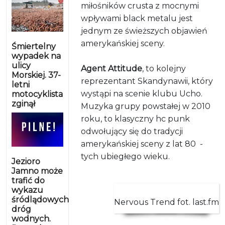
miłośników crusta z mocnymi
wpływami black metalu jest
jednym ze świeższych objawień
amerykańskiej sceny.
Śmiertelny
wypadek na
ulicy
Agent Attitude
, to kolejny
Morskiej. 37-
reprezentant Skandynawii, który
letni
wystąpi na scenie klubu Ucho.
motocyklista
zginął
Muzyka grupy powstałej w 2010
roku, to klasyczny hc punk
odwołujący się do tradycji
amerykańskiej sceny z lat 80 -
tych ubiegłego wieku.
Jezioro
Jamno może
trafić do
wykazu
śródlądowych
Nervous Trend fot. last.fm
dróg
wodnych.