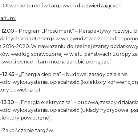
– Otwarcie terenów targowych dla zwiedzających.
arium:
– 12.00
– Program „Prosument” – Perspektywy rozwoju b
ialnych źródeł energii w województwie zachodniopomo
ta 2014-2020. W nawiązaniu do realnej szansy dodatkow
ków według sprawdzonej w wielu państwach Europy za
 świeci słońce – tam można zarobić pieniądze”.
– 12.45
– „Energia cieplna” – budowa, zasady działania,
wości wykorzystania, opłacalność (kolektory konwencjon
tory powietrzne).
– 13.30
– „Energia elektryczna” – budowa, zasady działania
wości wykorzystania, opłacalność (układy hybrydowe: pa
olektory powietrzne).
 Zakończenie targów.