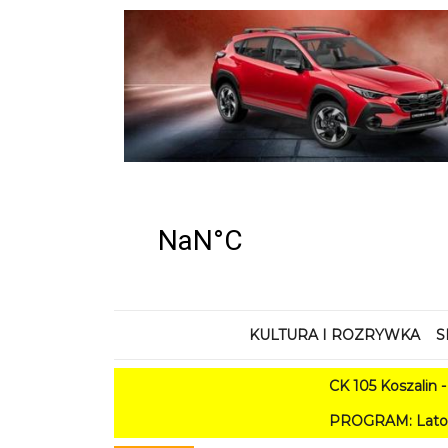
KULTURA I ROZRYWKA
S
CK 105 Koszalin - Lato 
PROGRAM: Lato w Amfiteatrze