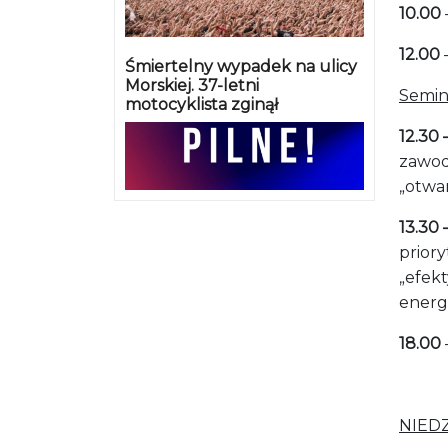
10.00
12.00
Śmiertelny wypadek na ulicy
Morskiej. 37-letni
Semin
motocyklista zginął
12.30 
zawod
„otwa
13.30 
prior
„efek
energi
18.00
NIEDZ