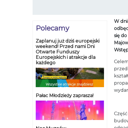
W dnia
Polecamy
odbędą
się do
Zaplanuj już dziś europejski
Majow
weekend! Przed nami Dni
Wstęp
Otwarte Funduszy
Europejskich i atrakcje dla
Celem 
każdego
przeds
kszta
propag
wydar
Pałac Młodzieży zaprasza!
Część
budow
odpad