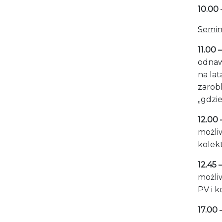
10.00
Semin
11.00 
odnaw
na la
zarob
„gdzie
12.00 
możli
kolek
12.45 
możli
PV i k
17.00
–