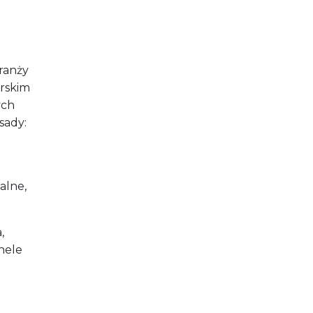
ranży
rskim
ych
sady:
alne,
,
nele