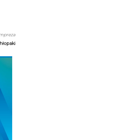
impreza
hłopaki