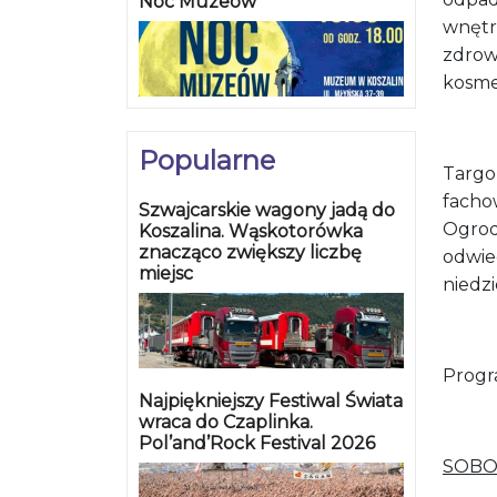
Noc Muzeów
wnętrz
zdrow
kosme
Popularne
Targo
facho
Szwajcarskie wagony jadą do
Ogrod
Koszalina. Wąskotorówka
znacząco zwiększy liczbę
odwied
miejsc
niedzi
Progr
Najpiękniejszy Festiwal Świata
wraca do Czaplinka.
Pol’and’Rock Festival 2026
SOBOT