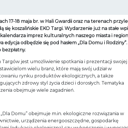
ch 17-18 maja br. w Hali Gwardii oraz na terenach przyl
 się koszalińskie EKO Targi. Wydarzenie już na stałe wpi
 kalendarza imprez kulturalnych naszego miasta i region
a edycja odbędzie się pod hasłem „Dla Domu i Rodziny”.
 bezpłatny.
Targów jest umożliwienie spotkania i prezentacji swojej
tawicielom wielu branż, które mają swój udział w
łtowaniu rynku produktów ekologicznych, a także
ujących zdrowy styl życia dzieci i dorosłych. Tematyka
zenia obejmuje wiele zagadnień.
 „Dla Domu” obejmuje m.in. ekologiczne rozwiązania w
nictwie, urządzenia energooszczędne, gospodarkę
ami (edukacja ekologiczna) czy wykończenie i wyposaż