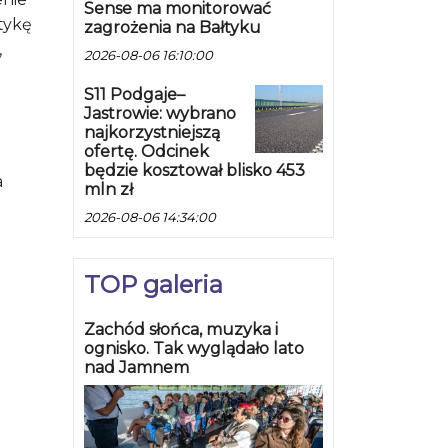
Sense ma monitorować
tykę
zagrożenia na Bałtyku
,
2026-08-06 16:10:00
S11 Podgaje–
Jastrowie: wybrano
najkorzystniejszą
ofertę. Odcinek
będzie kosztował blisko 453
a
mln zł
2026-08-06 14:34:00
TOP galeria
Zachód słońca, muzyka i
ognisko. Tak wyglądało lato
nad Jamnem