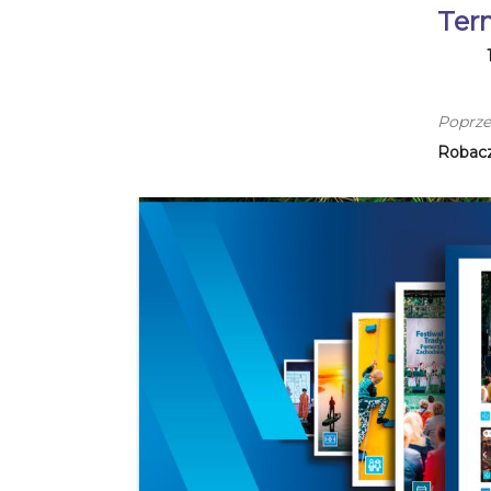
Ter
Poprze
Robacz