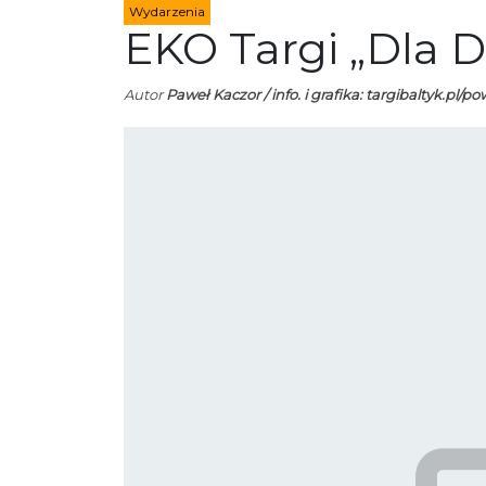
Wydarzenia
EKO Targi „Dla 
Autor
Paweł Kaczor / info. i grafika: targibaltyk.pl/po