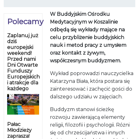
W Buddyjskim Ośrodku
Polecamy
Medytacyjnym w Koszalinie
odbędą się wykłady mające na
Zaplanuj już
celu przybliżenie buddyjskich
dziś
nauk i metod pracy z umysłem
europejski
oraz kontakt z żywym,
weekend!
Przed nami
współczesnym buddyzmem.
Dni Otwarte
Funduszy
Wykład poprowadzi nauczycielka
Europejskich
Katarzyna Biała, która postara się
i atrakcje dla
każdego
zainteresować i zachęcić gości do
dalszego udziału w zajęciach.
Buddyzm stanowi ścieżkę
rozwoju zawierającą elementy
Pałac
religii, filozofii i psychologii. Różni
Młodzieży
się od chrześcijaństwa i innych
zaprasza!