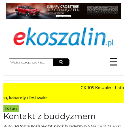
☰
CK 105 Koszalin - Lato w Mi
ety i festiwale
Kultura
Kontakt z buddyzmem
Autor
Patrycja Koźlarek fot. plock.buddyzm.pl
5 Marca 2013 godz.