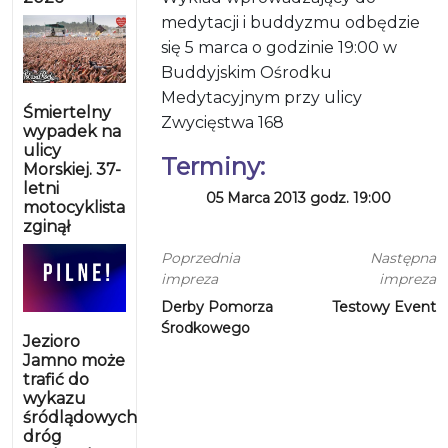
medytacji i buddyzmu odbędzie
się 5 marca o godzinie 19:00 w
Buddyjskim Ośrodku
Medytacyjnym przy ulicy
Śmiertelny
Zwycięstwa 168
wypadek na
ulicy
Terminy:
Morskiej. 37-
letni
05 Marca 2013 godz. 19:00
motocyklista
zginął
Poprzednia
Następna
impreza
impreza
Derby Pomorza
Testowy Event
Środkowego
Jezioro
Jamno może
trafić do
wykazu
śródlądowych
dróg