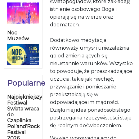
światopoglądów, które zakładają
istnienie osobowego Boga i
opierają się na wierze oraz
dogmatach.
Noc
Muzeów
Dodatkowo medytacja
równoważy umysł i uniezależnia
go od zmieniających się
nieustannie warunków. Wszystko
to powoduje, że przeszkadzające
uczucia, takie jak niechęć,
Popularne
przywiązanie i pomieszanie,
przekształcają się w
Najpiękniejszy
odpowiadające im mądrości.
Festiwal
Świata wraca
Dzięki niej idea ponadosobistego
do
postrzegania rzeczywistości staje
Czaplinka.
się realnym doświadczeniem.
Pol’and’Rock
Festival
2026
Wykład wprowadzający do