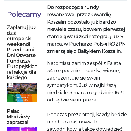
Do rozpoczęcia rundy
Polecamy
rewanżowej przez Gwardię
Koszalin pozostało już bardzo
Zaplanuj już
niewiele czasu, bowiem pierwszej
dziś
starcie gwardziści rozegrają już 9
europejski
marca, w Pucharze Polski KOZPN
weekend!
Przed nami
zmierzą się z Bałtykiem Koszalin.
Dni Otwarte
Funduszy
Natomiast zanim zespół z Fałata
Europejskich
34 rozpocznie piłkarską wiosnę,
i atrakcje dla
każdego
zaprezentuje się swoim
sympatykom. Już w najbliższą
niedzielę 3 marca o godzinie 16:30
odbędzie się impreza.
Pałac
Podczas prezentacji, każdy będzie
Młodzieży
mógł poznać nowych
zaprasza!
zawodników, a także dowiedzieć