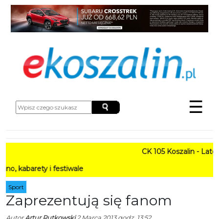
☰
CK 105 Koszalin - Lato w M
rety i festiwale
Sport
Zaprezentują się fanom
Autor
Artur Rutkowski
2 Marca 2013 godz. 13:52