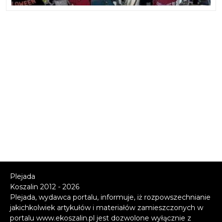
Plejada
Koszalin 2012 - 2026
Plejada, wydawca portalu, informuje, iż rozpowszechnianie
jakichkolwiek artykułów i materiałów zamieszczonych w
portalu www.ekoszalin.pl jest dozwolone wyłącznie z