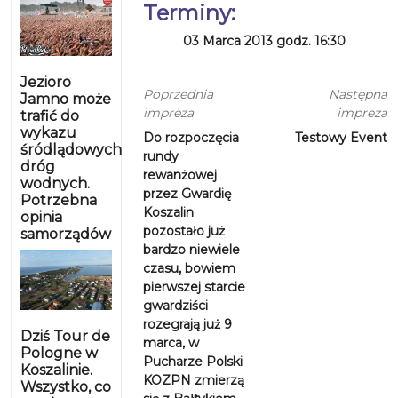
Terminy:
03 Marca 2013 godz. 16:30
Jezioro
Poprzednia
Następna
Jamno może
impreza
impreza
trafić do
wykazu
Do rozpoczęcia
Testowy Event
śródlądowych
rundy
dróg
rewanżowej
wodnych.
przez Gwardię
Potrzebna
Koszalin
opinia
pozostało już
samorządów
bardzo niewiele
czasu, bowiem
pierwszej starcie
gwardziści
rozegrają już 9
Dziś Tour de
marca, w
Pologne w
Pucharze Polski
Koszalinie.
KOZPN zmierzą
Wszystko, co