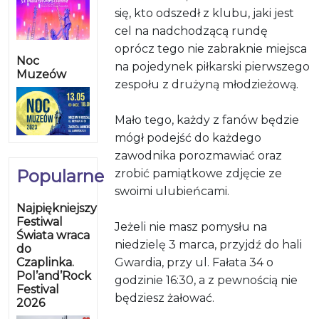
się, kto odszedł z klubu, jaki jest
cel na nadchodzącą rundę
oprócz tego nie zabraknie miejsca
Noc
na pojedynek piłkarski pierwszego
Muzeów
zespołu z drużyną młodzieżową.
Mało tego, każdy z fanów będzie
mógł podejść do każdego
zawodnika porozmawiać oraz
Popularne
zrobić pamiątkowe zdjęcie ze
swoimi ulubieńcami.
Najpiękniejszy
Festiwal
Jeżeli nie masz pomysłu na
Świata wraca
niedzielę 3 marca, przyjdź do hali
do
Czaplinka.
Gwardia, przy ul. Fałata 34 o
Pol’and’Rock
godzinie 16:30, a z pewnością nie
Festival
będziesz żałować.
2026