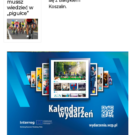
się z Bałtykiem
musisz
Koszalin.
wiedzieć w
„pigułce”