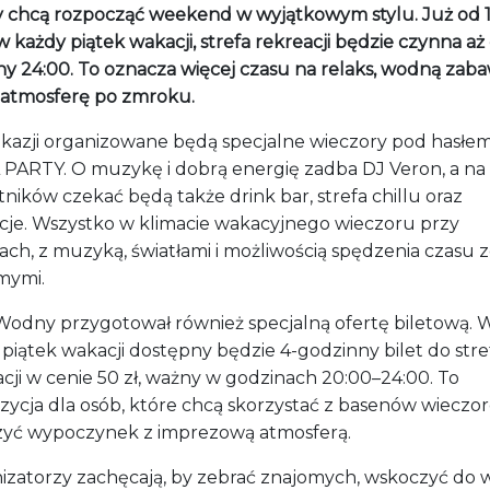
y chcą rozpocząć weekend w wyjątkowym stylu. Już od 
 w każdy piątek wakacji, strefa rekreacji będzie czynna aż
ny 24:00. To oznacza więcej czasu na relaks, wodną zaba
ą atmosferę po zmroku.
 okazji organizowane będą specjalne wieczory pod hasłe
PARTY. O muzykę i dobrą energię zadba DJ Veron, a na
ników czekać będą także drink bar, strefa chillu oraz
cje. Wszystko w klimacie wakacyjnego wieczoru przy
ch, z muzyką, światłami i możliwością spędzenia czasu 
mymi.
Wodny przygotował również specjalną ofertę biletową. 
piątek wakacji dostępny będzie 4-godzinny bilet do stre
cji w cenie 50 zł, ważny w godzinach 20:00–24:00. To
zycja dla osób, które chcą skorzystać z basenów wieczor
zyć wypoczynek z imprezową atmosferą.
izatorzy zachęcają, by zebrać znajomych, wskoczyć do w