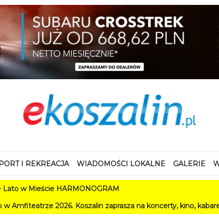
PORT I REKREACJA
WIADOMOŚCI LOKALNE
GALERIE
W
eście HARMONOGRAM
26. Koszalin zaprasza na koncerty, kino, kabarety i festiwale