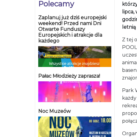
Polecamy
którz
lipca,
Zaplanuj już dziś europejski
godzi
weekend! Przed nami Dni
letni
Otwarte Funduszy
Europejskich i atrakcje dla
Z tej
każdego
POOL 
uczest
anima
basena
Pałac Młodzieży zaprasza!
znajo
Park 
każdy 
rekrea
Noc Muzeów
propo
połąc
Organ