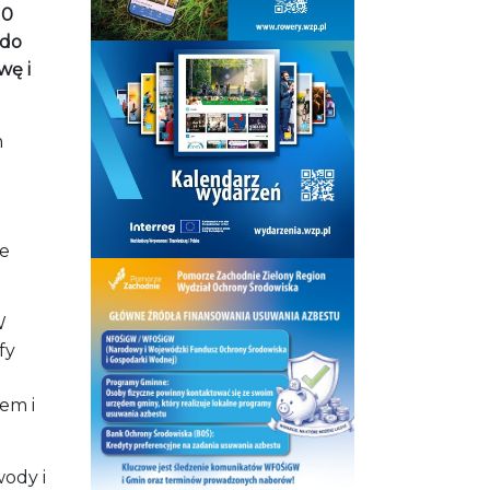
10
 do
wę i
m
ze
W
fy
em i
ody i