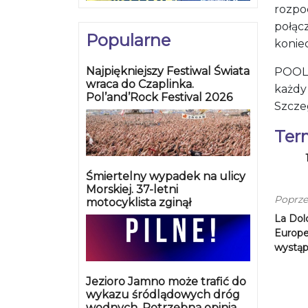
rozpo
połąc
Popularne
koniec
Najpiękniejszy Festiwal Świata
POOL 
wraca do Czaplinka.
każdy 
Pol’and’Rock Festival 2026
Szcze
Ter
Śmiertelny wypadek na ulicy
Morskiej. 37-letni
Poprze
motocyklista zginął
La Dol
Europe
wystąp
Jezioro Jamno może trafić do
wykazu śródlądowych dróg
wodnych. Potrzebna opinia