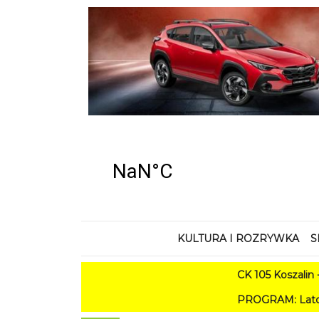
KULTURA I ROZRYWKA
S
CK 105 Koszalin - Lato w Mi
PROGRAM: Lato w Amfiteatrze 20