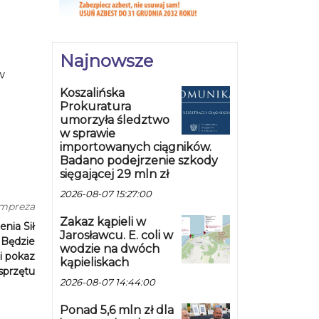
Najnowsze
w
Koszalińska
Prokuratura
umorzyła śledztwo
w sprawie
importowanych ciągników.
Badano podejrzenie szkody
sięgającej 29 mln zł
2026-08-07 15:27:00
impreza
Zakaz kąpieli w
nia Sił
Jarosławcu. E. coli w
 Będzie
wodzie na dwóch
 i pokaz
kąpieliskach
sprzętu
2026-08-07 14:44:00
Ponad 5,6 mln zł dla