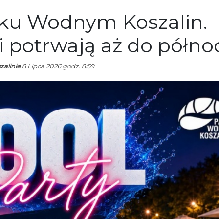
rku Wodnym Koszalin.
i potrwają aż do półno
zalinie
8 Lipca 2026 godz. 8:59