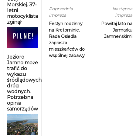
Morskiej. 37-
Poprzednia
Następna
letni
impreza
impreza
motocyklista
zginął
Festyn rodzinny
Powitaj lato na
na Kretominie.
Jarmarku
Rada Osiedla
Jamneńskim!
zaprasza
mieszkańców do
wspólnej zabawy
Jezioro
Jamno może
trafić do
wykazu
śródlądowych
dróg
wodnych.
Potrzebna
opinia
samorządów