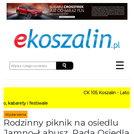
☰
CK 105 Koszalin - Lato w Mie
y i festiwale
Wydarzenia
Rodzinny piknik na osiedlu
Jamno–Łabusz. Rada Osiedla