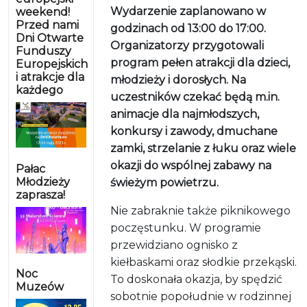
Wydarzenie zaplanowano w
weekend!
Przed nami
godzinach od 13:00 do 17:00.
Dni Otwarte
Organizatorzy przygotowali
Funduszy
program pełen atrakcji dla dzieci,
Europejskich
i atrakcje dla
młodzieży i dorosłych. Na
każdego
uczestników czekać będą m.in.
animacje dla najmłodszych,
konkursy i zawody, dmuchane
zamki, strzelanie z łuku oraz wiele
okazji do wspólnej zabawy na
Pałac
Młodzieży
świeżym powietrzu.
zaprasza!
Nie zabraknie także piknikowego
poczęstunku. W programie
przewidziano ognisko z
kiełbaskami oraz słodkie przekąski.
Noc
To doskonała okazja, by spędzić
Muzeów
sobotnie popołudnie w rodzinnej