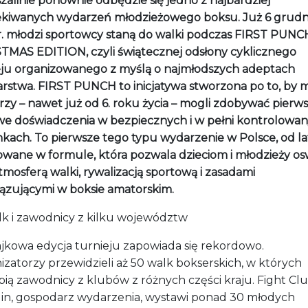
zalinie ponownie odbędzie się jedno z najbardziej
kiwanych wydarzeń młodzieżowego boksu. Już 6 grudn
r. młodzi sportowcy staną do walki podczas FIRST PUNC
TMAS EDITION, czyli świątecznej odsłony cyklicznego
eju organizowanego z myślą o najmłodszych adeptach
arstwa. FIRST PUNCH to inicjatywa stworzona po to, by 
rzy – nawet już od 6. roku życia – mogli zdobywać pierw
we doświadczenia w bezpiecznych i w pełni kontrolowa
kach. To pierwsze tego typu wydarzenie w Polsce, od la
zowane w formule, która pozwala dzieciom i młodzieży os
atmosferą walki, rywalizacją sportową i zasadami
ązującymi w boksie amatorskim.
lk i zawodnicy z kilku województw
ajkowa edycja turnieju zapowiada się rekordowo.
zatorzy przewidzieli aż 50 walk bokserskich, w których
pią zawodnicy z klubów z różnych części kraju. Fight Cl
lin, gospodarz wydarzenia, wystawi ponad 30 młodych