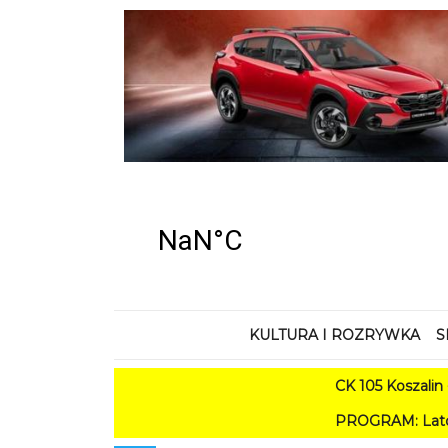
KULTURA I ROZRYWKA
S
CK 105 Koszalin - Lato w M
PROGRAM: Lato w Amfiteatrze 20