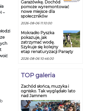
Garażówkę. Dochód
ia
pomoże wyremontować
nowe miejsce dla
H –
społeczników
2026-08-06 11:10:00
młodzi
Mokradło Pyszka
sze
pokazuje, jak
zatrzymać wodę.
nych
Szykuje się kolejny
t
etap renaturyzacji Parsęty
woić
2026-08-06 10:46:00
TOP galeria
Zachód słońca, muzyka i
ognisko. Tak wyglądało lato
nad Jamnem
ub