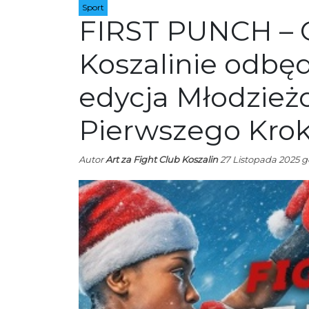
Sport
FIRST PUNCH – C
Koszalinie odbęd
edycja Młodzież
Pierwszego Kro
Autor
Art za Fight Club Koszalin
27 Listopada 2025 g