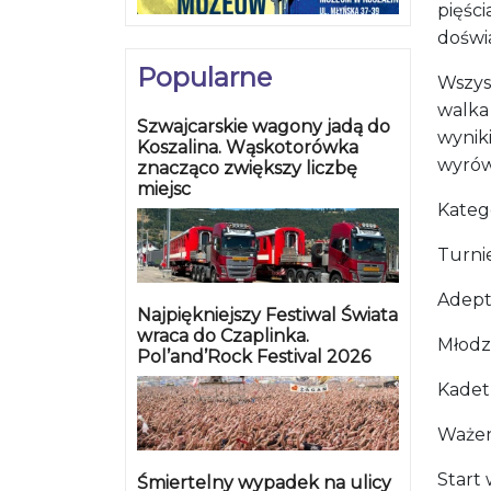
pięśc
doświ
Popularne
Wszys
walka
Szwajcarskie wagony jadą do
wynik
Koszalina. Wąskotorówka
wyrów
znacząco zwiększy liczbę
miejsc
Kateg
Turnie
Adept
Najpiękniejszy Festiwal Świata
wraca do Czaplinka.
Młodzi
Pol’and’Rock Festival 2026
Kadet
Ważen
Start 
Śmiertelny wypadek na ulicy