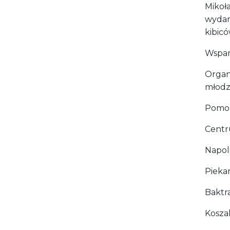
Mikoł
wydar
kibicó
Wspar
Organ
młodzi
Pomor
Centr
Napoli
Pieka
Baktr
Kosza