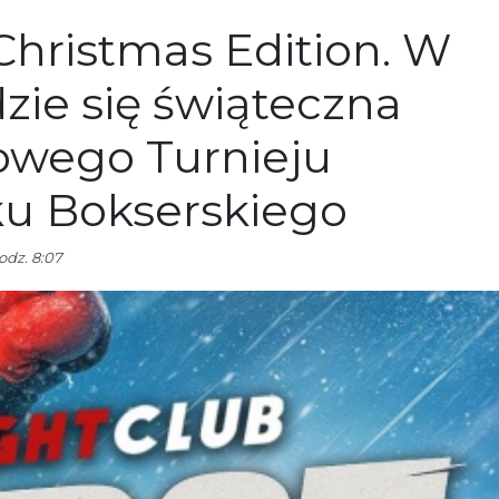
hristmas Edition. W
zie się świąteczna
owego Turnieju
ku Bokserskiego
odz. 8:07