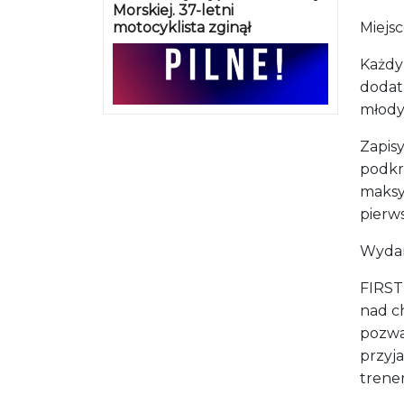
Morskiej. 37-letni
motocyklista zginął
Miejsc
Każdy
dodat
młody
Zapisy
podkr
maksy
pierw
Wydar
FIRST
nad ch
pozwa
przyj
trener