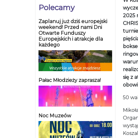
W Kos
Polecamy
wycze
2025 
Zaplanuj już dziś europejski
CHRIS
weekend! Przed nami Dni
turni
Otwarte Funduszy
pięści
Europejskich i atrakcje dla
każdego
bokse
ringo
warun
reali
się z 
Pałac Młodzieży zaprasza!
obowi
50 wa
Mikoł
Noc Muzeów
Organi
wystą
Kosza