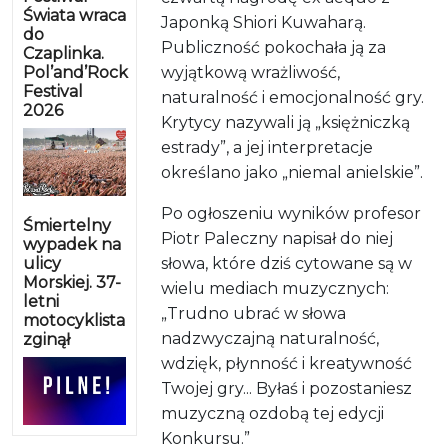
Świata wraca
Japonką Shiori Kuwaharą.
do
Publiczność pokochała ją za
Czaplinka.
Pol’and’Rock
wyjątkową wrażliwość,
Festival
naturalność i emocjonalność gry.
2026
Krytycy nazywali ją „księżniczką
estrady”, a jej interpretacje
określano jako „niemal anielskie”.
Po ogłoszeniu wyników profesor
Śmiertelny
Piotr Paleczny napisał do niej
wypadek na
ulicy
słowa, które dziś cytowane są w
Morskiej. 37-
wielu mediach muzycznych:
letni
„Trudno ubrać w słowa
motocyklista
nadzwyczajną naturalność,
zginął
wdzięk, płynność i kreatywność
Twojej gry... Byłaś i pozostaniesz
muzyczną ozdobą tej edycji
Konkursu.”