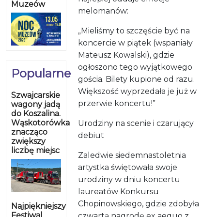
Muzeów
melomanów:
„Mieliśmy to szczęście być na
koncercie w piątek (wspaniały
Mateusz Kowalski), gdzie
ogłoszono tego wyjątkowego
Popularne
gościa. Bilety kupione od razu.
Większość wyprzedała je już w
Szwajcarskie
przerwie koncertu!”
wagony jadą
do Koszalina.
Wąskotorówka
Urodziny na scenie i czarujący
znacząco
debiut
zwiększy
liczbę miejsc
Zaledwie siedemnastoletnia
artystka świętowała swoje
urodziny w dniu koncertu
laureatów Konkursu
Chopinowskiego, gdzie zdobyła
Najpiękniejszy
Festiwal
czwartą nagrodę ex aequo z