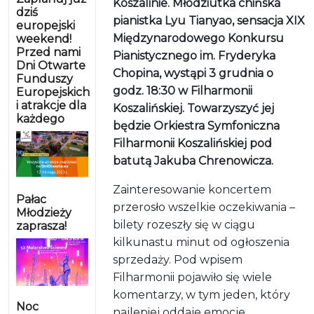
Koszalinie. Młodziutka chińska
dziś
pianistka Lyu Tianyao, sensacja XIX
europejski
Międzynarodowego Konkursu
weekend!
Przed nami
Pianistycznego im. Fryderyka
Dni Otwarte
Chopina, wystąpi 3 grudnia o
Funduszy
godz. 18:30 w Filharmonii
Europejskich
i atrakcje dla
Koszalińskiej. Towarzyszyć jej
każdego
będzie Orkiestra Symfoniczna
Filharmonii Koszalińskiej pod
batutą Jakuba Chrenowicza.
Zainteresowanie koncertem
Pałac
przerosło wszelkie oczekiwania –
Młodzieży
bilety rozeszły się w ciągu
zaprasza!
kilkunastu minut od ogłoszenia
sprzedaży. Pod wpisem
Filharmonii pojawiło się wiele
komentarzy, w tym jeden, który
Noc
najlepiej oddaje emocje