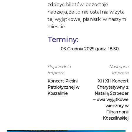
zdobyć biletów, pozostaje
nadzieja, że to nie ostatnia wizyta
tej wyjątkowej pianistki w naszym
mieście.
Terminy:
03 Grudnia 2025 godz. 18:30
Poprzednia
Następna
impreza
impreza
Koncert Pieśni
XI i XII Koncert
Patriotycznej w
Charytatywny z
Koszalinie
Natalią Szroeder
– dwa wyjątkowe
wieczory w
Filharmonii
Koszalińskiej