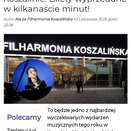
w kilkanaście minut!
Autor
Ala za Filharmonia Koszalińska
10 Listopada 2025 godz.
22:38
To będzie jedno z najbardziej
Polecamy
wyczekiwanych wydarzeń
muzycznych tego roku w
Zaplanuj już