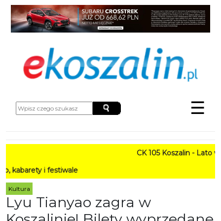
☰
CK 105 Koszalin - Lato w Mieś
y i festiwale
Kultura
Lyu Tianyao zagra w
Koszalinie! Bilety wyprzedane