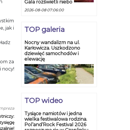
h
Gala rozświetli niebo
2026-08-08 07:06:00
ystkim
 jak i
TOP galeria
władz
Nocny wandalizm na ul.
Karłowicza. Uszkodzono
dziewięć samochodów i
elewację
kom za
i nocy!
TOP wideo
impreza
Tysiące namiotów i jedna
otniczy:
wielka festiwalowa rodzina.
zysięgę
Pol’and’Rock Festival 2026
alinie!