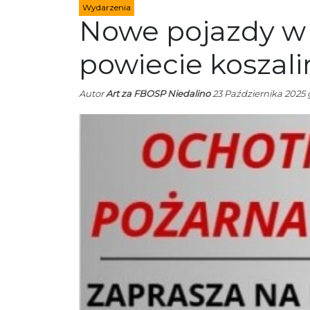
Wydarzenia
Nowe pojazdy w
powiecie koszal
Autor
Art za FBOSP Niedalino
23 Października 2025 