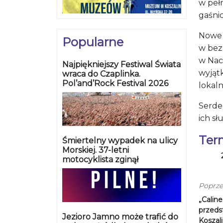
w peł
gaśni
Nowe p
Popularne
w bez
w Nac
Najpiękniejszy Festiwal Świata
wyjąt
wraca do Czaplinka.
Pol’and’Rock Festival 2026
lokal
Serde
ich sł
Ter
Śmiertelny wypadek na ulicy
Morskiej. 37-letni
motocyklista zginął
Poprze
„Calin
przeds
Jezioro Jamno może trafić do
Koszali