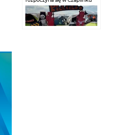
rozpoczyna się w Czaplinku