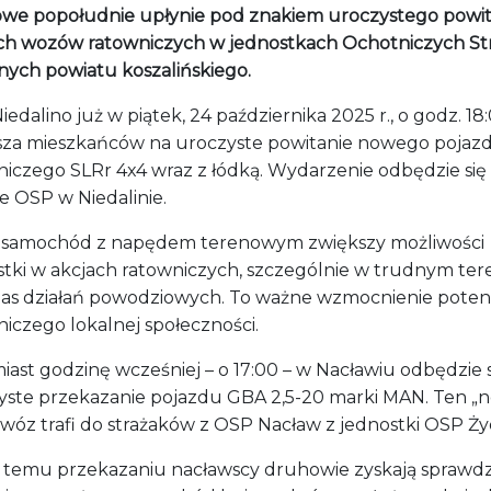
owe popołudnie upłynie pod znakiem uroczystego powit
h wozów ratowniczych w jednostkach Ochotniczych St
nych powiatu koszalińskiego.
edalino już w piątek, 24 października 2025 r., o godz. 18
sza mieszkańców na uroczyste powitanie nowego pojaz
niczego SLRr 4x4 wraz z łódką. Wydarzenie odbędzie się
e OSP w Niedalinie.
samochód z napędem terenowym zwiększy możliwości
stki w akcjach ratowniczych, szczególnie w trudnym tere
as działań powodziowych. To ważne wzmocnienie poten
iczego lokalnej społeczności.
ast godzinę wcześniej – o 17:00 – w Nacławiu odbędzie s
yste przekazanie pojazdu GBA 2,5-20 marki MAN. Ten „
” wóz trafi do strażaków z OSP Nacław z jednostki OSP Ż
i temu przekazaniu nacławscy druhowie zyskają sprawdz