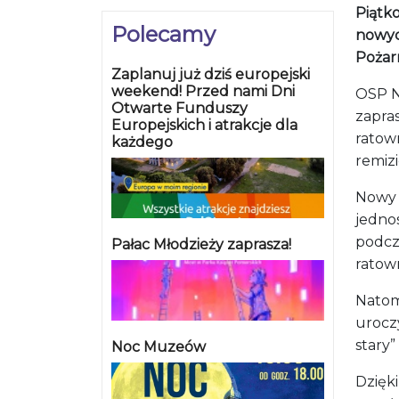
Piątk
Polecamy
nowyc
Pożar
Zaplanuj już dziś europejski
weekend! Przed nami Dni
OSP Ni
Otwarte Funduszy
zapra
Europejskich i atrakcje dla
ratow
każdego
remizi
Nowy 
jedno
podcz
Pałac Młodzieży zaprasza!
ratown
Natomi
urocz
stary
Noc Muzeów
Dzięk