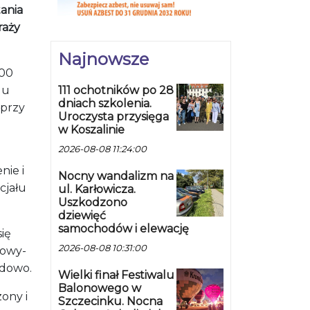
ania
raży
Najnowsze
:00
du
111 ochotników po 28
dniach szkolenia.
 przy
Uroczysta przysięga
w Koszalinie
2026-08-08 11:24:00
nie i
Nocny wandalizm na
cjału
ul. Karłowicza.
Uszkodzono
dziewięć
samochodów i elewację
ię
2026-08-08 10:31:00
nowy-
ydowo.
Wielki finał Festiwalu
Balonowego w
ony i
Szczecinku. Nocna