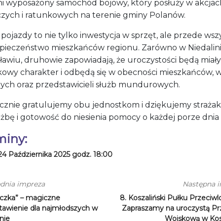
ni wyposażony samochód bojowy, który posłuży w akcjac
czych i ratunkowych na terenie gminy Polanów.
ojazdy to nie tylko inwestycja w sprzęt, ale przede wsz
pieczeństwo mieszkańców regionu. Zarówno w Niedalinie,
ławiu, druhowie zapowiadają, że uroczystości będą miały
kowy charakter i odbędą się w obecności mieszkańców, 
nych oraz przedstawicieli służb mundurowych.
cznie gratulujemy obu jednostkom i dziękujemy straża
użbę i gotowość do niesienia pomocy o każdej porze dnia 
miny:
24 Października 2025 godz. 18:00
dnia impreza
Następna 
eczka” – magiczne
8. Koszaliński Pułku Przeciwl
tawienie dla najmłodszych w
Zapraszamy na uroczystą Pr
nie
Wojskową w Kosz