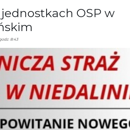
 jednostkach OSP w
ińskim
godz. 8:43