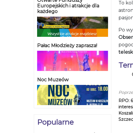
Otwarte Funduszy
To ko
Europejskich i atrakcje dla
astron
każdego
pasjo
Po wy
Obser
pogod
Pałac Młodzieży zaprasza!
teles
Ter
Noc Muzeów
Poprze
RPO: 6
intere
Koszali
Szczec
Popularne