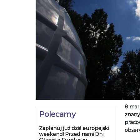
8 marc
Polecamy
znany
praco
Zaplanuj już dziś europejski
obser
weekend! Przed nami Dni