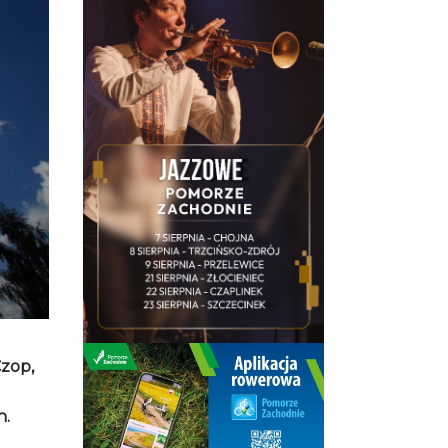
zop,
h.