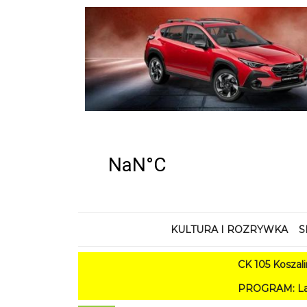
KULTURA I ROZRYWKA
S
CK 105 Koszalin - Lato 
PROGRAM: Lato w Amfiteatrz