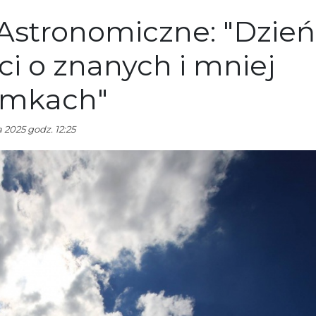
Astronomiczne: "Dzień
ci o znanych i mniej
omkach"
 2025 godz. 12:25