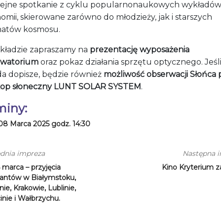
lejne spotkanie z cyklu popularnonaukowych wykładów
omii, skierowane zarówno do młodzieży, jak i starszych
natów kosmosu.
kładzie zapraszamy na
prezentację wyposażenia
watorium
oraz pokaz działania sprzętu optycznego. Jeśl
a dopisze, będzie również
możliwość obserwacji Słońca 
kop słoneczny LUNT SOLAR SYSTEM
.
miny:
08 Marca 2025 godz. 14:30
dnia impreza
Następna 
 marca – przyjęcia
Kino Kryterium z
santów w Białymstoku,
nie, Krakowie, Lublinie,
inie i Wałbrzychu.