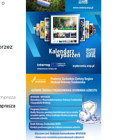
 o
i
przez
impreza
aprasza