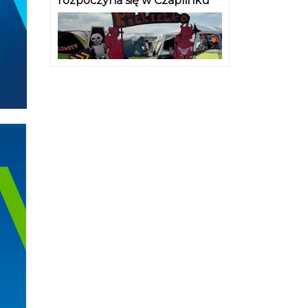
rozpoczyna się w Czaplinku