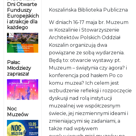
Dni Otwarte
Koszalińska Biblioteka Publiczna
Funduszy
Europejskich
i atrakcje dla
W dniach 16-17 maja br. Muzeum
każdego
w Koszalinie i Stowarzyszenie
Architektów Polskich Oddział
Koszalin organizują dwa
powiązane ze sobą wydarzenia.
Będą to: otwarcie wystawy pt.
Pałac
Muzeum – świątynia czy agora? i
Młodzieży
zaprasza!
konferencja pod hasłem Po co
komu muzea? Ich celem jest
wzbudzenie refleksji i rozpoczęcie
dyskusji nad rolą instytucji
muzealnej we współczesnym
Noc
świecie, jej niezmiennymi ideami i
Muzeów
zmieniającymi się zadaniami, a
także nad wpływem