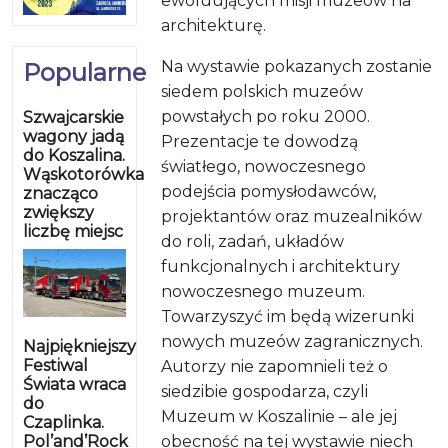
ewoluujących misji muzeów na
architekturę.
Na wystawie pokazanych zostanie
Popularne
siedem polskich muzeów
powstałych po roku 2000.
Szwajcarskie
wagony jadą
Prezentacje te dowodzą
do Koszalina.
światłego, nowoczesnego
Wąskotorówka
podejścia pomysłodawców,
znacząco
zwiększy
projektantów oraz muzealników
liczbę miejsc
do roli, zadań, układów
funkcjonalnych i architektury
nowoczesnego muzeum.
Towarzyszyć im będą wizerunki
nowych muzeów zagranicznych.
Najpiękniejszy
Festiwal
Autorzy nie zapomnieli też o
Świata wraca
siedzibie gospodarza, czyli
do
Muzeum w Koszalinie – ale jej
Czaplinka.
Pol’and’Rock
obecność na tej wystawie niech