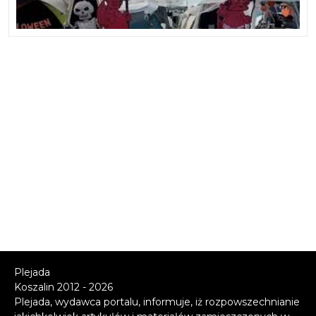
Plejada
Koszalin 2012 - 2026
Plejada, wydawca portalu, informuje, iż rozpowszechnianie