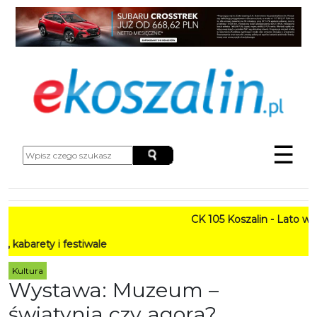
☰
CK 105 Koszalin - Lato w Mieści
 festiwale
Kultura
Wystawa: Muzeum –
świątynia czy agora?