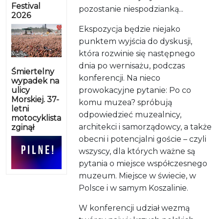
Festival
pozostanie niespodzianką...
2026
Ekspozycja będzie niejako
punktem wyjścia do dyskusji,
która rozwinie się następnego
dnia po wernisażu, podczas
Śmiertelny
konferencji. Na nieco
wypadek na
ulicy
prowokacyjne pytanie: Po co
Morskiej. 37-
komu muzea? spróbują
letni
odpowiedzieć muzealnicy,
motocyklista
architekci i samorządowcy, a także
zginął
obecni i potencjalni goście – czyli
wszyscy, dla których ważne są
pytania o miejsce współczesnego
muzeum. Miejsce w świecie, w
Polsce i w samym Koszalinie.
W konferencji udział wezmą