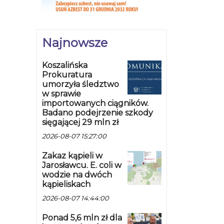
Najnowsze
Koszalińska
Prokuratura
umorzyła śledztwo
w sprawie
importowanych ciągników.
Badano podejrzenie szkody
sięgającej 29 mln zł
2026-08-07 15:27:00
Zakaz kąpieli w
Jarosławcu. E. coli w
wodzie na dwóch
kąpieliskach
2026-08-07 14:44:00
Ponad 5,6 mln zł dla