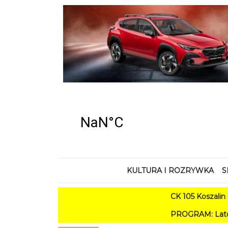
KULTURA I ROZRYWKA
S
CK 105 Koszalin - Lato w M
PROGRAM: Lato w Amfiteatrze 20