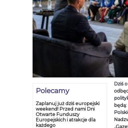
Dziś 
Polecamy
odbęd
polit
Zaplanuj już dziś europejski
będą:
weekend! Przed nami Dni
Polski
Otwarte Funduszy
Nadzw
Europejskich i atrakcje dla
każdego
„Gazet