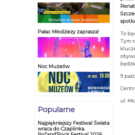
Renat
Szcze
spotk
Pałac Młodzieży zaprasza!
To bę
Tym r
klucz
obywa
będzi
Noc Muzeów
9 paźd
Centr
ul. Mi
Popularne
Najpiękniejszy Festiwal Świata
wraca do Czaplinka.
Pol’and’Rock Festival 2026