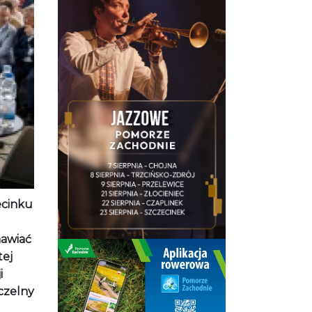
ecinku
mawiać
tej
i
czelny