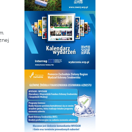
m.
znej