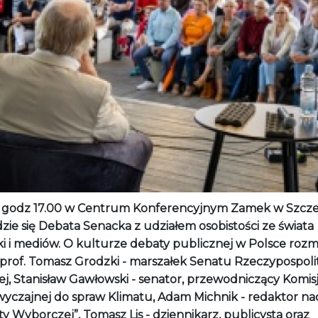
o godz 17.00 w Centrum Konferencyjnym Zamek w Szcz
zie się Debata Senacka z udziałem osobistości ze świata
yki i mediów. O kulturze debaty publicznej w Polsce roz
 prof. Tomasz Grodzki - marszałek Senatu Rzeczypospoli
ej, Stanisław Gawłowski - senator, przewodniczący Komisj
yczajnej do spraw Klimatu, Adam Michnik - redaktor na
y Wyborczej”, Tomasz Lis - dziennikarz, publicysta oraz