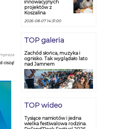
innowacyjnych
projektów z
Koszalina
2026-08-07 14:31:00
TOP galeria
Zachód słońca, muzyka i
impreza
ognisko. Tak wyglądało lato
 ciszą!
nad Jamnem
TOP wideo
Tysiące namiotów i jedna
wielka festiwalowa rodzina.