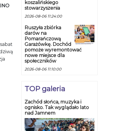
koszalińskiego
KINO
stowarzyszenia
2026-08-06 11:24:00
Ruszyła zbiórka
darów na
Pomarańczową
Garażówkę. Dochód
 sabat
pomoże wyremontować
wdziwą
nowe miejsce dla
zja
społeczników
2026-08-06 11:10:00
TOP galeria
Zachód słońca, muzyka i
ognisko. Tak wyglądało lato
nad Jamnem