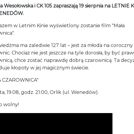
a Wesołowska i CK 105 zapraszają 19 sierpnia na LETNIE 
ENEDÓW.
azem w Letnim Kinie wyświetlony zostanie film "Mała
wnica".
wiedźma ma zaledwie 127 lat – jest za młoda na coroczny
nic. Chociaż nie jest jeszcze na tyle dorosła, by być pra
wnicą, chce zostać naprawdę dobrą czarownicą. Ta decy
uje kłopoty w jej magicznym świecie.
A CZAROWNICA"
ta, 19.08, godz. 21:00, Orlik (ul. Wenedów).
 wolny!