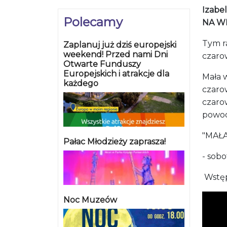
Izabel
Polecamy
NA W
Tym r
Zaplanuj już dziś europejski
weekend! Przed nami Dni
czaro
Otwarte Funduszy
Europejskich i atrakcje dla
Mała 
każdego
czarow
czaro
powod
"MAŁ
Pałac Młodzieży zaprasza!
- sobo
Wstęp
Noc Muzeów