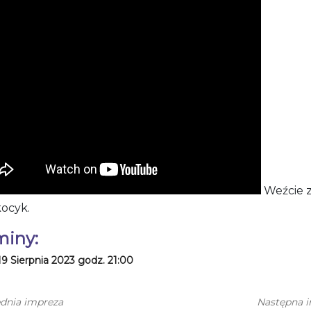
Weźcie 
kocyk.
miny:
19 Sierpnia 2023 godz. 21:00
dnia impreza
Następna 