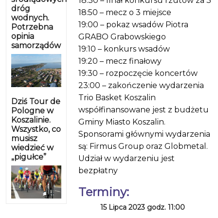
18:30 – finał konkursu rzutów za 3
dróg
18:50 – mecz o 3 miejsce
wodnych.
19:00 – pokaz wsadów Piotra
Potrzebna
opinia
GRABO Grabowskiego
samorządów
19:10 – konkurs wsadów
19:20 – mecz finałowy
19:30 – rozpoczęcie koncertów
23:00 – zakończenie wydarzenia
Trio Basket Koszalin
Dziś Tour de
współfinansowane jest z budżetu
Pologne w
Koszalinie.
Gminy Miasto Koszalin.
Wszystko, co
Sponsorami głównymi wydarzenia
musisz
są: Firmus Group oraz Globmetal.
wiedzieć w
„pigułce”
Udział w wydarzeniu jest
bezpłatny
Terminy:
15 Lipca 2023 godz. 11:00