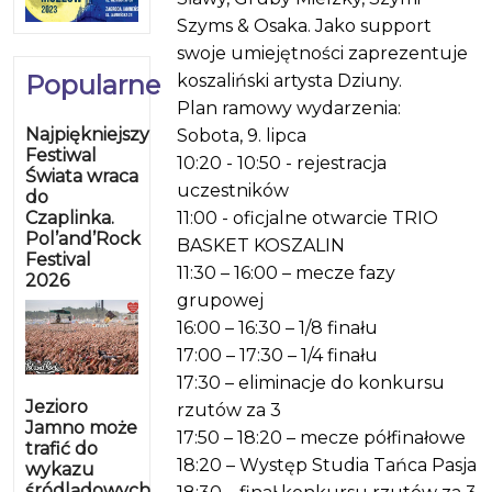
Szyms & Osaka. Jako support
swoje umiejętności zaprezentuje
Popularne
koszaliński artysta Dziuny.
Plan ramowy wydarzenia:
Najpiękniejszy
Sobota, 9. lipca
Festiwal
10:20 - 10:50 - rejestracja
Świata wraca
uczestników
do
Czaplinka.
11:00 - oficjalne otwarcie TRIO
Pol’and’Rock
BASKET KOSZALIN
Festival
11:30 – 16:00 – mecze fazy
2026
grupowej
16:00 – 16:30 – 1/8 finału
17:00 – 17:30 – 1/4 finału
17:30 – eliminacje do konkursu
Jezioro
rzutów za 3
Jamno może
17:50 – 18:20 – mecze półfinałowe
trafić do
18:20 – Występ Studia Tańca Pasja
wykazu
śródlądowych