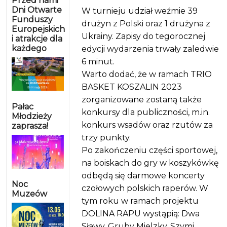
Przed nami
Dni Otwarte
W turnieju udział weźmie 39
Funduszy
drużyn z Polski oraz 1 drużyna z
Europejskich
Ukrainy. Zapisy do tegorocznej
i atrakcje dla
każdego
edycji wydarzenia trwały zaledwie
6 minut.
Warto dodać, że w ramach TRIO
BASKET KOSZALIN 2023
zorganizowane zostaną także
Pałac
konkursy dla publiczności, m.in.
Młodzieży
konkurs wsadów oraz rzutów za
zaprasza!
trzy punkty.
Po zakończeniu części sportowej,
na boiskach do gry w koszykówkę
odbędą się darmowe koncerty
Noc
czołowych polskich raperów. W
Muzeów
tym roku w ramach projektu
DOLINA RAPU wystąpią: Dwa
Sławy, Gruby Mielzky, Szymi