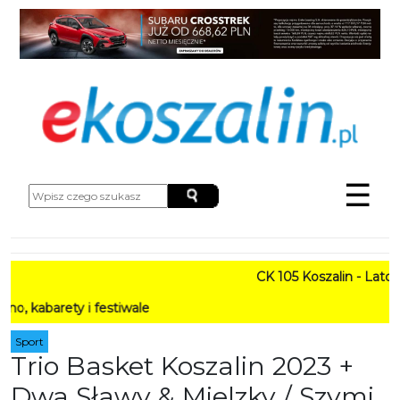
☰
CK 105 Koszalin - Lato w Mi
ety i festiwale
Sport
Trio Basket Koszalin 2023 +
Dwa Sławy & Mielzky / Szymi