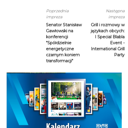
Poprzednia
Następna
impreza
impreza
Senator Stanisław
Grill i rozmowy w
Gawłowski na
językach obcych:
konferencji
I Special Blabla
"Spółdzielnie
Event -
energetyczne
International Grill
czarnym koniem
Party
transformacji"