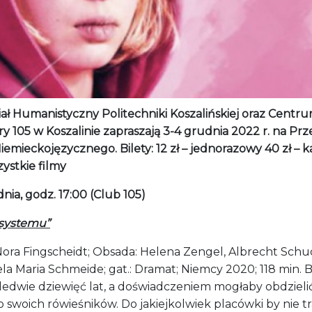
ał Humanistyczny Politechniki Koszalińskiej oraz Centr
y 105 w Koszalinie zapraszają 3-4 grudnia 2022 r. na Pr
iemieckojęzycznego. Bilety: 12 zł – jednorazowy 40 zł – 
ystkie filmy
nia, godz. 17:00 (Club 105)
 systemu”
 Nora Fingscheidt; Obsada: Helena Zengel, Albrecht Schu
la Maria Schmeide; gat.: Dramat; Niemcy 2020; 118 min. 
ledwie dziewięć lat, a doświadczeniem mogłaby obdzieli
o swoich rówieśników. Do jakiejkolwiek placówki by nie tra