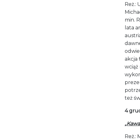
Reż.: 
Michae
min. R
lata a
austr
dawne
odwie
akcja 
wciąż
wykor
preze
potrze
też św
4 grud
„Kawa
Reż.: 