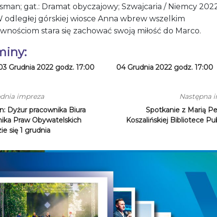
sman; gat.: Dramat obyczajowy; Szwajcaria / Niemcy 2022
W odległej górskiej wiosce Anna wbrew wszelkim
iwnościom stara się zachować swoją miłość do Marco.
miny:
03 Grudnia 2022 godz. 17:00
04 Grudnia 2022 godz. 17:00
dnia impreza
Następna 
in: Dyżur pracownika Biura
Spotkanie z Marią P
ika Praw Obywatelskich
Koszalińskiej Bibliotece Pu
e się 1 grudnia