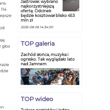
Jastrowie: wybrano
ans-
najkorzystniejszą
 114
ofertę. Odcinek
jlepsze
będzie kosztował blisko 453
mln zł
2026-08-06 14:34:00
 od
się
TOP galeria
z głos
Zachód słońca, muzyka i
ognisko. Tak wyglądało lato
nad Jamnem
razie
ędzie
TOP wideo
en