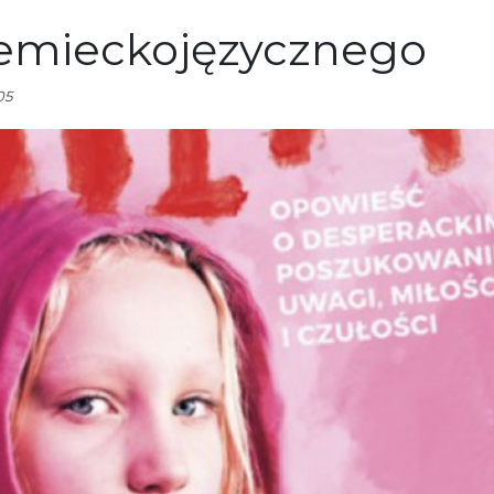
iemieckojęzycznego
05