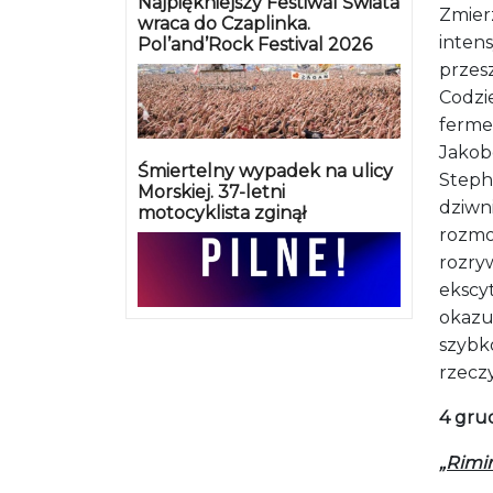
Najpiękniejszy Festiwal Świata
Zmierz
wraca do Czaplinka.
inten
Pol’and’Rock Festival 2026
przesz
Codzi
fermen
Jakob
Śmiertelny wypadek na ulicy
Steph
Morskiej. 37-letni
dziwni
motocyklista zginął
rozmo
rozryw
ekscyt
okazuj
szybk
rzecz
4 grud
„Rimin