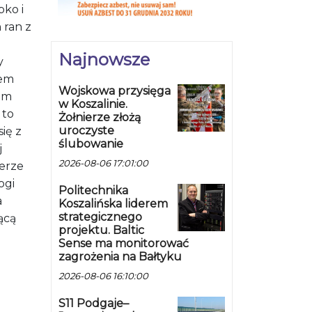
bko i
 ran z
Najnowsze
y
zem
Wojskowa przysięga
em
w Koszalinie.
 to
Żołnierze złożą
uroczyste
się z
ślubowanie
j
2026-08-06 17:01:00
ierze
ogi
Politechnika
a
Koszalińska liderem
strategicznego
ącą
projektu. Baltic
Sense ma monitorować
zagrożenia na Bałtyku
2026-08-06 16:10:00
S11 Podgaje–