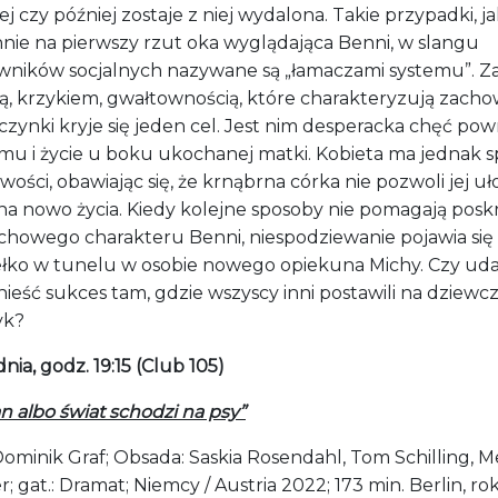
j czy później zostaje z niej wydalona. Takie przypadki, j
nnie na pierwszy rzut oka wyglądająca Benni, w slangu
wników socjalnych nazywane są „łamaczami systemu”. Z
ją, krzykiem, gwałtownością, które charakteryzują zach
zynki kryje się jeden cel. Jest nim desperacka chęć po
mu i życie u boku ukochanej matki. Kobieta ma jednak 
wości, obawiając się, że krnąbrna córka nie pozwoli jej uł
 na nowo życia. Kiedy kolejne sposoby nie pomagają posk
howego charakteru Benni, niespodziewanie pojawia się
ełko w tunelu w osobie nowego opiekuna Michy. Czy ud
nieść sukces tam, gdzie wszyscy inni postawili na dziewc
yk?
nia, godz. 19:15 (Club 105)
n albo świat schodzi na psy”
Dominik Graf; Obsada: Saskia Rosendahl, Tom Schilling, M
; gat.: Dramat; Niemcy / Austria 2022; 173 min. Berlin, rok