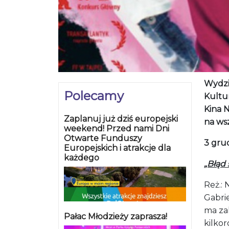
Wydzi
Polecamy
Kultur
Kina N
Zaplanuj już dziś europejski
na wsz
weekend! Przed nami Dni
Otwarte Funduszy
3 grud
Europejskich i atrakcje dla
każdego
„Błąd
Reż.:
Gabrie
ma za
Pałac Młodzieży zaprasza!
kilkor