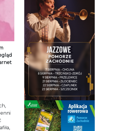
um
zegląd
karnet
ch,
Benni
ć
fiła,