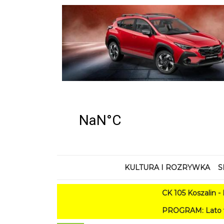
KULTURA I ROZRYWKA
S
CK 105 Koszalin - Lato w
PROGRAM: Lato w Amfiteatrze 