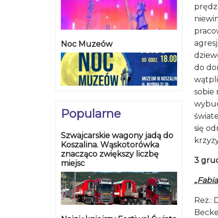
prędze
niewi
praco
agres
Noc Muzeów
dziewc
do do
wątpli
sobie
wybuc
Popularne
świat
się od
Szwajcarskie wagony jadą do
krzyż
Koszalina. Wąskotorówka
znacząco zwiększy liczbę
3 grud
miejsc
„Fabia
Reż.: 
Becker