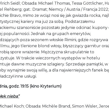
Ulrich Seidl; Obsada: Michael Thomas, Tessa Göttlicher, H
l Rehberg; gat.: Dramat; Niemcy / Austria / Francja 2022;
ichie Bravo, mimo że wciąż nosi się jak gwiazda rocka, na
rtystycznej kariery ma już za sobą. Podstarzałemu
iackiemu szansoniście pozostało jedynie odcinać kupony
j popularności. Jednak na grupach emerytów,
dzających poza sezonem włoskie Rimini, gdzie rozgrywa 
filmu, jego tlenione blond włosy, błyszczący garnitur ora
 robią spore wrażenie. Mężczyzna skrupulatnie to
zystuje. W trakcie wieczornych występów w hotelu
ntuje dawne muzyczne szlagiery. Sprzedaje pamiątki, w 
by wynajmie swoją willę, a dla najwierniejszych fanek b
iadczył inne usługi.
nia, godz. 19:15 (kino Kryterium)
łek nieba”
Michael Koch; Obsada: Michèle Brand, Simon Wisler, Jero