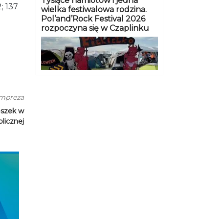
Tysiące namiotów i jedna
; 137
wielka festiwalowa rodzina.
Pol’and’Rock Festival 2026
rozpoczyna się w Czaplinku
impreza
eszek w
blicznej