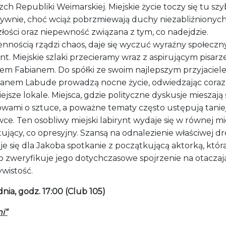
ch Republiki Weimarskiej. Miejskie życie toczy się tu szy
sywnie, choć wciąż pobrzmiewają duchy niezabliźnionych
łości oraz niepewność związana z tym, co nadejdzie.
ennością rządzi chaos, daje się wyczuć wyraźny społeczn
t. Miejskie szlaki przecieramy wraz z aspirującym pisar
em Fabianem. Do spółki ze swoim najlepszym przyjaciel
anem Labude prowadzą nocne życie, odwiedzając coraz
ejsze lokale. Miejsca, gdzie polityczne dyskusje mieszają 
wami o sztuce, a poważne tematy często ustępują tanie
ce. Ten osobliwy miejski labirynt wydaje się w równej m
ujący, co opresyjny. Szansą na odnalezienie właściwej dr
e się dla Jakoba spotkanie z początkującą aktorką, któr
o zweryfikuje jego dotychczasowe spojrzenie na otaczaj
ywistość.
nia, godz. 17:00 (Club 105)
i”