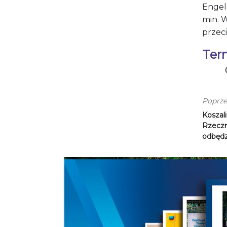
Engel
min. 
przec
Ter
Poprze
Koszal
Rzeczn
odbędzi