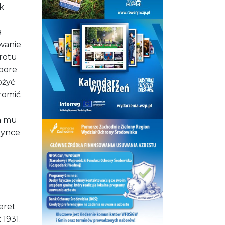
ak
a
owanie
wrotu
spore
ożyć
romić
a mu
zynce
eret
 1931.