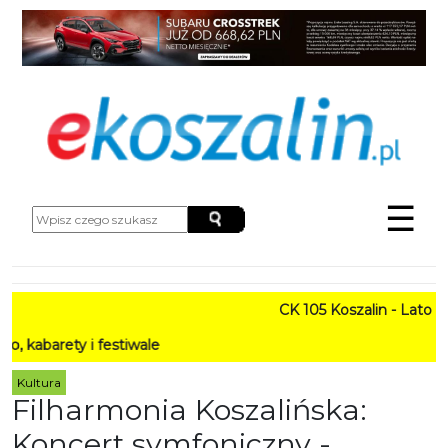
☰
CK 105 Koszalin - Lato w M
rety i festiwale
Kultura
Filharmonia Koszalińska:
Koncert symfoniczny -