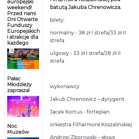
europejski
batutą Jakuba Chrenowicza.
weekend!
Przed nami
Dni Otwarte
bilety:
Funduszy
Europejskich
normalny - 38 zł I strefa/33 zł II
i atrakcje dla
strefa
każdego
ulgowy - 33 zł I strefa/28 zł II
strefa
Pałac
Młodzieży
wykonawcy:
zaprasza!
Jakub Chrenowicz – dyrygent
Jacek Kortus - fortepian
orkiestra Filharmonii Koszalińskiej
Noc
Muzeów
Andrzej Zborowski – słowo