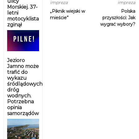
ulicy
impreza
impreza
Morskiej. 37-
„Piknik wiejski w
Polska
letni
mieście”
przyszłości: Jak
motocyklista
wygrać wybory?
zginął
Jezioro
Jamno może
trafić do
wykazu
śródlądowych
dróg
wodnych.
Potrzebna
opinia
samorządów