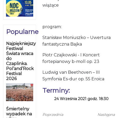
wiążące
program:
Popularne
Stanisław Moniuszko – Uwertura
Najpiękniejszy
fantastyczna Bajka
Festiwal
Świata wraca
Piotr Czajkowski - I Koncert
do
fortepianowy b-moll op. 23
Czaplinka.
Pol’and’Rock
Ludwig van Beethoven – III
Festival
2026
Symfonia Es-dur op. 55 Eroica
Terminy:
24 Września 2021 godz. 18:30
Śmiertelny
wypadek na
Poprzednia
Następna