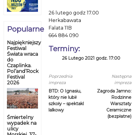
26 lutego godz 17.00
Herkabawata
Popularne
Falata 11B
664 884 090
Najpiękniejszy
Terminy:
Festiwal
Świata wraca
26 Lutego 2021 godz. 17:00
do
Czaplinka.
Pol’and’Rock
Poprzednia
Następna
Festival
2026
impreza
impreza
BTD: O Ignasiu,
Zagroda Jamno:
który nie lubił
Rodzinne
szkoły – spektakl
Warsztaty
lalkowy
Ceramiczne
(bezpłatne)
Śmiertelny
wypadek na
ulicy
Morskiej. 37-