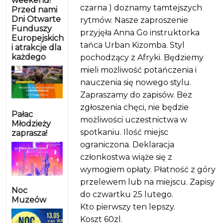
weekend!
czarna ) doznamy tamtejszych
Przed nami
Dni Otwarte
rytmów. Nasze zaproszenie
Funduszy
przyjęła Anna Go instruktorka
Europejskich
tańca Urban Kizomba. Styl
i atrakcje dla
każdego
pochodzący z Afryki. Będziemy
mieli możliwość potańczenia i
nauczenia się nowego stylu.
Zapraszamy do zapisów. Bez
zgłoszenia chęci, nie będzie
Pałac
możliwości uczestnictwa w
Młodzieży
spotkaniu. Ilość miejsc
zaprasza!
ograniczona. Deklaracja
członkostwa wiąże się z
wymogiem opłaty. Płatność z góry
przelewem lub na miejscu. Zapisy
Noc
do czwartku 25 lutego.
Muzeów
Kto pierwszy ten lepszy.
Koszt 60zl.