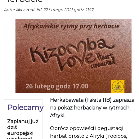
Autor
Ala z mat. inf.
22 Lutego 2021 godz. 11:17
Herkabawata (Fałata 11B) zaprasza
Polecamy
na pokaz herbaciany w rytmach
Afryki.
Zaplanuj już
dziś
Oprócz opowieści i degustacji
europejski
herbat prosto z Afryki ( rooibos,