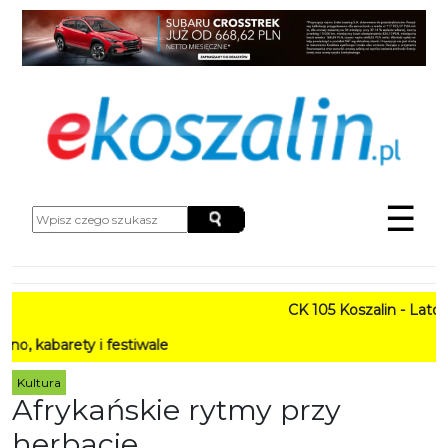
☰
CK 105 Koszalin - Lato w M
rety i festiwale
Kultura
Afrykańskie rytmy przy
herbacie