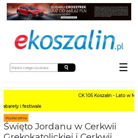
☰
CK 105 Koszalin - Lato w Mieście H
estiwale
Wydarzenia
Święto Jordanu w Cerkwii
Grekokatolickiej i Cerkwii