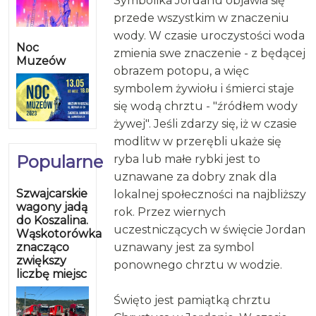
Symbolika Jordanu objawia się
przede wszystkim w znaczeniu
wody. W czasie uroczystości woda
Noc
zmienia swe znaczenie - z będącej
Muzeów
obrazem potopu, a więc
symbolem żywiołu i śmierci staje
się wodą chrztu - "źródłem wody
żywej". Jeśli zdarzy się, iż w czasie
modlitw w przerębli ukaże się
Popularne
ryba lub małe rybki jest to
uznawane za dobry znak dla
Szwajcarskie
lokalnej społeczności na najbliższy
wagony jadą
rok. Przez wiernych
do Koszalina.
uczestniczących w święcie Jordan
Wąskotorówka
znacząco
uznawany jest za symbol
zwiększy
ponownego chrztu w wodzie.
liczbę miejsc
Święto jest pamiątką chrztu