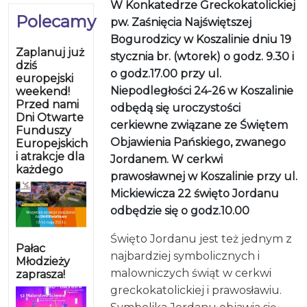
W Konkatedrze Greckokatolickiej
Polecamy
pw. Zaśnięcia Najświętszej
Bogurodzicy w Koszalinie dniu 19
Zaplanuj już
stycznia br. (wtorek) o godz. 9.30 i
dziś
o godz.17.00 przy ul.
europejski
Niepodległości 24-26 w Koszalinie
weekend!
Przed nami
odbędą się uroczystości
Dni Otwarte
cerkiewne związane ze Świętem
Funduszy
Objawienia Pańskiego, zwanego
Europejskich
i atrakcje dla
Jordanem. W cerkwi
każdego
prawosławnej w Koszalinie przy ul.
Mickiewicza 22 święto Jordanu
odbędzie się o godz.10.00
Święto Jordanu jest też jednym z
Pałac
najbardziej symbolicznych i
Młodzieży
malowniczych świąt w cerkwi
zaprasza!
greckokatolickiej i prawosławiu.