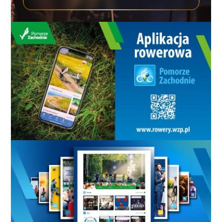
Świętego, oraz przez zanurzenie
krzyża. Nawet jeśli ceremonia
odbywa się na brzegu, najczęściej
święci się wodę nie z rzeki (która w
naszych czasach jest zwykle zbyt
brudna), ale inną, uprzednio
przygotowaną w zbiornikach.
Jordańską wodę wierni spożywają
tego dnia w czasie liturgii, a także
zabierają do domu. Kropi się nią
obejścia, pola, przechowuje się na
różne potrzeby. Jordańską wodę
przynosi do domów także kapłan
chodzący po kolędzie (stąd wizyta
duszpasterska zaczyna się zawsze
dopiero po Święcie Objawienia
Pańskiego). Woda ta jest znana z
tego, że zachowuje świeżość