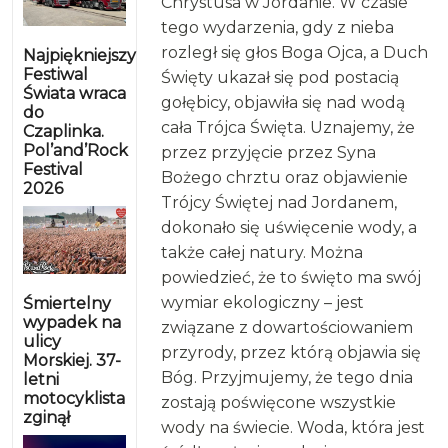
Chrystusa w Jordanie. W czasie
tego wydarzenia, gdy z nieba
rozległ się głos Boga Ojca, a Duch
Najpiękniejszy
Festiwal
Święty ukazał się pod postacią
Świata wraca
gołębicy, objawiła się nad wodą
do
cała Trójca Święta. Uznajemy, że
Czaplinka.
Pol’and’Rock
przez przyjęcie przez Syna
Festival
Bożego chrztu oraz objawienie
2026
Trójcy Świętej nad Jordanem,
dokonało się uświęcenie wody, a
także całej natury. Można
powiedzieć, że to święto ma swój
wymiar ekologiczny – jest
Śmiertelny
wypadek na
związane z dowartościowaniem
ulicy
przyrody, przez którą objawia się
Morskiej. 37-
Bóg. Przyjmujemy, że tego dnia
letni
motocyklista
zostają poświęcone wszystkie
zginął
wody na świecie. Woda, która jest