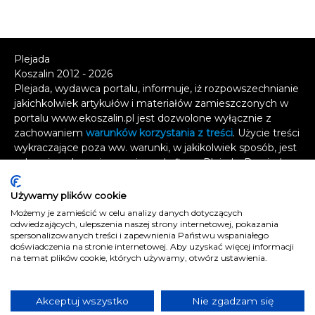
Plejada
Koszalin 2012 - 2026
Plejada, wydawca portalu, informuje, iż rozpowszechnianie
jakichkolwiek artykułów i materiałów zamieszczonych w
portalu www.ekoszalin.pl jest dozwolone wyłącznie z
zachowaniem
warunków korzystania z treści
. Użycie treści
wykraczające poza ww. warunki, w jakikolwiek sposób, jest
zabronione bez pisemnej zgody firmy Plejada. Dowiedz
się, w jaki sposób możesz uzyskać
licencję na
wykorzystanie treści
.
Używamy plików cookie
Możemy je zamieścić w celu analizy danych dotyczących
Naruszenie tych zasad jest łamaniem prawa i grozi
odwiedzających, ulepszenia naszej strony internetowej, pokazania
spersonalizowanych treści i zapewnienia Państwu wspaniałego
odpowiedzialnością karną.
doświadczenia na stronie internetowej. Aby uzyskać więcej informacji
Wszelkie prawa zastrzeżone
.
na temat plików cookie, których używamy, otwórz ustawienia.
Reklama
Kontakt
Akceptuj wszystko
Nie zgadzam się
Polityka prywatności