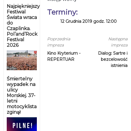
Najpiękniejszy
Terminy:
Festiwal
Świata wraca
12 Grudnia 2019 godz. 12:00
do
Czaplinka.
Pol’and’Rock
Poprzednia
Następna
Festival
2026
impreza
impreza
Kino Kryterium -
Dialog: Sartre i
REPERTUAR
bezcelowość
istnienia
Śmiertelny
wypadek na
ulicy
Morskiej. 37-
letni
motocyklista
zginął