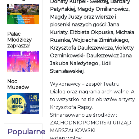
Donaty Kurpel- Świeżej, Barbary
Patyńskiej, Magdy Omilianowicz,
Magdy Juszy oraz wiersze i
piosenki naszych gości: Jana
Kuriaty, Elżbieta Okpuska, Michała
Pałac
Młodzieży
Rusinka, Wojciecha Zimińskiego,
zaprasza!
Krzysztofa Daukszewicza, Violetty
Ozminkowski- Daukszewicz Jana
Jakuba Należytego , Lidii
Stanisławskiej.
Noc
Wykonawcy – zespół Teatru
Muzeów
Dialog oraz nagrania archiwalne. A
to wszystko na tle obrazów artysty
Krzysztofa Rapsy.
Sfinansowano ze środków :
ZACHODNIOPOMORSKI URZĄD
Popularne
MARSZAŁKOWSKI
wstęp wolny