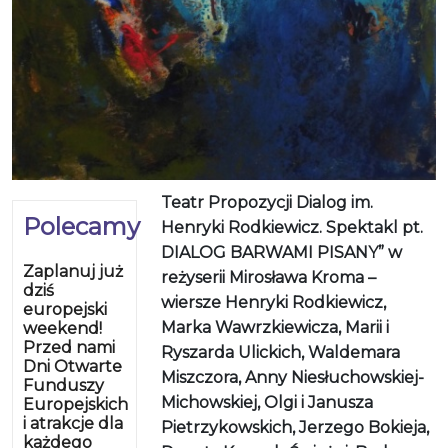
Teatr Propozycji Dialog im.
Polecamy
Henryki Rodkiewicz. Spektakl pt.
DIALOG BARWAMI PISANY” w
Zaplanuj już
reżyserii Mirosława Kroma –
dziś
wiersze Henryki Rodkiewicz,
europejski
Marka Wawrzkiewicza, Marii i
weekend!
Przed nami
Ryszarda Ulickich, Waldemara
Dni Otwarte
Miszczora, Anny Niesłuchowskiej-
Funduszy
Michowskiej, Olgi i Janusza
Europejskich
i atrakcje dla
Pietrzykowskich, Jerzego Bokieja,
każdego