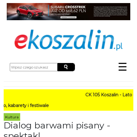
☰
CK 105 Koszalin - Lato w Mieś
y i festiwale
Kultura
Dialog barwami pisany -
spektakl