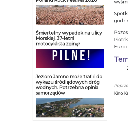
Pol’and’Rock Festival 2026
wyśmie
Spotk
godzin
Pozos
Śmiertelny wypadek na ulicy
Morskiej. 37-letni
Piotr
motocyklista zginął
Eurob
Ter
Jezioro Jamno może trafić do
wykazu śródlądowych dróg
Poprze
wodnych. Potrzebna opinia
samorządów
Kino K