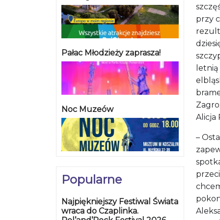
szczęś
prz
y 
rezult
dzies
Pałac Młodzieży zaprasza!
szczy
letni
elbląs
bramek
Zagro
Noc Muzeów
Alicj
– Ost
zapew
spotk
przeci
Popularne
chcem
pokon
Najpiękniejszy Festiwal Świata
wraca do Czaplinka.
Aleksa