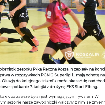
iornistki zespołu Piłka Ręczna Koszalin zapisały na konc
ęstwa w rozgrywkach PGNiG Superligi i... mają ochotę na
j. Okazją do kolejnego triumfu może okazać się nadchod
owe spotkanie 7. kolejki z drużyną EKS Start Elbląg.
ska ekipa zawsze była i jest wymagającym rywalem. W
łym sezonie nasze zawodniczki walczyły z nimi ze zmie