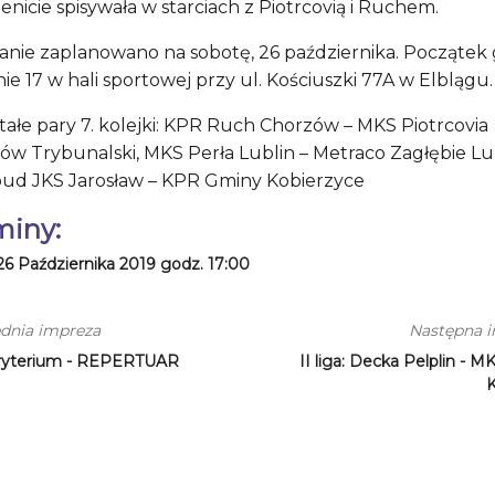
nicie spisywała w starciach z Piotrcovią i Ruchem.
anie zaplanowano na sobotę, 26 października. Początek 
ie 17 w hali sportowej przy ul. Kościuszki 77A w Elblągu
tałe pary 7. kolejki: KPR Ruch Chorzów – MKS Piotrcovia
ków Trybunalski, MKS Perła Lublin – Metraco Zagłębie Lu
ud JKS Jarosław – KPR Gminy Kobierzyce
miny:
26 Października 2019 godz. 17:00
dnia impreza
Następna 
ryterium - REPERTUAR
II liga: Decka Pelplin - 
K