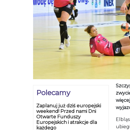
Szczyp
Polecamy
zwyci
więce
Zaplanuj już dziś europejski
wyjazd
weekend! Przed nami Dni
Otwarte Funduszy
Elblą
Europejskich i atrakcje dla
ubieg
każdego