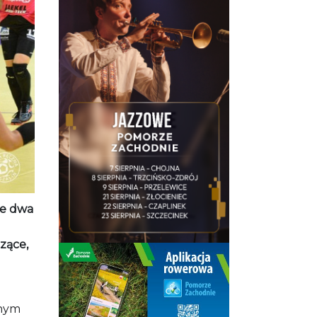
ie dwa
zące,
nnym