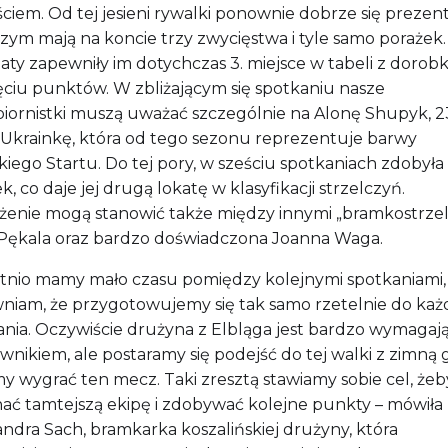
ciem. Od tej jesieni rywalki ponownie dobrze się prezent
czym mają na koncie trzy zwycięstwa i tyle samo porażek.
aty zapewniły im dotychczas 3. miejsce w tabeli z dorob
ięciu punktów. W zbliżającym się spotkaniu nasze
piornistki muszą uważać szczególnie na Alonę Shupyk, 2
ą Ukrainkę, która od tego sezonu reprezentuje barwy
kiego Startu. Do tej pory, w sześciu spotkaniach zdobyła
, co daje jej drugą lokatę w klasyfikacji strzelczyń.
żenie mogą stanowić także między innymi „bramkostrze
a Pękala oraz bardzo doświadczona Joanna Waga.
atnio mamy mało czasu pomiędzy kolejnymi spotkaniami,
niam, że przygotowujemy się tak samo rzetelnie do ka
ania. Oczywiście drużyna z Elbląga jest bardzo wymaga
wnikiem, ale postaramy się podejść do tej walki z zimną 
y wygrać ten mecz. Taki zresztą stawiamy sobie cel, żeb
ać tamtejszą ekipę i zdobywać kolejne punkty – mówiła
ndra Sach, bramkarka koszalińskiej drużyny, która