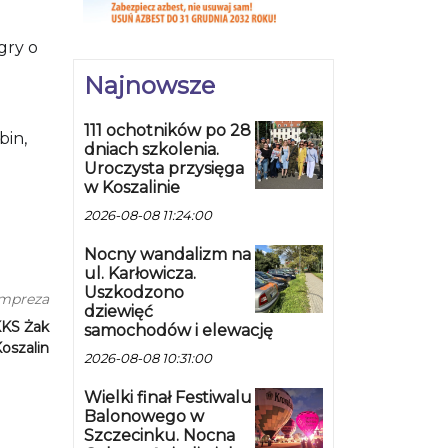
gry o
.
Najnowsze
111 ochotników po 28
bin,
dniach szkolenia.
Uroczysta przysięga
w Koszalinie
2026-08-08 11:24:00
Nocny wandalizm na
ul. Karłowicza.
Uszkodzono
impreza
dziewięć
MKKS Żak
samochodów i elewację
oszalin
2026-08-08 10:31:00
Wielki finał Festiwalu
Balonowego w
Szczecinku. Nocna