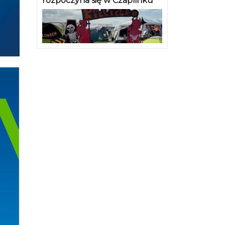
rozpoczyna się w Czaplinku