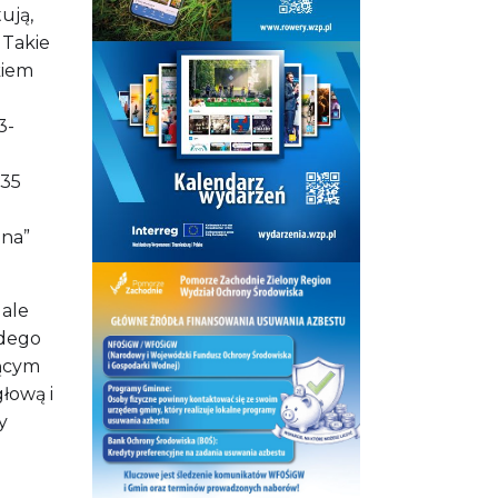
ują,
 Takie
kiem
3-
 35
lna”
 ale
żdego
jącym
głową i
y