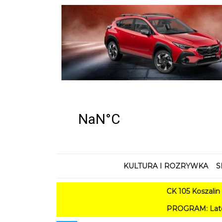
KULTURA I ROZRYWKA
S
CK 105 Koszalin - Lato w 
PROGRAM: Lato w Amfiteatrze 