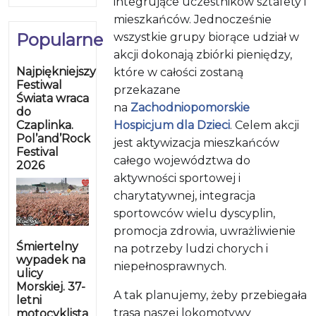
integrujące uczestników sztafety i
mieszkańców. Jednocześnie
Popularne
wszystkie grupy biorące udział w
akcji dokonają zbiórki pieniędzy,
Najpiękniejszy
które w całości zostaną
Festiwal
przekazane
Świata wraca
na
Zachodniopomorskie
do
Czaplinka.
Hospicjum dla Dzieci
. Celem akcji
Pol’and’Rock
jest aktywizacja mieszkańców
Festival
całego województwa do
2026
aktywności sportowej i
charytatywnej, integracja
sportowców wielu dyscyplin,
promocja zdrowia, uwrażliwienie
Śmiertelny
na potrzeby ludzi chorych i
wypadek na
niepełnosprawnych.
ulicy
Morskiej. 37-
A tak planujemy, żeby przebiegała
letni
trasa naszej lokomotywy
motocyklista