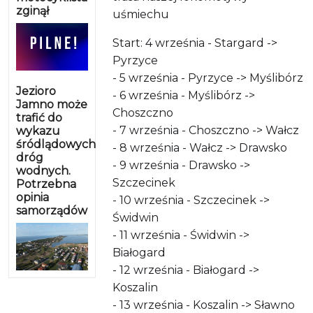
zginął
uśmiechu
🚂
Start: 4 września - Stargard ->
Pyrzyce
- 5 września - Pyrzyce -> Myślibórz
Jezioro
- 6 września - Myślibórz ->
Jamno może
Choszczno
trafić do
- 7 września - Choszczno -> Wałcz
wykazu
śródlądowych
- 8 września - Wałcz -> Drawsko
dróg
- 9 września - Drawsko ->
wodnych.
Szczecinek
Potrzebna
opinia
- 10 września - Szczecinek ->
samorządów
Świdwin
- 11 września - Świdwin ->
Białogard
- 12 września - Białogard ->
Koszalin
- 13 września - Koszalin -> Sławno