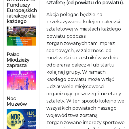
sztafetę (od powiatu do powiatu).
Funduszy
Europejskich
Akcja polegać będzie na
i atrakcje dla
każdego
przekazywaniu kolejno pałeczki
sztafetowej w miastach każdego
powiatu po
dczas
zorganizowanych tam imprez
sportowych, w zależności od
Pałac
możliwości uczestników w dniu
Młodzieży
odbierania pałeczki lub startu
zaprasza!
kolejnej grupy. W ramach
każdego powiatu może wziąć
udział wiele miejscowości
organizując poszczególne etapy
Noc
sztafety. W ten sposób kolejno we
Muzeów
wszystkich powiatach naszego
województwa zostaną
zorganizowane imprezy sportowe