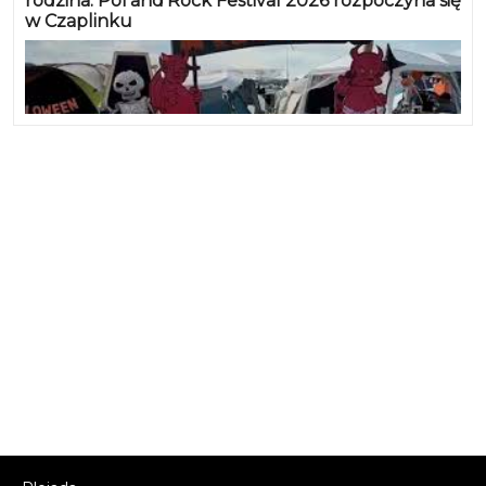
rodzina. Pol’and’Rock Festival 2026 rozpoczyna się
w Czaplinku