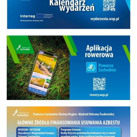
Rozmawiamy z Darią Borkowską-
Kowalczyk z koszalińskiego Klubu
Morsów Posejdon i Krzysztofem
Bryłą z Amatorskiej Grupy For
Rest Run Koszalin. - Sztafeta w
Koszalinie pojawi się cztery razy.
Dzś o godz. 14.30 startujemy z
sanktuarium na Górze Chełmskiej
do Sławna o 14.30. Ponownie z
Koszalina wyruszymy w niedzielę,
ale już - do Kołobrzegu - o
godzinie 9.00 z ulicy Morskiej -
mówi Krzysztof Bryła z
amatorskiej grupy Forest Run
Koszalin. Akcja zakończy się 24
września w Stargardzie. Wtedy
dowiemy się też, jaką kwotę udało
się zebrać na rzecz