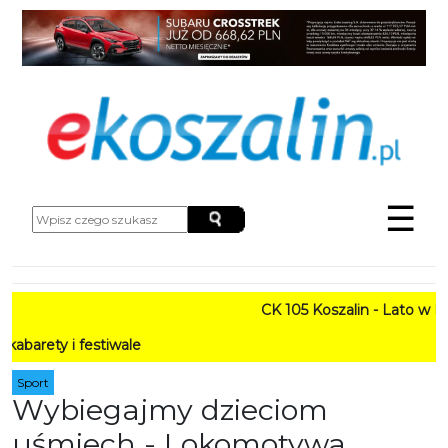
☰
CK 105 Koszalin - Lato w Mieś
 i festiwale
Sport
Wybiegajmy dzieciom
uśmiech - Lokomotywa