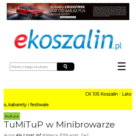
☰
CK 105 Koszalin - Lato w Mie
ty i festiwale
Kultura
TuMiTuP w Minibrowarze
Autor
Ala z mat. inf.
8 Marca 2019 godz. 2:42