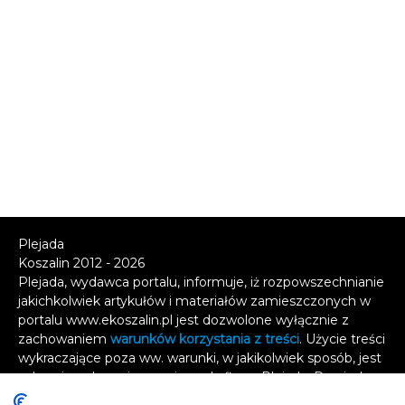
Plejada
Koszalin 2012 - 2026
Plejada, wydawca portalu, informuje, iż rozpowszechnianie
jakichkolwiek artykułów i materiałów zamieszczonych w
portalu www.ekoszalin.pl jest dozwolone wyłącznie z
zachowaniem
warunków korzystania z treści
. Użycie treści
wykraczające poza ww. warunki, w jakikolwiek sposób, jest
zabronione bez pisemnej zgody firmy Plejada. Dowiedz
się, w jaki sposób możesz uzyskać
licencję na