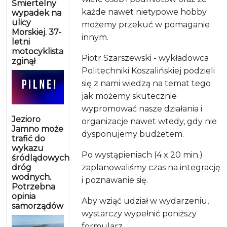
Śmiertelny
każde nawet nietypowe hobby
wypadek na
ulicy
możemy przekuć w pomaganie
Morskiej. 37-
innym.
letni
motocyklista
Piotr Szarszewski - wykładowca
zginął
Politechniki Koszalińskiej podzieli
się z nami wiedzą na temat tego
jak możemy skutecznie
wypromować nasze działania i
Jezioro
organizacje nawet wtedy, gdy nie
Jamno może
dysponujemy budżetem.
trafić do
wykazu
Po wystąpieniach (4 x 20 min.)
śródlądowych
dróg
zaplanowaliśmy czas na integrację
wodnych.
i poznawanie się.
Potrzebna
opinia
Aby wziąć udział w wydarzeniu,
samorządów
wystarczy wypełnić poniższy
formularz.