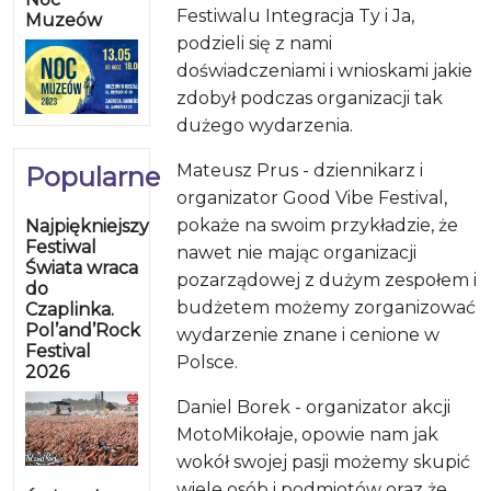
Festiwalu Integracja Ty i Ja,
Muzeów
podzieli się z nami
doświadczeniami i wnioskami jakie
zdobył podczas organizacji tak
dużego wydarzenia.
Mateusz Prus - dziennikarz i
Popularne
organizator Good Vibe Festival,
pokaże na swoim przykładzie, że
Najpiękniejszy
Festiwal
nawet nie mając organizacji
Świata wraca
pozarządowej z dużym zespołem i
do
budżetem możemy zorganizować
Czaplinka.
Pol’and’Rock
wydarzenie znane i cenione w
Festival
Polsce.
2026
Daniel Borek - organizator akcji
MotoMikołaje, opowie nam jak
wokół swojej pasji możemy skupić
wiele osób i podmiotów oraz że