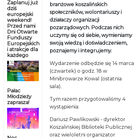
Zaplanuj już
branżowe koszalińskich
dziś
społeczników, wolontariuszy i
europejski
działaczy organizacji
weekend!
Przed nami
pozarządowych. Podczas nich
Dni Otwarte
uczymy się od siebie, wymieniamy
Funduszy
swoją wiedzą i doświadczeniem,
Europejskich
i atrakcje dla
poznajemy i integrujemy.
każdego
Wydarzenie odbędzie się 14 marca
(czwartek) o godz. 18 w
Minibrowarze Kowal (ostatnia
sala).
Pałac
Młodzieży
Tym razem przygotowaliśmy 4
zaprasza!
wystąpienia:
Dariusz Pawlikowski - dyrektor
Koszalińskiej Biblioteki Publicznej
oraz wieloletni organizator
Noc