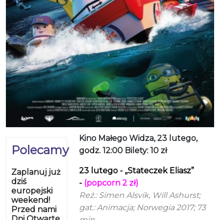
Kino Małego Widza, 23 lutego,
Polecamy
godz. 12:00 Bilety: 10 zł
23 lutego - „Stateczek Eliasz”
Zaplanuj już
dziś
-
(popcorn 2 zł)
europejski
Reż.: Simen Alsvik, Will Ashurst;
weekend!
gat.: Animacja; Norwegia 2017; 73
Przed nami
Dni Otwarte
min.