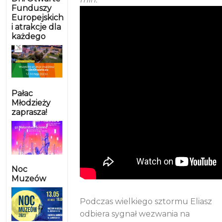
Funduszy
Europejskich
i atrakcje dla
każdego
Pałac
Młodzieży
zaprasza!
Noc
Muzeów
Podczas wielkiego sztormu Eliasz
odbiera sygnał wezwania na