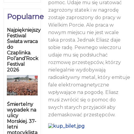
pomoc. Udaje mu się uratować
zagrożony statek i w nagrodę
Popularne
zostaje zaproszony do pracy w
Wielkim Porcie. Ale praca w
Najpiękniejszy
nowym miejscu nie jest wcale
Festiwal
taka prosta. Jednak Eliasz daje
Świata wraca
do
sobie radę. Pewnego wieczoru
Czaplinka.
udaje mu się podsłuchać
Pol’and’Rock
rozmowę przestępców, którzy
Festival
2026
nielegalnie wydobywają
radioaktywny metal, który emituje
fale elektromagnetyczne
wpływające na pogodę. Eliasz
musi zwrócić się o pomoc do
Śmiertelny
swych starych przyjaciół aby
wypadek na
zdemaskować przestępców.
ulicy
Morskiej. 37-
letni
motocyklista