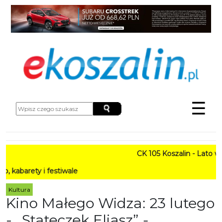
☰
CK 105 Koszalin - Lato w Mieśc
i festiwale
Kultura
Kino Małego Widza: 23 lutego
- „Stateczek Eliasz” -