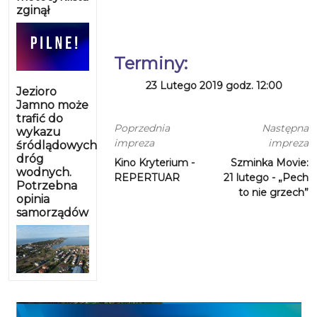
zginął
Terminy:
23 Lutego 2019 godz. 12:00
Jezioro
Jamno może
trafić do
Poprzednia
Następna
wykazu
impreza
impreza
śródlądowych
dróg
Kino Kryterium -
Szminka Movie:
wodnych.
REPERTUAR
21 lutego - „Pech
Potrzebna
to nie grzech”
opinia
samorządów