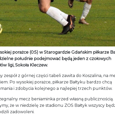
sokiej porażce (0:5) w Starogardzie Gdańskim piłkarze B
dzielne południe podejmować będą jeden z czołowych
ów ligi, Sokoła Kleczew.
y zespół z górnej części tabeli zawita do Koszalina, na m
iem. Po wysokiej porażce, piłkarze Bałtyku bardzo chcą
mania i zdobycia kolejnego a najlepiej trzech punktów.
żegnalny mecz beniaminka przed własną publicznością.
ymy, że w niedzielę ze stadionu ZOS Bałtyk wszyscy bę
dzili zadowoleni.