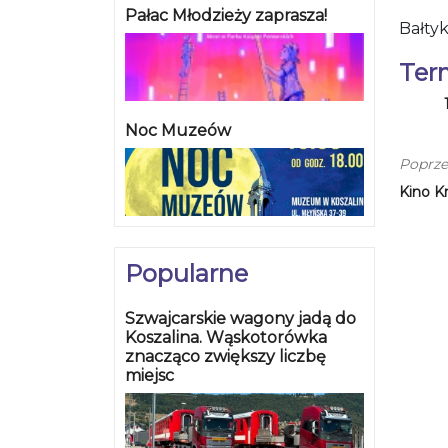
Pałac Młodzieży zaprasza!
Bałtyk
Ter
Noc Muzeów
Poprze
Kino K
Popularne
Szwajcarskie wagony jadą do
Koszalina. Wąskotorówka
znacząco zwiększy liczbę
miejsc