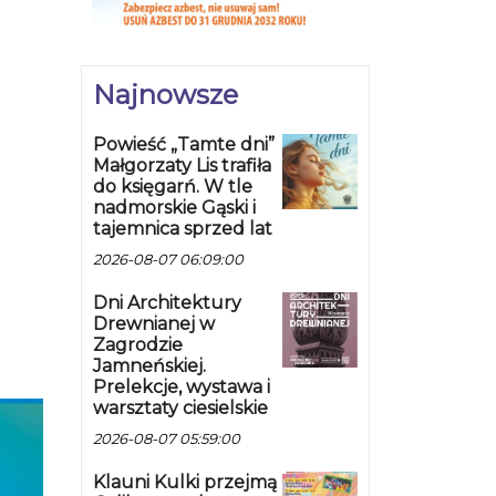
Najnowsze
Powieść „Tamte dni”
Małgorzaty Lis trafiła
do księgarń. W tle
nadmorskie Gąski i
tajemnica sprzed lat
2026-08-07 06:09:00
Dni Architektury
Drewnianej w
Zagrodzie
Jamneńskiej.
Prelekcje, wystawa i
warsztaty ciesielskie
2026-08-07 05:59:00
Klauni Kulki przejmą