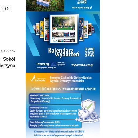
12.00
impreza
 - Sokół
ierzyna