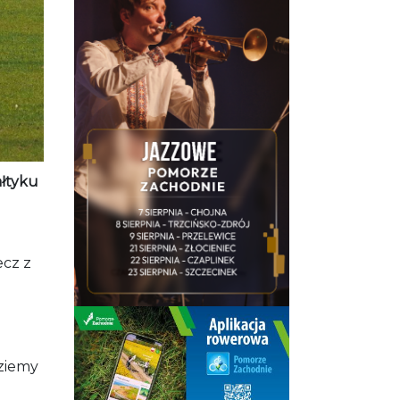
ałtyku
ecz z
dziemy