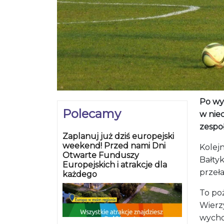
Po wy
Polecamy
w nie
zespoł
Zaplanuj już dziś europejski
weekend! Przed nami Dni
Kolejn
Otwarte Funduszy
Bałtyk
Europejskich i atrakcje dla
przeła
każdego
To po
Wierz
wycho