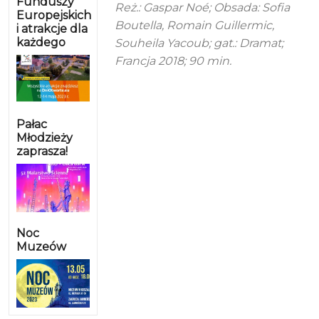
Funduszy
Reż.: Gaspar Noé; Obsada: Sofia
Europejskich
Boutella, Romain Guillermic,
i atrakcje dla
każdego
Souheila Yacoub; gat.: Dramat;
Francja 2018; 90 min.
Pałac
Młodzieży
zaprasza!
Noc
Muzeów