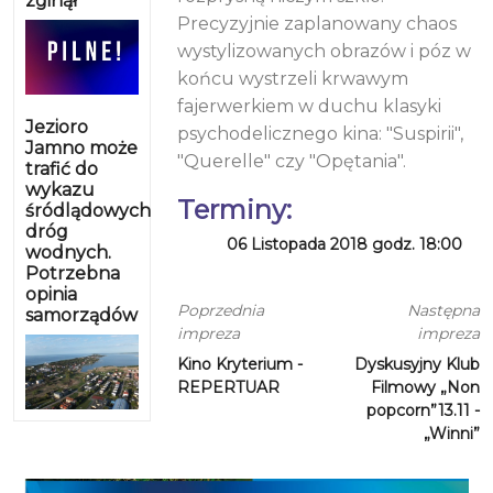
zginął
Precyzyjnie zaplanowany chaos
wystylizowanych obrazów i póz w
końcu wystrzeli krwawym
fajerwerkiem w duchu klasyki
Jezioro
psychodelicznego kina: "Suspirii",
Jamno może
"Querelle" czy "Opętania".
trafić do
wykazu
Terminy:
śródlądowych
dróg
06 Listopada 2018 godz. 18:00
wodnych.
Potrzebna
opinia
Poprzednia
Następna
samorządów
impreza
impreza
Kino Kryterium -
Dyskusyjny Klub
REPERTUAR
Filmowy „Non
popcorn”13.11 -
„Winni”