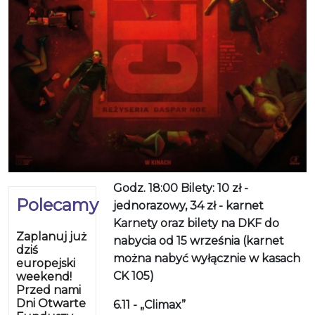
Godz. 18:00 Bilety: 10 zł -
Polecamy
jednorazowy, 34 zł - karnet
Karnety oraz bilety na DKF do
Zaplanuj już
nabycia od 15 września (karnet
dziś
można nabyć wyłącznie w kasach
europejski
CK 105)
weekend!
Przed nami
Dni Otwarte
6.11 - „Climax”