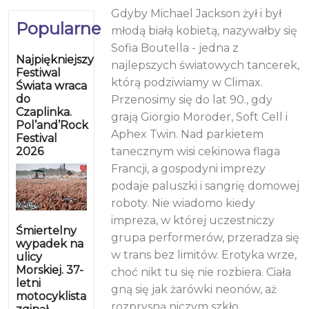
Gdyby Michael Jackson żył i był
Popularne
młodą białą kobietą, nazywałby się
Sofia Boutella - jedna z
Najpiękniejszy
najlepszych światowych tancerek,
Festiwal
którą podziwiamy w Climax.
Świata wraca
do
Przenosimy się do lat 90., gdy
Czaplinka.
grają Giorgio Moroder, Soft Cell i
Pol’and’Rock
Aphex Twin. Nad parkietem
Festival
2026
tanecznym wisi cekinowa flaga
Francji, a gospodyni imprezy
podaje paluszki i sangrię domowej
roboty. Nie wiadomo kiedy
impreza, w której uczestniczy
Śmiertelny
grupa performerów, przeradza się
wypadek na
w trans bez limitów. Erotyka wrze,
ulicy
Morskiej. 37-
choć nikt tu się nie rozbiera. Ciała
letni
gną się jak żarówki neonów, aż
motocyklista
rozprysną niczym szkło.