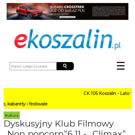
☰
CK 105 Koszalin - Lato w Mieści
i festiwale
Kultura
Dyskusyjny Klub Filmowy
„Non popcorn”6.11 - „Climax”