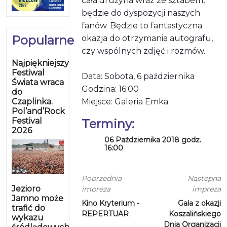
cała drużyna wraz ze sztabem,
będzie do dyspozycji naszych
fanów. Będzie to fantastyczna
Popularne
okazja do otrzymania autografu,
czy wspólnych zdjęć i rozmów.
Najpiękniejszy
Festiwal
Data: Sobota, 6 października
Świata wraca
Godzina: 16:00
do
Czaplinka.
Miejsce: Galeria Emka
Pol’and’Rock
Festival
Terminy:
2026
06 Października 2018 godz.
16:00
Poprzednia
Następna
Jezioro
impreza
impreza
Jamno może
Kino Kryterium -
Gala z okazji
trafić do
REPERTUAR
Koszalińskiego
wykazu
Dnia Organizacji