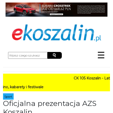
☰
CK 105 Koszalin - Lato w M
rety i festiwale
Sport
Oficjalna prezentacja AZS
Koszalin