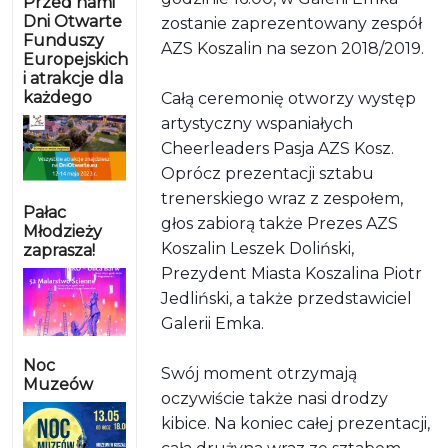
Przed nami
Dni Otwarte
zostanie zaprezentowany zespół
Funduszy
AZS Koszalin na sezon 2018/2019.
Europejskich
i atrakcje dla
każdego
Całą ceremonię otworzy występ
artystyczny wspaniałych
Cheerleaders Pasja AZS Kosz.
Oprócz prezentacji sztabu
trenerskiego wraz z zespołem,
Pałac
głos zabiorą także Prezes AZS
Młodzieży
Koszalin Leszek Doliński,
zaprasza!
Prezydent Miasta Koszalina Piotr
Jedliński, a także przedstawiciel
Galerii Emka.
Noc
Swój moment otrzymają
Muzeów
oczywiście także nasi drodzy
kibice. Na koniec całej prezentacji,