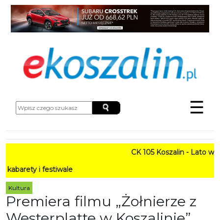
☰
CK 105 Koszalin - Lato w Mie
ty i festiwale
Kultura
Premiera filmu „Żołnierze z
Westerplatte w Koszalinie”