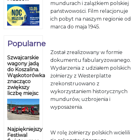
mundurach i zalążkiem polskiej
państwowości. Film relacjonuje
ich pobyt na naszym regionie od
marca do maja 1945.
Popularne
Został zrealizowany w formie
Szwajcarskie
dokumentu fabularyzowanego.
wagony jadą
Wydarzenia z udziałem polskich
do Koszalina.
Wąskotorówka
żołnierzy z Westerplatte
znacząco
zrekonstruowano z
zwiększy
wykorzystaniem historycznych
liczbę miejsc
mundurów, uzbrojenia i
wyposażenia.
Najpiękniejszy
W rolę żołnierzy polskich wcielili
Festiwal