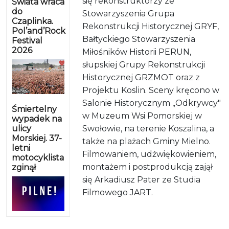
się rekonstruktorzy ze
Świata wraca
do
Stowarzyszenia Grupa
Czaplinka.
Rekonstrukcji Historycznej GRYF,
Pol’and’Rock
Bałtyckiego Stowarzyszenia
Festival
2026
Miłośników Historii PERUN,
słupskiej Grupy Rekonstrukcji
Historycznej GRZMOT oraz z
Projektu Koslin. Sceny kręcono w
Salonie Historycznym „Odkrywcy"
Śmiertelny
w Muzeum Wsi Pomorskiej w
wypadek na
ulicy
Swołowie, na terenie Koszalina, a
Morskiej. 37-
także na plażach Gminy Mielno.
letni
Filmowaniem, udźwiękowieniem,
motocyklista
montażem i postprodukcją zajął
zginął
się Arkadiusz Pater ze Studia
Filmowego JART.