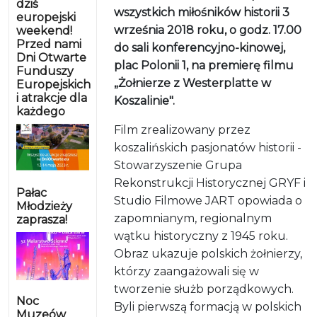
dziś
wszystkich miłośników historii 3
europejski
września 2018 roku, o godz. 17.00
weekend!
Przed nami
do sali konferencyjno-kinowej,
Dni Otwarte
plac Polonii 1, na premierę filmu
Funduszy
„Żołnierze z Westerplatte w
Europejskich
i atrakcje dla
Koszalinie".
każdego
Film zrealizowany przez
koszalińskich pasjonatów historii -
Stowarzyszenie Grupa
Rekonstrukcji Historycznej GRYF i
Pałac
Studio Filmowe JART opowiada o
Młodzieży
zapomnianym, regionalnym
zaprasza!
wątku historyczny z 1945 roku.
Obraz ukazuje polskich żołnierzy,
którzy zaangażowali się w
tworzenie służb porządkowych.
Noc
Byli pierwszą formacją w polskich
Muzeów