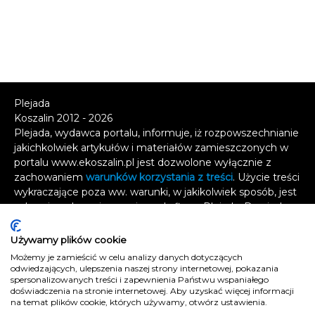
Plejada
Koszalin 2012 - 2026
Plejada, wydawca portalu, informuje, iż rozpowszechnianie
jakichkolwiek artykułów i materiałów zamieszczonych w
portalu www.ekoszalin.pl jest dozwolone wyłącznie z
zachowaniem
warunków korzystania z treści
. Użycie treści
wykraczające poza ww. warunki, w jakikolwiek sposób, jest
zabronione bez pisemnej zgody firmy Plejada. Dowiedz
się, w jaki sposób możesz uzyskać
licencję na
wykorzystanie treści
.
Używamy plików cookie
Możemy je zamieścić w celu analizy danych dotyczących
Naruszenie tych zasad jest łamaniem prawa i grozi
odwiedzających, ulepszenia naszej strony internetowej, pokazania
spersonalizowanych treści i zapewnienia Państwu wspaniałego
odpowiedzialnością karną.
doświadczenia na stronie internetowej. Aby uzyskać więcej informacji
Wszelkie prawa zastrzeżone
.
na temat plików cookie, których używamy, otwórz ustawienia.