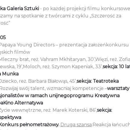
ka Galeria Sztuki
- po każdej projekcji filmu konkursow
szamy na spotkanie z twórcami z cyklu „Szczerość za
rość”
105
 Papaya Young Directors – prezentacja założeńkonkursu
ęskich filmów
Mleczny brat, reż. Vahram Mkhitaryan, 30’,Więzi, reż. Zofi
wska, 19’,Moloch, reż. Szymon Kapeniak, 33’,
sekcja: 10 la
a Munka
Dziecko, reż. Barbara Białowąs, 45’,
sekcja: Teatroteka
 Rozwijaj swój talent, wzmacniaj kompetencje –
warsztaty
sjonalistów w ramach unijnegoprogramu Kreatywna
aKino
Alternatywa
Życie wewnętrzne, reż. Marek Koterski, 86’,
sekcja:
spektywa
Konkurs pełnometrażowy.
Druga szansa
:Reakcja łańcuc