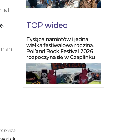
nijal
TOP wideo
ę.
Tysiące namiotów i jedna
wielka festiwalowa rodzina.
orman
Pol’and’Rock Festival 2026
rozpoczyna się w Czaplinku
impreza
zwartek