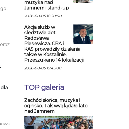
muzyka nad
Jamnem i stand-up
ego
2026-08-05 18:20:00
Akcja służb w
śledztwie dot.
Radosława
Piesiewicza. CBA i
 oraz
KAS prowadziły działania
także w Koszalinie.
a
Przeszukano 14 lokalizacji
t
2026-08-05 15:43:00
TOP galeria
 dla
Zachód słońca, muzyka i
ognisko. Tak wyglądało lato
nad Jamnem
howa,