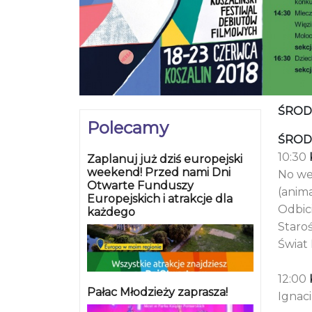
ŚRODA
Polecamy
ŚRODA
10:30
Zaplanuj już dziś europejski
weekend! Przed nami Dni
No weź
Otwarte Funduszy
(anima
Europejskich i atrakcje dla
Odbici
każdego
Staro
Świat 
12:00
Pałac Młodzieży zaprasza!
Ignaci