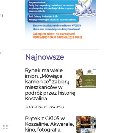
a)
a
Najnowsze
Rynek ma wiele
imion. „Mówiące
kamienice” zabiorą
mieszkańców w
podróż przez historię
Koszalina
2026-08-05 18:49:00
Piątek z CK105 w
Koszalinie. Akwarele,
, 99’
kino, fotografia,