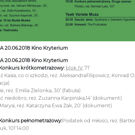
 20.06.2018 Kino Kryterium
 20.06.2018 Kino Kryterium
Konkurs krótkometrażowy:
blok IV
, 71’
 Kasia, co ci szkodzi, reż. AleksandraFilipowicz, Konrad O
cja)
e, reż. Emilia Zielonka, 30’ (fabuła)
ść niedobro, reż. Zuzanna Karpińska,14’ (dokument)
Marysi, reż. Katarzyna Ewa Żak, 20’ (dokument)
Konkurs pełnometrażowy:
Podatek od miłości, reż. Bartło
uk, 101’14:00