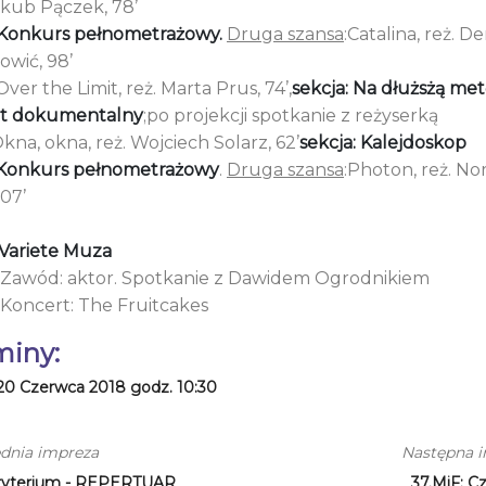
akub Pączek, 78’
Konkurs pełnometrażowy.
Druga szansa
:Catalina, reż. De
owić, 98’
Over the Limit, reż. Marta Prus, 74’,
sekcja: Na dłużsżą met
t dokumentalny
;po projekcji spotkanie z reżyserką
Okna, okna, reż. Wojciech Solarz, 62’
sekcja: Kalejdoskop
Konkurs pełnometrażowy
.
Druga szansa
:Photon, reż. N
107’
 Variete Muza
 Zawód: aktor. Spotkanie z Dawidem Ogrodnikiem
 Koncert: The Fruitcakes
miny:
20 Czerwca 2018 godz. 10:30
dnia impreza
Następna 
ryterium - REPERTUAR
37.MiF: C