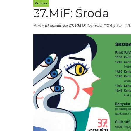
Kultura
37.MiF: Środa
Autor
ekoszalin za CK 105
18 Czerwca 2018 godz. 4:3