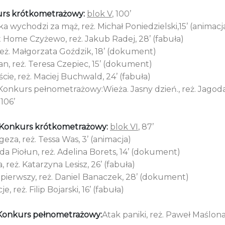
rs krótkometrażowy:
blok V
, 100’
 wychodzi za mąż, reż. Michał Poniedzielski,15’ (animacj
 Home Czyżewo, reż. Jakub Radej, 28’ (fabuła)
reż. Małgorzata Goździk, 18’ (dokument)
n, reż. Teresa Czepiec, 15’ (dokument)
cie, reż. Maciej Buchwald, 24’ (fabuła)
 Konkurs pełnometrażowy:Wieża. Jasny dzień., reż. Jagod
 106’
Konkurs krótkometrażowy:
blok VI
, 87’
eza, reż. Tessa Was, 3’ (animacja)
a Piołun, reż. Adelina Borets, 14’ (dokument)
, reż. Katarzyna Lesisz, 26’ (fabuła)
 pierwszy, reż. Daniel Banaczek, 28’ (dokument)
e, reż. Filip Bojarski, 16’ (fabuła)
Konkurs pełnometrażowy:
Atak paniki, reż. Paweł Maślona