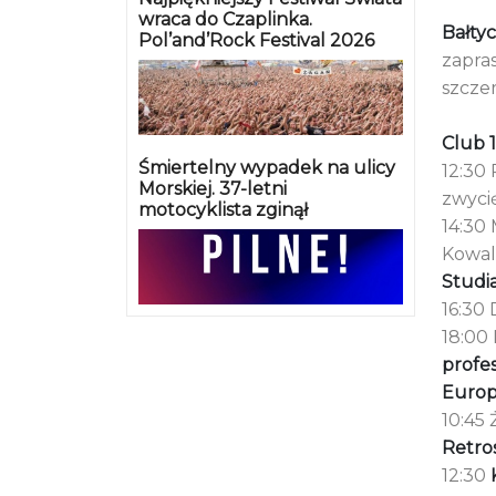
wraca do Czaplinka.
Bałtyc
Pol’and’Rock Festival 2026
zapra
szcze
Club 
Śmiertelny wypadek na ulicy
12:30
Morskiej. 37-letni
zwyci
motocyklista zginął
14:30 
Kowale
Studi
16:30 
18:00
profe
Europ
10:45 
Retro
12:30