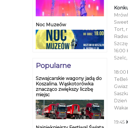
Konku
Mrówka
Sweet
Noc Muzeów
Tort, 
Radwa
Szczęś
16:00
Szelc,
Popularne
18:00
Szwajcarskie wagony jadą do
TeBelg
Koszalina. Wąskotorówka
Gwiazd
znacząco zwiększy liczbę
Saszka
miejsc
Dzień
Wakacj
19:45
Najpiękniejszy Festiwal Świata