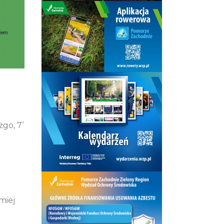
żgo, 7’
miej