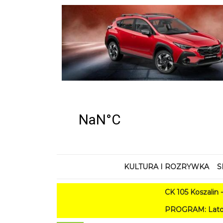
KULTURA I ROZRYWKA
S
CK 105 Koszalin - Lato w 
PROGRAM: Lato w Amfiteatrze 2