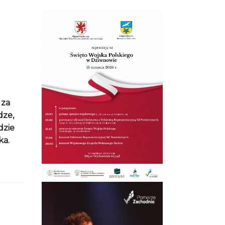
 za
dze,
dzie
ka.