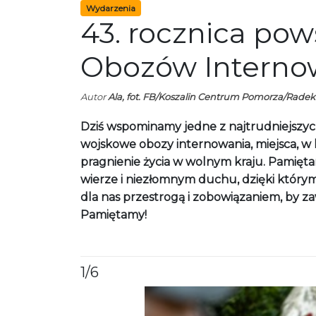
Wydarzenia
43. rocznica po
Obozów Interno
Autor
Ala, fot. FB/Koszalin Centrum Pomorza/Radek
Dziś wspominamy jedne z najtrudniejszych 
wojskowe obozy internowania, miejsca, w
pragnienie życia w wolnym kraju. Pamiętamy
wierze i niezłomnym duchu, dzięki którym
dla nas przestrogą i zobowiązaniem, by za
Pamiętamy!
1
/6