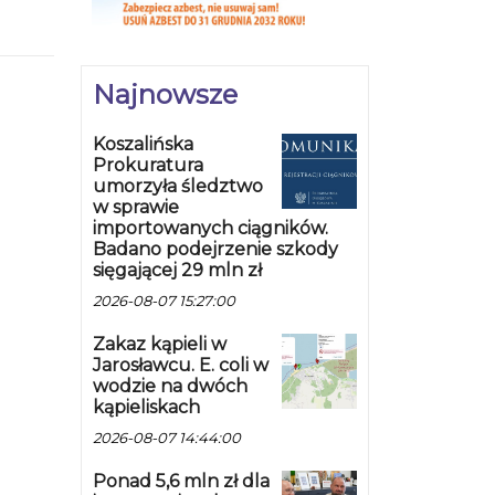
Najnowsze
Koszalińska
Prokuratura
umorzyła śledztwo
w sprawie
importowanych ciągników.
Badano podejrzenie szkody
sięgającej 29 mln zł
2026-08-07 15:27:00
Zakaz kąpieli w
Jarosławcu. E. coli w
wodzie na dwóch
kąpieliskach
2026-08-07 14:44:00
Ponad 5,6 mln zł dla