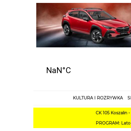
KULTURA I ROZRYWKA
S
CK 105 Koszalin - Lato w Mieś
PROGRAM: Lato w Amfiteatrze 2026. 