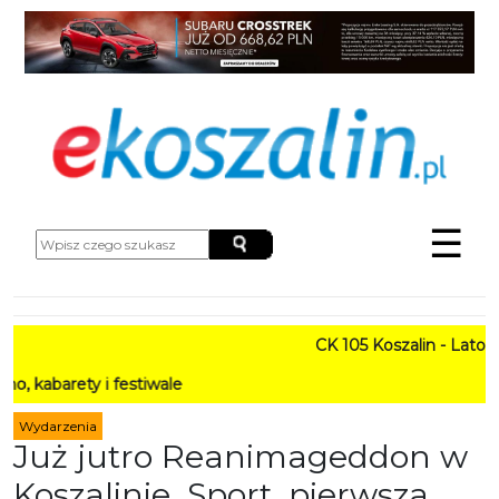
☰
CK 105 Koszalin - Lato w Mieś
y i festiwale
Wydarzenia
Już jutro Reanimageddon w
Koszalinie. Sport, pierwsza